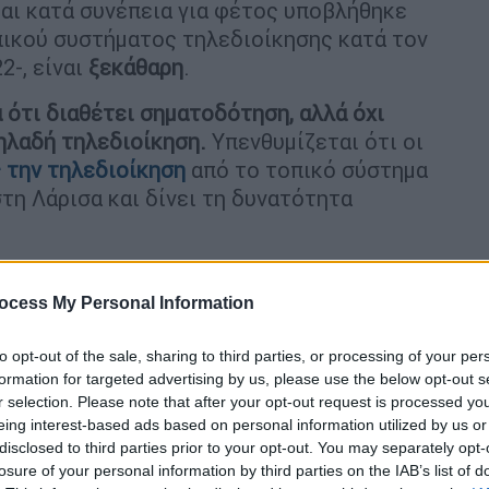
και κατά συνέπεια για φέτος υποβλήθηκε
πικού συστήματος τηλεδιοίκησης κατά τον
2-, είναι
ξεκάθαρη
.
α ότι διαθέτει σηματοδότηση, αλλά όχι
ηλαδή τηλεδιοίκηση.
Υπενθυμίζεται ότι οι
 την τηλεδιοίκηση
από το τοπικό σύστημα
στη Λάρισα και δίνει τη δυνατότητα
ocess My Personal Information
to opt-out of the sale, sharing to third parties, or processing of your per
formation for targeted advertising by us, please use the below opt-out s
r selection. Please note that after your opt-out request is processed y
eing interest-based ads based on personal information utilized by us or
disclosed to third parties prior to your opt-out. You may separately opt-
losure of your personal information by third parties on the IAB’s list of