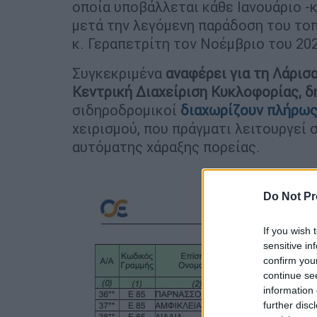
οποία υποβάλλεται κάθε Ιανουάριο -
μετά την λεγόμενη παράδοση του το
κ. Γεραπετρίτη τον Νοέμβριο του 202
Συγκεκριμένα
αναφέρει για τη Λάρισ
Κεντρική Διαχείριση Κυκλοφορίας, δ
σιδηροδρομικοί
διαχωρίζουν πλήρως
χειρισμού, που πράγματι λειτουργεί 
αυτόματης χάραξης πορείας.
Do Not Pr
If you wish 
sensitive in
confirm you
continue se
information 
further disc