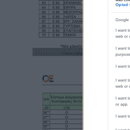
Opted 
Google 
I want t
web or d
I want t
Στη Θέση 66 βλέπουμε τον σταθμό Λάρισας
purpose
I want 
I want t
web or d
I want t
or app.
I want t
I want t