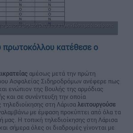
 η σήμανση Ο (δηλαδή Όχι) στην στήλη «Σύστημα διαχείρισης
υ πρωτοκόλλου κατέθεσε ο
ικρατείας
αμέσως μετά την πρώτη
τρου Ασφαλείας Σιδηροδρόμων ανέφερε πως
και ενώπιον της Βουλής της αρμόδιας
ς και σε συνέντευξη την οποία
ς τηλεδιοίκησης στη Λάρισα
λειτουργούσε
αλαμβάνω με έμφαση προκύπτει από όλα τα
σή μας. Η τοπική τηλεδιοίκησης στη Λάρισα
 και σήμερα όλες οι διαδρομές γίνονται με