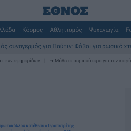
λλάδα
Κόσμος
Αθλητισμός
Ψυχαγωγία
Fo
 για Πούτιν: Φόβοι για ρωσικό χτύπημα σε χώρα
δα των εφημερίδων
|
➔ Μάθετε περισσότερα για τον καιρό
 πρωτοκόλλου κατέθεσε ο Γεραπετρίτης