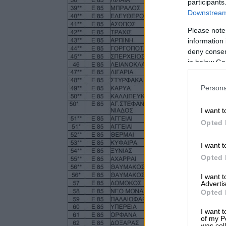
participants
Downstream 
Please note
information 
deny consent
in below Go
Persona
I want t
Opted 
I want t
Opted 
I want 
Advertis
Opted 
I want t
of my P
was col