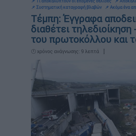
📌 Τι αποκαλύπτουν οι επόμενες σελίδες
📌 Αποκαλ
📌 Συστηματική καταγραφή βλαβών
📌 Ακόμα ένα α
Τέμπη: Έγγραφα αποδει
διαθέτει τηλεδιοίκηση 
του πρωτοκόλλου και τ
🕛 χρόνος ανάγνωσης: 9 λεπτά ┋