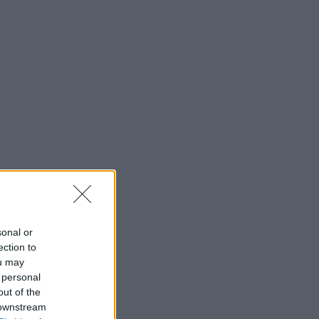
sonal or
ection to
ou may
 personal
out of the
 downstream