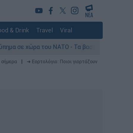
od & Drink
Travel
Viral
 του ΝΑΤΟ - Τα βασικά σενάρια έως το 2029
 σήμερα
|
➔ Εορτολόγιο: Ποιοι γιορτάζουν