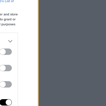
B’s List of
er and store
to grant or
ed purposes