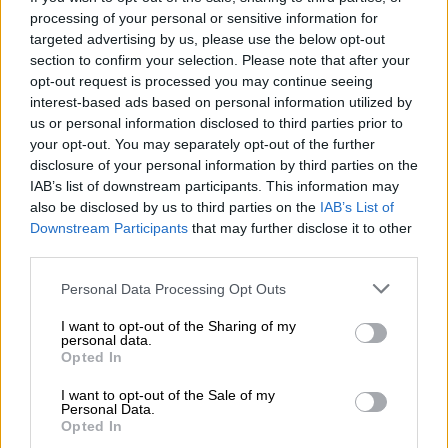
processing of your personal or sensitive information for
ήρθαν στη ζωή τα δίδυμα. Οι συγγενείς της
targeted advertising by us, please use the below opt-out
47χρονης μητέρας, ισχυρίζονται ότι εκείνος
section to confirm your selection. Please note that after your
ήταν
βίαιος
και αυτή ήταν η αιτία του
opt-out request is processed you may continue seeing
διαζυγίου τους, όπως μεταδίδει το Mega.
interest-based ads based on personal information utilized by
us or personal information disclosed to third parties prior to
Τα παιδιά, ένα αγοράκι και ένα κοριτσάκι,
your opt-out. You may separately opt-out of the further
που
είχαν εισπνεύσει μεγάλη ποσότητα
disclosure of your personal information by third parties on the
IAB’s list of downstream participants. This information may
υγραερίου
μεταφέρθηκαν στο «Ιπποκράτειο»
also be disclosed by us to third parties on the
IAB’s List of
νοσοκομείο όπου νοσηλεύονται, χωρίς η ζωή
Downstream Participants
that may further disclose it to other
τους να διατρέχει κίνδυνο.
third parties.
Please note that this website/app uses one or more Google
Ο πατέρας των διδύμων παραμένει
Personal Data Processing Opt Outs
services and may gather and store information including but
φρουρούμενος
, με
δύσπνοια
, στο 424
not limited to your visit or usage behaviour. You may click to
I want to opt-out of the Sharing of my
Στρατιωτικό Νοσοκομείο Θεσσαλονίκης και
personal data.
grant or deny consent to Google and its third-party tags to
Opted In
σε βάρος του σχηματίστηκε
δικογραφία
και
use your data for below specified purposes in below Google
αναμένεται να οδηγηθεί ενώπιον της
consent section.
I want to opt-out of the Sale of my
Personal Data.
Δικαιοσύνης.
Opted In