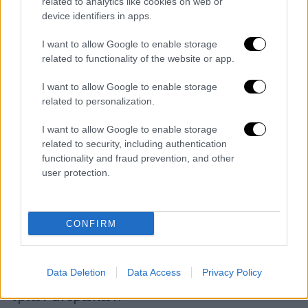
related to analytics like cookies on web or
device identifiers in apps.
Ο κ. Συμεωνίδης είπε πως
δεν ήταν εύκολη
υπόθεση.
Όταν έφθασαν οι αστυνομικοί
I want to allow Google to enable storage
ζήτησαν ασυρματικά να σπάσουν το τζάμι
related to functionality of the website or app.
του αυτοκινήτου και από το κέντρο
I want to allow Google to enable storage
επιχειρήσεων δόθηκε η αντίστοιχη άδεια.
related to personalization.
Χαρακτηριστική ήταν η περιγραφή του
I want to allow Google to enable storage
αναπληρωτή Γενικού Γραμματέα Ένωσης
related to security, including authentication
Αστυνομικών Θεσσαλονίκης: «”
Παγώσαμε
”
functionality and fraud prevention, and other
user protection.
όταν η πρώτη διαβίβαση του περιπολικού
ήταν ότι δεν μπορούν να σπάσουν το τζάμι».
Κατόπιν
λίγων δευτερολέπτων
της πρώτης
CONFIRM
ανησυχητικής διαβίβασης των αστυνομικών
κατάφεραν τελικά να σπάσουν το τζάμι του
Data Deletion
Data Access
Privacy Policy
αυτοκινήτου -σώζοντας την ζωή και των
τριών ανθρώπων.