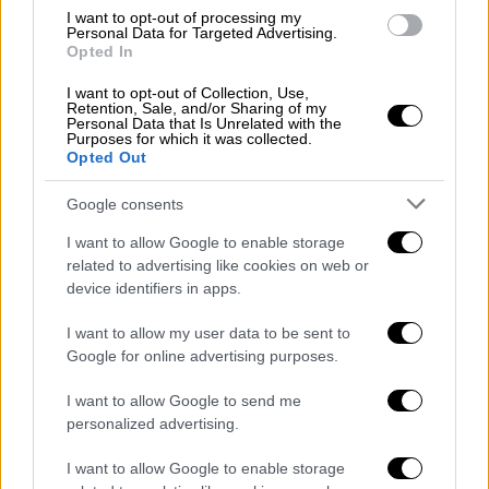
I want to opt-out of processing my
Personal Data for Targeted Advertising.
Opted In
I want to opt-out of Collection, Use,
Retention, Sale, and/or Sharing of my
Personal Data that Is Unrelated with the
Purposes for which it was collected.
Opted Out
Google consents
I want to allow Google to enable storage
related to advertising like cookies on web or
Τι λέει ο αναπληρωτής Γενικός
device identifiers in apps.
Γραμματέας Ένωσης Αστυνομικών
I want to allow my user data to be sent to
Google for online advertising purposes.
Ο
Χρήστος Συμεωνίδης
, αναπληρωτής
Γενικός Γραμματέας Ένωσης Αστυνομικών
I want to allow Google to send me
Θεσσαλονίκης μίλησε στην εκπομπή
personalized advertising.
«Κοινωνία Ώρα MEGA» για το περιστατικό
I want to allow Google to enable storage
και για τις συνθήκες διάσωσης των παιδιών.