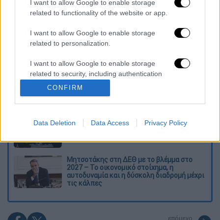
I want to allow Google to enable storage
related to functionality of the website or app.
Διαβάστε ακόμη
I want to allow Google to enable storage
Ξεφυλλίζοντας... τέσσερις ιστορίες για τη
related to personalization.
γνώση, τη φύση και την τεχνολογία
I want to allow Google to enable storage
related to security, including authentication
Απίστευτη ιστορία στην Ελλάδα – Πώς μια
functionality and fraud prevention, and other
μπάλα ταξίδεψε στη θάλασσα 80 μίλια για
CONFIRM
user protection.
να κρατήσει ζωντανό έναν 30χρονο!
Κορυφώνεται το κύμα ζέστης: Πού θα
Data Deletion
Data Access
Privacy Policy
δείξει 40αρια το θερμόμετρο - Οι περιοχές
σε red code
Μητσοτάκης στη ΔΕΘ με το βλέμμα στο
2027 – Το οικονομικό στοίχημα, η
αυτοδυναμία και η δύσκολη διαδρομή μέχρι
τις κάλπες
επόμενο