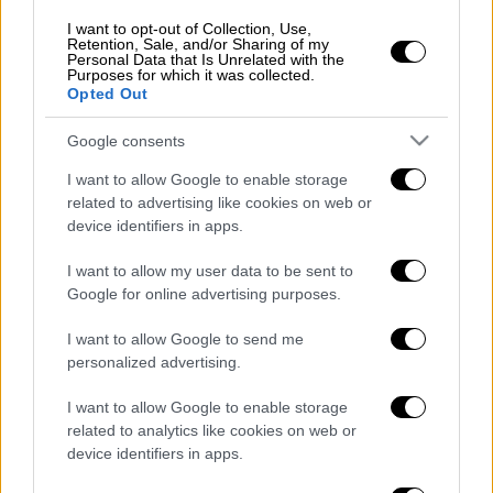
Χείρα φιλίας στην Αθήνα τείνει ο
Τσαβούσογλου - Έστειλε ευχετήρια
I want to opt-out of Collection, Use,
Retention, Sale, and/or Sharing of my
επιστολή για την 25η Μαρτίου
Personal Data that Is Unrelated with the
Purposes for which it was collected.
Λαγονήσι: Τα στοιχεία στα χέρια των
Opted Out
Αρχών για τον δράστη που πυροβόλησε
τον 16χρονο - Τα νεότερα για την υγεία
Google consents
του παιδιού
I want to allow Google to enable storage
Ανεμοστρόβιλος ισοπέδωσε περιοχές
related to advertising like cookies on web or
στο δυτικό Μισισίπι: «Η πόλη μας
device identifiers in apps.
χάθηκε», λένε οι κάτοικοι - Αναφορές
I want to allow my user data to be sent to
για νεκρούς
Google for online advertising purposes.
Μια μοναδική ιστορία αγάπης! Ο
I want to allow Google to send me
παράλυτος δρομέας Άλεκ Ρόκα που
personalized advertising.
συγκίνησε τον πλανήτη έχει πάντα στο
πλευρό του την Μαρί Κάρμε
I want to allow Google to enable storage
Ελλάκτωρ - Intrakat: Ανακοινώνεται το
related to analytics like cookies on web or
device identifiers in apps.
deal της χρονιάς στις κατασκευές με
την εξαγορά της Άκτωρ