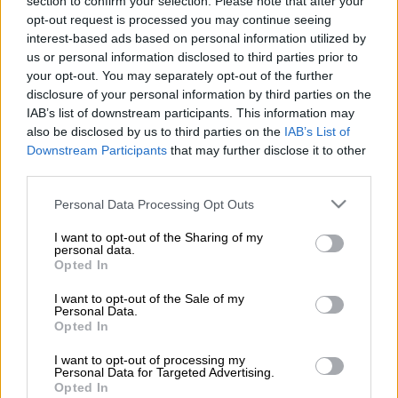
section to confirm your selection. Please note that after your
περιπολικό (Eurokinissi)
opt-out request is processed you may continue seeing
interest-based ads based on personal information utilized by
us or personal information disclosed to third parties prior to
Προσθέστε το ΕΘΝΟΣ στη Google
your opt-out. You may separately opt-out of the further
disclosure of your personal information by third parties on the
Παραποιώντας κατ' επανάληψη το
IAB’s list of downstream participants. This information may
also be disclosed by us to third parties on the
IAB’s List of
σημειωματάριο εισπράξεων,
48χρονος
Downstream Participants
that may further disclose it to other
κατηγορείται
ότι υπεξαίρεσε 7.000 ευρώ
third parties.
από πρακτορείο τυχερών παιχνιδιών όπου
Please note that this website/app uses one or more Google
Personal Data Processing Opt Outs
εργαζόταν. Όπως ανακοίνωσε η
ΕΛ.ΑΣ.
,
services and may gather and store information including but
συνολικά φέρεται να προέβη 42 φορές στην
not limited to your visit or usage behaviour. You may click to
I want to opt-out of the Sharing of my
personal data.
πράξη αυτή. Συνελήφθη με την αυτόφωρη
grant or deny consent to Google and its third-party tags to
Opted In
διαδικασία όταν οικειοποιήθηκε με τον ίδιο
use your data for below specified purposes in below Google
consent section.
τρόπο 100 ευρώ. Το περιστατικό συνέβη στη
I want to opt-out of the Sale of my
Personal Data.
Θεσσαλονίκη
.
Opted In
ΟΛΕΣ ΟΙ ΕΙΔΗΣΕΙΣ
I want to opt-out of processing my
Personal Data for Targeted Advertising.
Opted In