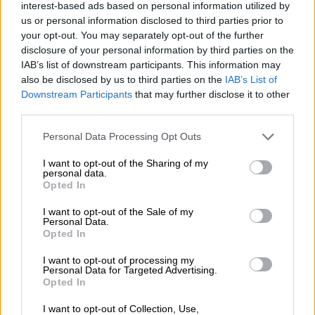
interest-based ads based on personal information utilized by
intelligence capabilities and the
us or personal information disclosed to third parties prior to
importance of international security
your opt-out. You may separately opt-out of the further
cooperation. Thank you to our Greek
disclosure of your personal information by third parties on the
IAB’s list of downstream participants. This information may
friends for their swift action.
also be disclosed by us to third parties on the
IAB’s List of
Downstream Participants
that may further disclose it to other
— יואב גלנט - Yoav Gallant
third parties.
(@yoavgallant)
March 28, 2023
Please note that this website/app uses one or more Google
Personal Data Processing Opt Outs
Τι γνωρίζουμε ως τώρα για τους 2
services and may gather and store information including but
not limited to your visit or usage behaviour. You may click to
I want to opt-out of the Sharing of my
συλληφθέντες
personal data.
grant or deny consent to Google and its third-party tags to
Opted In
use your data for below specified purposes in below Google
consent section.
I want to opt-out of the Sale of my
Personal Data.
Opted In
I want to opt-out of processing my
Personal Data for Targeted Advertising.
video
Opted In
I want to opt-out of Collection, Use,