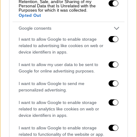
Retention, Sale, and/or Sharing of my
Personal Data that Is Unrelated with the
Purposes for which it was collected.
Opted Out
Σύμφωνα με τα όσα έχουν γίνει ανεπισήμως
Google consents
γνωστά από τις αρχές, οι συλληφθέντες οι
I want to allow Google to enable storage
οποίοι είναι πακιστανικής υπηκοότητας, 29
related to advertising like cookies on web or
και 27 ετών, οι οποίοι σύμφωνα με τις μέχρι
device identifiers in apps.
στιγμής ενδείξεις προετοίμαζαν για αρκετό
I want to allow my user data to be sent to
καιρό το χτύπημα στο συγκεκριμένο χώρο.
Google for online advertising purposes.
Πρόκειται για εστιατόριο, στο οποίο
σύχναζαν κατά κύριο λόγο Ισραηλινοί, το
I want to allow Google to send me
οποίο βρίσκεται σε πολύ τουριστικό σημείο
personalized advertising.
στο κέντρο της Αθήνας.
I want to allow Google to enable storage
related to analytics like cookies on web or
Σύμφωνα με το ΑΠΕ- ΜΠΕ, όπως προκύπτει
device identifiers in apps.
από τις έρευνες των αρχών οι επίδοξοι
τρομοκράτες είχαν μελετήσει ορισμένες
I want to allow Google to enable storage
εκδοχές για το χτύπημά τους:
related to functionality of the website or app.