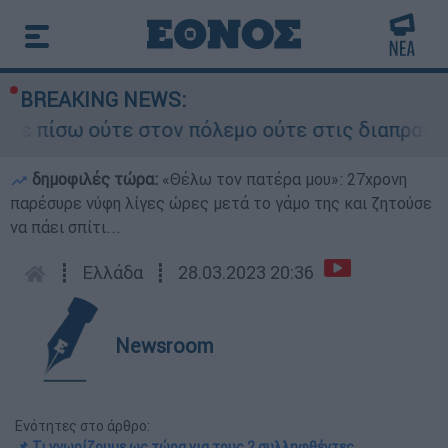
BREAKING NEWS:
ω ούτε στον πόλεμο ούτε στις διαπραγματεύσεις»
δημοφιλές τώρα:
«Θέλω τον πατέρα μου»: 27χρονη
παρέσυρε νύφη λίγες ώρες μετά το γάμο της και ζητούσε
να πάει σπίτι...
┋
Ελλάδα
┋
28.03.2023 20:36
Newsroom
Ενότητες στο άρθρο:
📌 Τι γνωρίζουμε ως τώρα για τους 2 συλληφθέντες