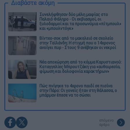
Διαβάστε ακόμη
Συνελήφθησαν δύο μέλη μαφίας στο
Παλαιό Φάληρο - Οι εκβιασμοί, οι
ξυλοδαρμοί και τα προσωνύμια «πίτμπουλ»
και «μπουλντόγκ»
Βίντεο-σοκ από το μακελειό σε σχολείο
στην Ταϊλάνδη: Η στιγμή που ο 14χρονος
ανοίγει πυρ - Στους 9 ανέβηκαν οι νεκροί
Νέα αποχώρηση από το κόμμα Καρυστιανού:
Καταγγελίες Μπρουτζάκη για «αυθαιρεσία,
φίμωση και δολοφονία χαρακτήρων»
Πώς πνίγηκε το 4χρονο παιδί σε πισίνα
στην Πάρο: Οι γονείς ήταν στη θάλασσα, ο
μπάρμαν έπεσε να το σώσει
επόμενο
άρθρο