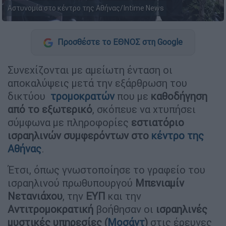
Αστυνομία στο κέντρο της Αθήνας/Intime News
Προσθέστε το ΕΘΝΟΣ στη Google
Συνεχίζονται με αμείωτη ένταση οι
αποκαλύψεις μετά την εξάρθρωση του
δικτύου
τρομοκρατών
που με
καθοδήγηση
από το εξωτερικό
, σκόπευε να χτυπήσει
σύμφωνα με πληροφορίες
εστιατόριο
ισραηλινών συμφερόντων στο
κέντρο της
Αθήνας
.
Έτσι, όπως γνωστοποίησε το γραφείο του
ισραηλινού πρωθυπουργού
Μπενιαμίν
Νετανιάχου
, την
ΕΥΠ
και την
Αντιτρομοκρατική
βοήθησαν οι
ισραηλινές
μυστικές υπηρεσίες (
Μοσάντ
)
στις έρευνες