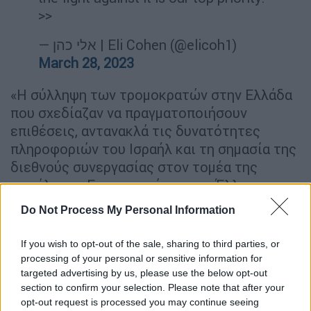
>>
— אלי כהן | Eli Cohen (@elicoh1)
March 28, 2023
«Η σύλληψη των τρομοκρατών στην Ελλάδα
που σχεδίαζαν να πραγματοποιήσουν
επιθέσεις, αντανακλά τις δυνατότητες
πληροφοριών του Ισραήλ και τη σημασία της
διεθνούς συνεργασίας στον τομέα της
ασφάλειας. Ευχαριστούμε τους Έλληνες
φίλους μας για την ταχεία δράση τους»
Do Not Process My Personal Information
υπογράμμισε ο υπουργός Άμυνας, Γιόαβ
Γκάλαντ.
If you wish to opt-out of the sale, sharing to third parties, or
processing of your personal or sensitive information for
The apprehension of the terrorists in
targeted advertising by us, please use the below opt-out
Greece who were planning to carry
section to confirm your selection. Please note that after your
opt-out request is processed you may continue seeing
out attacks, reflects Israel’s