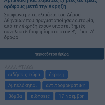
Αμπελόκηποι: Σοβαρές ζημιές σε τρεις
ορόφους μετά την έκρηξη
Συμφωνά με τα κλιμάκια του Δήμου
Αθηναίων που πραγματοποίησαν αυτοψία,
από την έκρηξη έχουν υποστεί ζημιές
συνολικά 5 διαμερίσματα στον Β’, Γ’ και Δ'
όροφο
περισσότερα άρθρα
ΑΛΛΑ #TAGS
ειδήσεις τώρα
έκρηξη
Αμπελόκηποι
αντιτρομοκρατική
βόμβα
ειδήσεις
17 Νοέμβρη