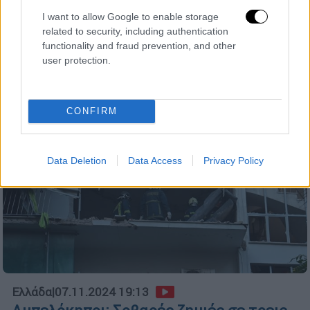
διαμέρισμα
I want to allow Google to enable storage
related to security, including authentication
Τι αναφέρει η ανακοίνωση της ΕΛΑΣ
functionality and fraud prevention, and other
user protection.
CONFIRM
Data Deletion
Data Access
Privacy Policy
Ελλάδα
|
07.11.2024 19:13