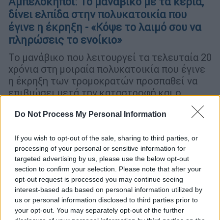
Αμπελόκηποι: Το μανάβικο με τα κεριά,
δίνει ελπίδα στην πολυκατοικία που
έγινε η έκρηξη - «Κόψε το λαιμό σου να
πληρώσεις το ενοίκιο»
Το μανάβικο που λειτουργεί τα τελευταία 20
χρόνια στη μοιραία πολυκατοικία που έγινε
η έκρηξη των τρομοκρατών προσπαθεί να
επιβιώσει μετά την καταστροφή και ο
κύριος Κώστας δίνει μαθήματα δύναμης και
Do Not Process My Personal Information
αισιοδοξίας σε όλη τη γειτονιά ακόμα και
υπό των φως των κεριών.
If you wish to opt-out of the sale, sharing to third parties, or
processing of your personal or sensitive information for
targeted advertising by us, please use the below opt-out
section to confirm your selection. Please note that after your
opt-out request is processed you may continue seeing
interest-based ads based on personal information utilized by
us or personal information disclosed to third parties prior to
your opt-out. You may separately opt-out of the further