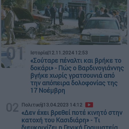
01
Ιστορία
|
12.11.2024 12:53
«Σούταρε πέναλτι και βρήκε το
δοκάρι» - Πώς ο Βαρδινογιάννης
βγήκε χωρίς γρατσουνιά από
την απόπειρα δολοφονίας της
17 Νοέμβρη
02
Πολιτική
|
13.04.2023 14:12
«Δεν έχει βρεθεί ποτέ κινητό στην
κατοχή του Κασιδιάρη» - Tι
διευκρινίζει η Γενική Γραμματεία