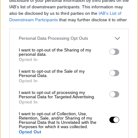
disclosure of your personal information by third parties on the
IAB’s list of downstream participants. This information may
also be disclosed by us to third parties on the
IAB’s List of
Downstream Participants
that may further disclose it to other
third parties.
Please note that this website/app uses one or more Google
Personal Data Processing Opt Outs
services and may gather and store information including but
not limited to your visit or usage behaviour. You may click to
I want to opt-out of the Sharing of my
personal data.
Ελλάδα
|
09.11.2024 07:10
grant or deny consent to Google and its third-party tags to
Opted In
use your data for below specified purposes in below Google
Αμπελόκηποι: «Καθόμασταν πάνω στη
consent section.
βόμβα, ο γιος μου σώθηκε από θαύμα»,
I want to opt-out of the Sale of my
Personal Data.
λέει στο ethnos.gr ιδιοκτήτρια του πάνω
Opted In
διαμερίσματος
I want to opt-out of processing my
Personal Data for Targeted Advertising.
Μητέρα τεσσάρων παιδιών μιλάει στο
Opted In
ethnos.gr για τα όσα βίωσε ο 19χρονος γιος
της κατά τη διάρκεια της έκρηξης και τα
I want to opt-out of Collection, Use,
Retention, Sale, and/or Sharing of my
όσα βίωσε όταν αντίκρισε το ισοπεδωμένο
Personal Data that Is Unrelated with the
Purposes for which it was collected.
διαμέρισμα του 3ου ορόφου όπου 31χρονη
Opted Out
ζητούσε βοήθεια και ο 36χρονος ήταν