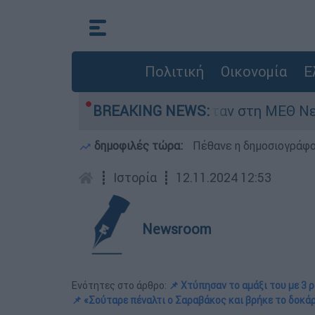
Πολιτική
Οικονομία
Ε
 8 ημερών - Νοσηλευόταν στη ΜΕΘ Νεογνών
BREAKING NEWS:
δημοφιλές τώρα:
Πέθανε η δημοσιογράφο
┋
Ιστορία
┋
12.11.2024 12:53
Newsroom
Ενότητες στο άρθρο:
📌 Χτύπησαν το αμάξι του με 3 
📌 «Σούταρε πέναλτι ο Σαραβάκος και βρήκε το δοκά