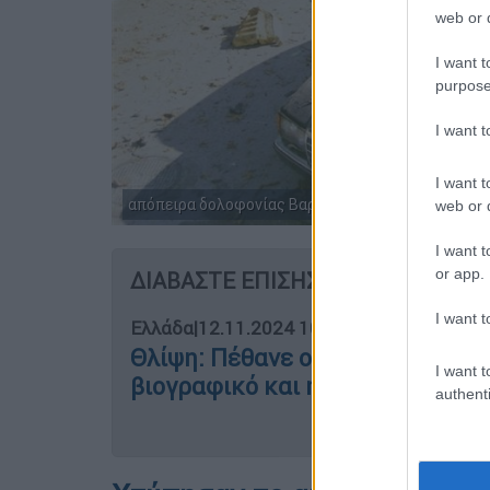
web or d
I want t
purpose
I want 
I want t
απόπειρα δολοφονίας Βαρδινογιάννη
web or d
I want t
or app.
ΔΙΑΒΑΣΤΕ ΕΠΙΣΗΣ
I want t
Ελλάδα
|
12.11.2024 10:48
Θλίψη: Πέθανε ο Βαρδής Βαρδινο
I want t
βιογραφικό και η πορεία του
authenti