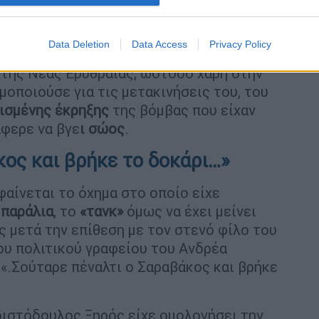
3 ρουκέτες αλλά έμεινε άθικτο
 του 1990, όταν η τρομοκρατική οργάνωση
Data Deletion
Data Access
Privacy Policy
 που μετέφερε τον επιχειρηματία. Του είχαν
 της Νέας Ερυθραίας, ωστόσο χάρη στην
οποιούσε για τις μετακινήσεις του, του
ισμένης έκρηξης
της βόμβας που είχαν
φερε να βγε
ι σώος
.
κος και βρήκε το δοκάρι…»
αίνεται το όχημα στο οποίο είχε
παράλια
, το
«τανκ»
όμως να έχει μείνει
ς μετά την επίθεση με τον στενό φίλο του
ου πολιτικού γραφείου του Ανδρέα
 «.Σούταρε πέναλτι ο Σαραβάκος και βρήκε
ιστόδουλος Ξηρός είχε ομολογήσει την