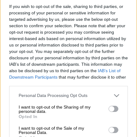
If you wish to opt-out of the sale, sharing to third parties, or
Προσθέστε το ΕΘΝΟΣ στη Google
processing of your personal or sensitive information for
targeted advertising by us, please use the below opt-out
Μέχρι τις 15 Απριλίου θα βρίσκεται στα
section to confirm your selection. Please note that after your
καταστήματα
παιχνιδιών
το
«Καλάθι του
opt-out request is processed you may continue seeing
interest-based ads based on personal information utilized by
νονού»
.
Το καλάθι φτιάχτηκε για να
us or personal information disclosed to third parties prior to
διευκολυνθούν οι νονοί να αγοράσουν δώρα
your opt-out. You may separately opt-out of the further
για τα βαφτιστήρια τους σε καλύτερες τιμές
disclosure of your personal information by third parties on the
εξαιτίας της συνεχιζόμενης ακρίβειας που
IAB’s list of downstream participants. This information may
έχει εκτοξεύσει το κόστος και των
also be disclosed by us to third parties on the
IAB’s List of
Downstream Participants
that may further disclose it to other
παιχνιδιών.
third parties.
Το «καλάθι του νονού» περιλαμβάνει
Please note that this website/app uses one or more Google
Personal Data Processing Opt Outs
παιχνίδια από 12 κατηγορίες, ενώ την
services and may gather and store information including but
not limited to your visit or usage behaviour. You may click to
I want to opt-out of the Sharing of my
επόμενη Τρίτη 4 Απριλίου, θα ακολουθήσει
personal data.
grant or deny consent to Google and its third-party tags to
το «καλάθι του Πάσχα».
Opted In
use your data for below specified purposes in below Google
consent section.
Τι περιλαμβάνει
I want to opt-out of the Sale of my
Personal Data.