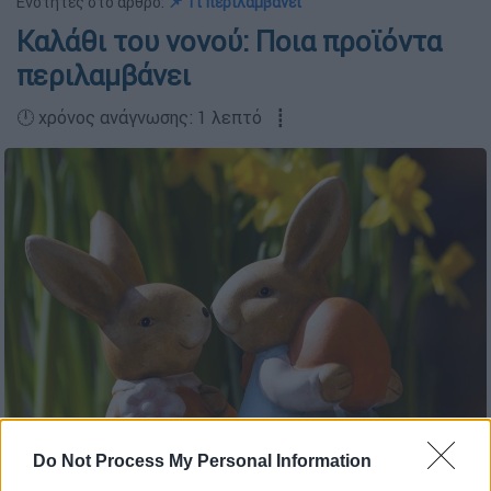
Ενότητες στο άρθρο:
📌 Τι περιλαμβάνει
Καλάθι του νονού: Ποια προϊόντα
περιλαμβάνει
🕛 χρόνος ανάγνωσης: 1 λεπτό ┋
Πάσχα (Pixabay)
Do Not Process My Personal Information