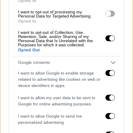
Opted In
Τα προϊόντα που βρίσκονται στο «καλάθι του
I want to opt-out of processing my
νονού»:
Personal Data for Targeted Advertising.
Opted In
Πασχαλινές λαμπάδες - παιχνίδια
I want to opt-out of Collection, Use,
Retention, Sale, and/or Sharing of my
Επιτραπέζια / παζλ, παιχνίδια με
Personal Data that Is Unrelated with the
κούκλες
Purposes for which it was collected.
Opted Out
Κουκλόσπιτα και άλλα αξεσουάρ
Google consents
(παιχνίδια μίμησης)
I want to allow Google to enable storage
Βρεφικά παιχνίδια
related to advertising like cookies on web or
device identifiers in apps.
Φιγούρες δράσης
I want to allow my user data to be sent to
Παιχνίδια κατασκευών και δημιουργίας
Google for online advertising purposes.
(π.χ. παιχνίδια με τουβλάκια)
I want to allow Google to send me
personalized advertising.
Οχήματα - τηλεκατευθυνόμενα