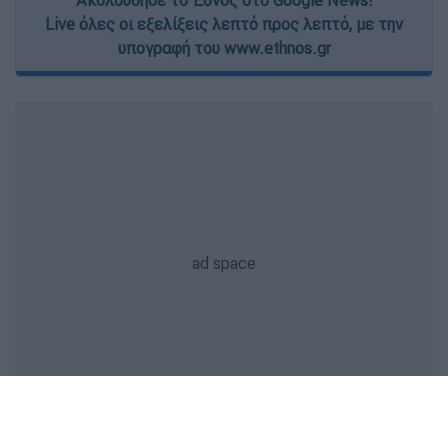
Ακολούθησε το Έθνος στο Google News!
Live όλες οι εξελίξεις λεπτό προς λεπτό, με την
υπογραφή του www.ethnos.gr