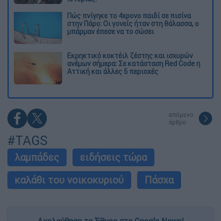
Πώς πνίγηκε το 4χρονο παιδί σε πισίνα
στην Πάρο: Οι γονείς ήταν στη θάλασσα, ο
μπάρμαν έπεσε να το σώσει
Εκρηκτικό κοκτέιλ ζέστης και ισχυρών
ανέμων σήμερα: Σε κατάσταση Red Code η
Αττική και άλλες 5 περιοχές
επόμενο
άρθρο
#TAGS
λαμπάδες
ειδήσεις τώρα
καλάθι του νοικοκυριού
Πάσχα