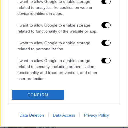
I want to allow Google to enable storage
Ηλεκτρονικά παιχνίδια
related to analytics like cookies on web or
device identifiers in apps.
Αθλητικά παιχνίδια (π.χ. μπάλες,
παιδικές μπασκέτες και τέρματα)
I want to allow Google to enable storage
related to functionality of the website or app.
Λούτρινα
I want to allow Google to enable storage
Μουσικά παιχνίδια
related to personalization.
Σοκολατένια αυγά και αντίστοιχα
I want to allow Google to enable storage
(προαιρετικά)
related to security, including authentication
functionality and fraud prevention, and other
Διαβάστε ακόμη
user protection.
Από το Μίσιγκαν στον Λευκό Οίκο: Τι
σημαίνει η νίκη του Αμπντούλ Ελ-Σαγέντ
CONFIRM
για τους Δημοκρατικούς
O στρατηγός ήταν σχιζοφρενής, εμμονικός,
Data Deletion
Data Access
Privacy Policy
πλησίαζε τα 75 όταν τον αντάμωσε η δόξα –
Εκείνος που άλλαξε την πορεία της
Ιστορίας!