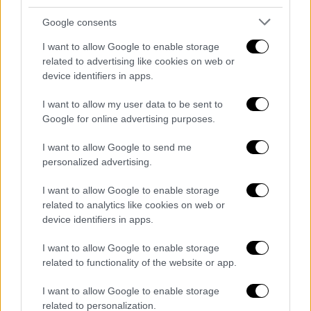
μπορεί να συμβεί σ ένα κράτος. Δεν είναι
Google consents
τυχαίο που η Ελλάδα είναι στην τελευταία
θέση της ελευθεροτυπίας στην Ευρώπη.
I want to allow Google to enable storage
related to advertising like cookies on web or
Θέση 108. Έτσι εγώ θέλω να δικαιωθεί ο
device identifiers in apps.
Γιώργος μου απ' όλες τις πλευρές. Οχι
αγαπητοί μου είμαι πολύ μεγάλη και έμπειρη
I want to allow my user data to be sent to
για να δέχομαι την λάσπη που θέλουν
Google for online advertising purposes.
κάποιοι να πετάξουν στους Έλληνες
I want to allow Google to send me
αξιωματικούς. Σε καμία περίπτωση δεν θα
personalized advertising.
υποστηρίξω ότι δεν υπάρχουν διεφθαρμένοι
αξιωματικοί, είναι δεδομένο ότι υπάρχουν
I want to allow Google to enable storage
related to analytics like cookies on web or
το γνωρίσουν όλοι μέσα στους χώρους τις
device identifiers in apps.
αστυνομίας, μιας και όπως λέει ο λαός ο
βήχας και το χρήμα δεν κρύβετε. Που είναι
I want to allow Google to enable storage
όμως το κράτος στην περίπτωση Καραϊβάζ
related to functionality of the website or app.
που είναι η πολιτική βούληση?
I want to allow Google to enable storage
related to personalization.