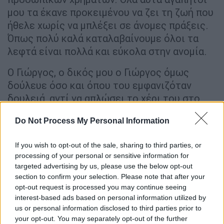
μου τα έκανε προκειμένου να ζει τη ζωή που
ήθελε χωρίς να μπλέξει σε άνομες πράξεις.
Όπως πολύ καλά καταλαβαίνουμε όλοι τα
λεφτά είναι πολλά και εύκολα στην ανομία.
Ο Γιώργος, ο δικός μου ο Γιώργος όμως
δούλευε όσο και όπου του εμφανιζόταν
δουλειά, αντί να απλώσει το χέρι του στο
βούρκο. Ίσως καταλαβαίνεται όλοι ότι μ'
Do Not Process My Personal Information
αυτόν τον τρόπο θα είχε εξασφαλίσει την
οικογένεια του με το παραπάνω. Όμως
If you wish to opt-out of the sale, sharing to third parties, or
διάλεξε το δύσκολο μονοπάτι αυτό της
processing of your personal or sensitive information for
δουλειάς. Έχω πει πολλές φορές ότι ήταν
targeted advertising by us, please use the below opt-out
εργάτης της δημοσιογραφίας και όντως
section to confirm your selection. Please note that after your
ήταν, αυτό που δεν ίσως δεν καταλαβαίνεται
opt-out request is processed you may continue seeing
interest-based ads based on personal information utilized by
ότι αυτό δεν τον κατατάσσει στον
us or personal information disclosed to third parties prior to
εργαζόμενο των χιλίων ευρώ. Δήλωνε τα
your opt-out. You may separately opt-out of the further