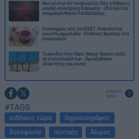
Φωτιά στην Αττικοβοιωτία: Πώς στήθηκε η
μεγάλη επιχείρηση διάσωσης - 254 πολίτες
απομακρύνθηκαν διά θαλάσσης
Συναγερμός από τον ΕΦΕΤ: Ανακαλείται
γνωστή μαρμελάδα - Κίνδυνος θραύσης στη
συσκευασία
Τραγωδία στην Πάρο: Νεκρό 4χρονο παιδί
σε πισίνα beach bar - Προσήχθησαν
ιδιοκτήτης και γονείς
επόμενο
άρθρο
#TAGS
ειδήσεις τώρα
δημοσιογράφος
δολοφονία
σύνταξη
Άλιμος