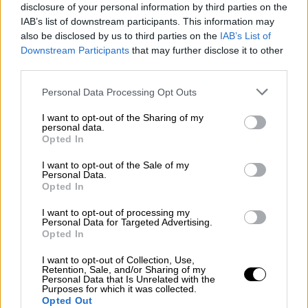
πάντα γιατί ήθελε μια καλή σύνταξη, δούλευε
disclosure of your personal information by third parties on the
για την οικογένεια του, οι εισφορές του
IAB’s list of downstream participants. This information may
also be disclosed by us to third parties on the
IAB’s List of
ήταν υπερπολλαπλάσιες από ανθρώπων που
Downstream Participants
that may further disclose it to other
θα δουλέψουν για τρεις ζωές, αυτό το έκανε
third parties.
για την οικογένεια του και για κανένα
Please note that this website/app uses one or more Google
Personal Data Processing Opt Outs
κράτος. Έτσι λοιπόν στη μνήμη του Γιώργου
services and may gather and store information including but
θεωρώ ατιμωτικό να είναι η σύνταξη του 400
not limited to your visit or usage behaviour. You may click to
I want to opt-out of the Sharing of my
personal data.
€.
grant or deny consent to Google and its third-party tags to
Opted In
use your data for below specified purposes in below Google
Επίσης εξαιρετικά προσβλητικό για την
consent section.
I want to opt-out of the Sale of my
μνήμη του, για την καριέρα του, για την
Personal Data.
Opted In
προσωπικότητα την οποία είχε δείξει τόσα
χρόνια, είναι να αντιμετωπίζεται από το
I want to opt-out of processing my
Personal Data for Targeted Advertising.
κράτος σαν μια οποιαδήποτε δολοφονία . Το
Opted In
λέω και θα το λέω και θα το φτάσω μέχρι
I want to opt-out of Collection, Use,
όπου μπορούν να με ακούσουν, η δολοφονία
Retention, Sale, and/or Sharing of my
Personal Data that Is Unrelated with the
του Γιώργου είναι θεσμική, φίμωσαν την
Purposes for which it was collected.
ελευθεροτυπία και αυτό είναι ότι χειρότερο
Opted Out