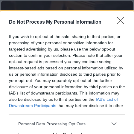
Do Not Process My Personal Information
If you wish to opt-out of the sale, sharing to third parties, or
processing of your personal or sensitive information for
targeted advertising by us, please use the below opt-out
section to confirm your selection. Please note that after your
opt-out request is processed you may continue seeing
interest-based ads based on personal information utilized by
us or personal information disclosed to third parties prior to
your opt-out. You may separately opt-out of the further
disclosure of your personal information by third parties on the
IAB’s list of downstream participants. This information may
Καιρός
|
05.12.2025 09:57
also be disclosed by us to third parties on the
IAB’s List of
Κακοκαιρία Byron: Απίστευτες εικόνες
Downstream Participants
that may further disclose it to other
στον Άλιμο - Αυτοκίνητα επέπλεαν σε
third parties.
δρόμους - ποτάμια
Please note that this website/app uses one or more Google
Personal Data Processing Opt Outs
services and may gather and store information including but
Σοβαρά προβλήματα και ζημιές από την