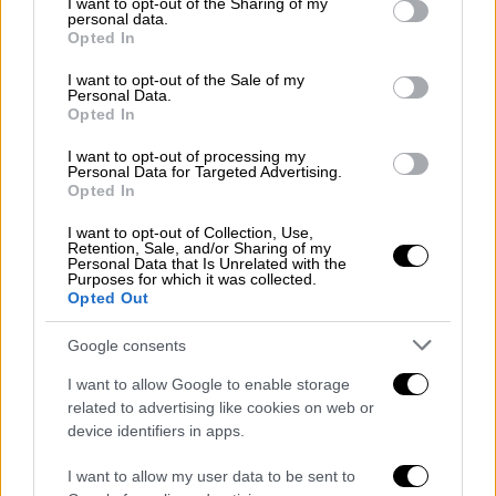
not limited to your visit or usage behaviour. You may click to
I want to opt-out of the Sharing of my
κακοκαιρία Byron στην Αττική
personal data.
grant or deny consent to Google and its third-party tags to
Opted In
use your data for below specified purposes in below Google
consent section.
I want to opt-out of the Sale of my
Personal Data.
Opted In
I want to opt-out of processing my
Personal Data for Targeted Advertising.
Opted In
I want to opt-out of Collection, Use,
Retention, Sale, and/or Sharing of my
Personal Data that Is Unrelated with the
Purposes for which it was collected.
Opted Out
Google consents
I want to allow Google to enable storage
related to advertising like cookies on web or
Ελλάδα
|
26.11.2025 07:43
device identifiers in apps.
Στον Πειραιά «ξαναχτύπησε» ο «δράκος
I want to allow my user data to be sent to
του Αλίμου»: Θώπευσε γυναίκα -