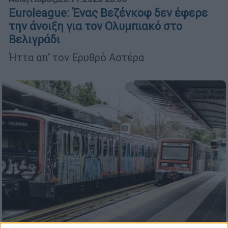
Euroleague: Ένας Βεζένκοφ δεν έφερε
την άνοιξη για τον Ολυμπιακό στο
Βελιγράδι
Ήττα απ' τον Ερυθρό Αστέρα