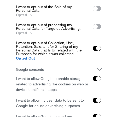
consent section.
I want to opt-out of the Sale of my
Personal Data.
Opted In
Ελλάδα
|
26.11.2025 22:49
I want to opt-out of processing my
Personal Data for Targeted Advertising.
Αυτοκίνητο «καρφώθηκε» σε
Opted In
κατάστημα ηλεκτρικών ειδών στο
I want to opt-out of Collection, Use,
Ναύπλιο - Στο νοσοκομείο η οδηγός
Retention, Sale, and/or Sharing of my
Personal Data that Is Unrelated with the
Από τύχη δεν υπήρξαν θύματα
Purposes for which it was collected.
Opted Out
Google consents
I want to allow Google to enable storage
related to advertising like cookies on web or
device identifiers in apps.
I want to allow my user data to be sent to
Google for online advertising purposes.
I want to allow Google to send me