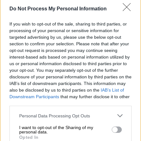
Do Not Process My Personal Information
Ελλάδα
|
26.11.2025 22:54
Τρεις συλλήψεις για το εργατικό
If you wish to opt-out of the sale, sharing to third parties, or
δυστύχημα στον ΗΣΑΠ Πειραιά -
processing of your personal or sensitive information for
Αναζητείται και τέταρτο άτομο
targeted advertising by us, please use the below opt-out
section to confirm your selection. Please note that after your
Οι Αρχές προχώρησαν σε τρεις συλλήψεις
opt-out request is processed you may continue seeing
με φόντο το εργατικό δυστύχημα
interest-based ads based on personal information utilized by
us or personal information disclosed to third parties prior to
your opt-out. You may separately opt-out of the further
disclosure of your personal information by third parties on the
IAB’s list of downstream participants. This information may
also be disclosed by us to third parties on the
IAB’s List of
Downstream Participants
that may further disclose it to other
third parties.
Please note that this website/app uses one or more Google
Personal Data Processing Opt Outs
services and may gather and store information including but
not limited to your visit or usage behaviour. You may click to
I want to opt-out of the Sharing of my
personal data.
grant or deny consent to Google and its third-party tags to
Opted In
use your data for below specified purposes in below Google