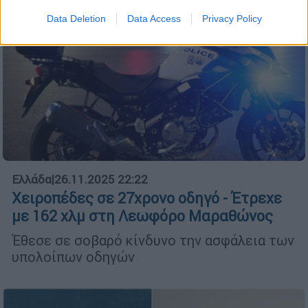
Data Deletion
Data Access
Privacy Policy
Ελλάδα
|
26.11.2025 22:22
Χειροπέδες σε 27χρονο οδηγό - Έτρεχε
με 162 χλμ στη Λεωφόρο Μαραθώνος
Έθεσε σε σοβαρό κίνδυνο την ασφάλεια των
υπολοίπων οδηγών