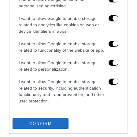
personalized advertising.
I want to allow Google to enable storage
related to analytics like cookies on web or
device identifiers in apps.
Κόσμος
|
26.11.2025 22:35
I want to allow Google to enable storage
Politico: Η Ουκρανία θα συνεχίσει να
related to functionality of the website or app.
πολεμά ακόμα και χωρίς τη στήριξη
Τραμπ - 5 λόγοι που δεν θα καταθέσει τα
I want to allow Google to enable storage
related to personalization.
όπλα
Τι θα γίνει στην Ουκρανία αν η αμερικανική
I want to allow Google to enable storage
κυβέρνηση αποσύρει τα αμερικανικά όπλα
related to security, including authentication
functionality and fraud prevention, and other
από το μέτωπο – Τα «βάρη» της Ευρώπης
user protection.
και οι δυσκολίες του Κιέβου
CONFIRM