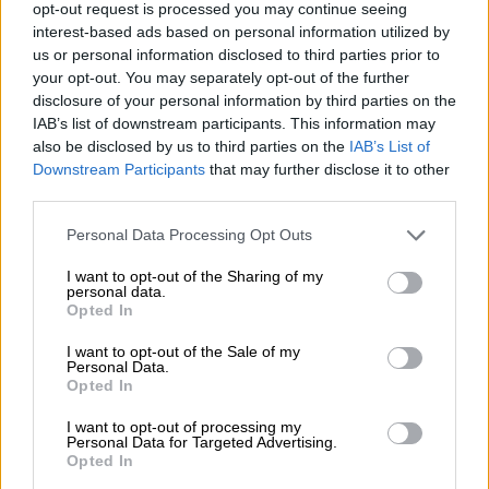
εντοπίσουν την αιτία και τη προέλευση της
opt-out request is processed you may continue seeing
οσμής ενώ ακολούθησαν
εκκενώσεις
interest-based ads based on personal information utilized by
σχολείων και επιχειρήσεων
σε περιοχές
us or personal information disclosed to third parties prior to
your opt-out. You may separately opt-out of the further
όπου ήταν πιο έντονο το φαινόμενο.
disclosure of your personal information by third parties on the
IAB’s list of downstream participants. This information may
Εκτεταμένοι έλεγχοι
πραγματοποιήθηκαν
also be disclosed by us to third parties on the
IAB’s List of
στο
δίκτυο φυσικού αερίου της Αττικής
, με
Downstream Participants
that may further disclose it to other
έμφαση στα νότια προάστια από συνεργεία
third parties.
του διαχειριστή του δικτύου (Enaon EDA),
Please note that this website/app uses one or more Google
Personal Data Processing Opt Outs
χωρίς να προκύψει ένδειξη για διαρροή του
services and may gather and store information including but
αερίου στην ατμόσφαιρα.
not limited to your visit or usage behaviour. You may click to
I want to opt-out of the Sharing of my
personal data.
grant or deny consent to Google and its third-party tags to
Opted In
Όπως έγινε γνωστό,
δεν εντοπίστηκε πτώση
use your data for below specified purposes in below Google
πίεσης
σε κανένα σημείο του δικτύου του
consent section.
I want to opt-out of the Sale of my
Personal Data.
ΔΕΣΦΑ, ενώ και από την πλευρά των
Opted In
διυλιστηρίων (Helleniq – Motor Oil)
I want to opt-out of processing my
διευκρινίστηκε ότι δεν υπήρξε κάποιο
Personal Data for Targeted Advertising.
πρόβλημα στις εγκαταστάσεις, ούτε
Opted In