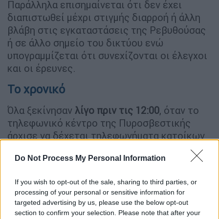
Παράλληλα επισημαίνεται ότι δεν έχει
διαπιστωθεί μέχρι στιγμής διαρροή ή άλλη
βλάβη στις εγκαταστάσεις της Ρεβυθούσας
ή σε άλλο σημείο του δικτύου ενώ
υπογραμμίζεται ότι συνεχίζονται οι έλεγχοι
και οι έρευνες.
Το χρονικό
Όλα ξεκίνησαν
λίγο πριν τις 12:00
, όταν το
τηλεφωνικό κέντρο της Πυροσβεστικής
άρχισε να δέχεται τηλεφωνήματα κατοίκων
περιοχών στα νότια προάστια, με αναφορές
Do Not Process My Personal Information
για έντονη οσμή αερίου.
Άμεσα κινήθηκαν δυνάμεις της
If you wish to opt-out of the sale, sharing to third parties, or
processing of your personal or sensitive information for
Πυροσβεστικής, του Λιμενικού Σώματος και
targeted advertising by us, please use the below opt-out
συνεργεία της
ΔΕΣΦΑ
, προκειμένου να
section to confirm your selection. Please note that after your