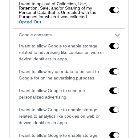
αντίστοιχη οσμή στο Θριάσιο.
I want to opt-out of Collection, Use,
Retention, Sale, and/or Sharing of my
Από τον ΔΕΣΦΑ αναφέρθηκε ότι «τα
Personal Data that Is Unrelated with the
Purposes for which it was collected.
περιστατικά αυτά δεν σχετίζονται με το
Opted Out
δίκτυο ή/και τις εγκαταστάσεις του
, καθώς
Google consents
το δίκτυο υψηλής πίεσης δεν διέρχεται από
αυτές τις περιοχές» και υπενθυμίστηκε ότι
I want to allow Google to enable storage
«ο ΔΕΣΦΑ είναι ο Διαχειριστής του Εθνικού
related to advertising like cookies on web or
device identifiers in apps.
Συστήματος Φυσικού Αερίου Υψηλής
Πίεσης».
I want to allow my user data to be sent to
Google for online advertising purposes.
I want to allow Google to send me
personalized advertising.
I want to allow Google to enable storage
related to analytics like cookies on web or
device identifiers in apps.
I want to allow Google to enable storage