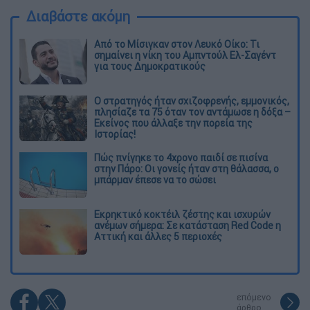
Διαβάστε ακόμη
Από το Μίσιγκαν στον Λευκό Οίκο: Τι
σημαίνει η νίκη του Αμπντούλ Ελ-Σαγέντ
για τους Δημοκρατικούς
O στρατηγός ήταν σχιζοφρενής, εμμονικός,
πλησίαζε τα 75 όταν τον αντάμωσε η δόξα –
Εκείνος που άλλαξε την πορεία της
Ιστορίας!
Πώς πνίγηκε το 4χρονο παιδί σε πισίνα
στην Πάρο: Οι γονείς ήταν στη θάλασσα, ο
μπάρμαν έπεσε να το σώσει
Εκρηκτικό κοκτέιλ ζέστης και ισχυρών
ανέμων σήμερα: Σε κατάσταση Red Code η
Αττική και άλλες 5 περιοχές
επόμενο
άρθρο