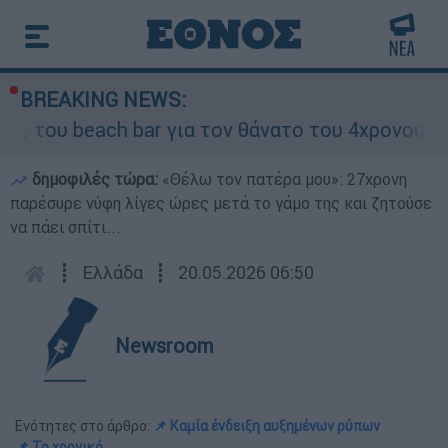
BREAKING NEWS:
ch bar για τον θάνατο του 4χρονου στην Πάρο -
δημοφιλές τώρα:
«Θέλω τον πατέρα μου»: 27χρονη
παρέσυρε νύφη λίγες ώρες μετά το γάμο της και ζητούσε
να πάει σπίτι...
┋
Ελλάδα
┋
20.05.2026 06:50
Newsroom
Ενότητες στο άρθρο:
📌 Καμία ένδειξη αυξημένων ρύπων
📌 Το χρονικό