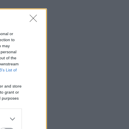
sonal or
ection to
ou may
 personal
out of the
 downstream
B’s List of
er and store
to grant or
ed purposes