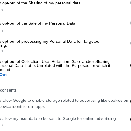
o opt-out of the Sharing of my personal data.
In
o opt-out of the Sale of my Personal Data.
In
γορούμενοι για την οπαδική
ούνται άλλοι δύο
to opt-out of processing my Personal Data for Targeted
ing.
In
o opt-out of Collection, Use, Retention, Sale, and/or Sharing
τικών στην κηδεία του Γιώργου
ersonal Data that Is Unrelated with the Purposes for which it
lected.
αρών
Out
consents
o allow Google to enable storage related to advertising like cookies on
ιστημιακού Νοσοκομείου
εξακολουθούν να
evice identifiers in apps.
 παραμονή τους στη ΜΕΘ, ο Ρομπέρτο και η
υ Βάιου Βλάχου), ακόμη δύο νέοι άνθρωποι
o allow my user data to be sent to Google for online advertising
γκρουση της 28ης Φεβρουαρίου.
s.