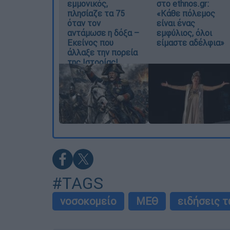
εμμονικός,
στο ethnos.gr:
πλησίαζε τα 75
«Κάθε πόλεμος
όταν τον
είναι ένας
αντάμωσε η δόξα –
εμφύλιος, όλοι
Εκείνος που
είμαστε αδέλφια»
άλλαξε την πορεία
της Ιστορίας!
#TAGS
νοσοκομείο
ΜΕΘ
ειδήσεις 