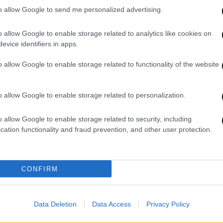
μείο Λάρισας
εξακολουθεί και είναι ο
to allow Google to send me personalized advertising.
ό το πρώτο βαγόνι του μοιραίου Intercity.
o allow Google to enable storage related to analytics like cookies on
νυσία
evice identifiers in apps.
o allow Google to enable storage related to functionality of the website
τι η 26χρονη,
Ανυσία Λιούρη,
πήρε εξιτήριο
της Θεσσαλονίκης και πλέον επέστρεψε
o allow Google to enable storage related to personalization.
νι της μοιραίας αμαξοστοιχίας. Αρχικά
o allow Google to enable storage related to security, including
και εγκαύματα, διασωληνωμένη και σε
cation functionality and fraud prevention, and other user protection.
και μεταφέρθηκε σε δωμάτιο, έχοντας
CONFIRM
 η 26χρονη πήρε εξιτήριο από το νοσοκομείο
 με την οικογένειά της.
Data Deletion
Data Access
Privacy Policy
πορεία της υγείας της θα παρακολουθείται
κομείου.