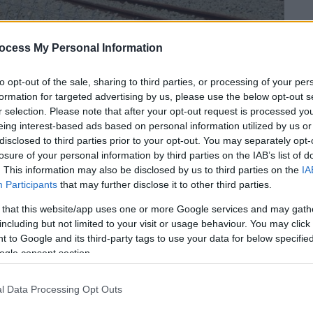
ocess My Personal Information
to opt-out of the sale, sharing to third parties, or processing of your per
formation for targeted advertising by us, please use the below opt-out s
r selection. Please note that after your opt-out request is processed y
ΙΩΡΓΟΣ/ΙΝΤΙΜΕ)
eing interest-based ads based on personal information utilized by us or
disclosed to third parties prior to your opt-out. You may separately opt-
losure of your personal information by third parties on the IAB’s list of
 το ΕΘΝΟΣ στη Google
. This information may also be disclosed by us to third parties on the
IA
Participants
that may further disclose it to other third parties.
εαρή Μυρσίνη
-μία εκ των σοβαρά
 that this website/app uses one or more Google services and may gath
στυχήματος στα
Τέμπη
- βγήκε από την
including but not limited to your visit or usage behaviour. You may click 
κομείου Λάρισας.
 to Google and its third-party tags to use your data for below specifi
ogle consent section.
τήτρια Γεωπονικής
μεταφέρθηκε στη
νοσοκομείου, με τους γιατρούς να
l Data Processing Opt Outs
ης υγείας της.