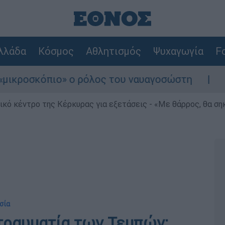
λλάδα
Κόσμος
Αθλητισμός
Ψυχαγωγία
Fo
κόπιο» ο ρόλος του ναυαγοσώστη
Συναγερμ
ρικό κέντρο της Κέρκυρας για εξετάσεις - «Με θάρρος, θα σ
σία
τραυματία των Τεμπών: