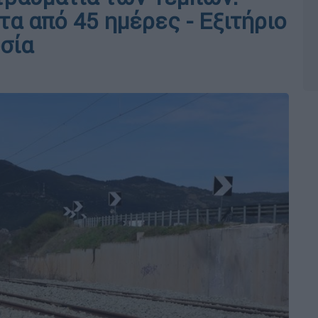
α από 45 ημέρες - Εξιτήριο
υσία