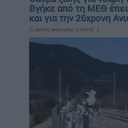
Βγήκε από τη ΜΕΘ έπειτ
και για την 26χρονη Αν
🕛 χρόνος ανάγνωσης: 2 λεπτά ┋