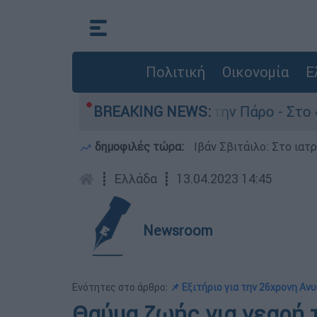
Πολιτική
Οικονομία
Ε
ον θάνατο του 4χρονου στην Πάρο - Στο «μικροσ
BREAKING NEWS:
δημοφιλές τώρα:
Ιβάν Σβιτάιλο: Στο ιατ
┋
Ελλάδα
┋
13.04.2023 14:45
Newsroom
Ενότητες στο άρθρο:
📌 Εξιτήριο για την 26χρονη Ανυ
Θαύμα ζωής για νεαρή 