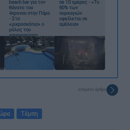
beach bar για τον
σε 10 ημέρες - «Το
θάνατο του
90% των
4χρονου στην Πάρο
πυρκαγιών
- Στο
οφείλεται σε
«μικροσκόπιο» ο
αμέλεια»
ρόλος του
ναυαγοσώστη
επόμενο άρθρο
τώρα
Τέμπη