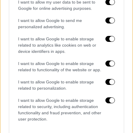
I want to allow my user data to be sent to
Η νεαρή βρισκόταν στο δεύτερο βαγόνι της
Google for online advertising purposes.
μοιραίας αμαξοστοιχίας. Αρχικά
I want to allow Google to send me
νοσηλεύτηκε με πολλαπλά τραύματα και
personalized advertising.
εγκαύματα, διασωληνωμένη και σε
καταστολή στην Α’ ΜΕΘ εγκαυμάτων.
I want to allow Google to enable storage
related to analytics like cookies on web or
Στα τέλη Μαρτίου βγήκε από τη
ΜΕΘ
και
device identifiers in apps.
μεταφέρθηκε σε δωμάτιο, έχοντας πλήρη
I want to allow Google to enable storage
διαύγεια και αντίληψη. Πλέον, η 26χρονη
related to functionality of the website or app.
πήρε εξιτήριο από το νοσοκομείο και θα
περάσει τις ημέρες του Πάσχα με την
I want to allow Google to enable storage
related to personalization.
οικογένειά της.
I want to allow Google to enable storage
Πάντως, για το επόμενο διάστημα, η πορεία
related to security, including authentication
της υγείας της θα παρακολουθείται τακτικά
functionality and fraud prevention, and other
από τους γιατρούς του νοσοκομείου.
user protection.
ΟΛΕΣ ΟΙ ΕΙΔΗΣΕΙΣ