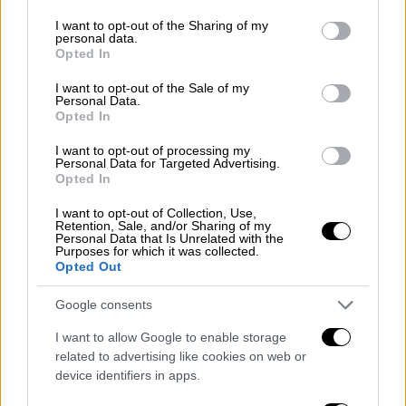
services and may gather and store information including but
πολυήμερη παραμονή τους στη ΜΕΘ, ο
not limited to your visit or usage behaviour. You may click to
I want to opt-out of the Sharing of my
Ρομπέρτο και η Δάφνη (η σύντροφος του
personal data.
grant or deny consent to Google and its third-party tags to
Opted In
αδικοχαμένου Βάιου Βλάχου), ακόμη δύο νέοι
use your data for below specified purposes in below Google
consent section.
άνθρωποι που επιβίωσαν από την εφιαλτική
I want to opt-out of the Sale of my
Personal Data.
σύγκρουση της 28ης Φεβρουαρίου.
Opted In
Διασωληνωμένος στο
Γενικό Νοσοκομείο
I want to opt-out of processing my
Personal Data for Targeted Advertising.
Λάρισας
εξακολουθεί και είναι ο νεαρός
Opted In
Γεράσιμος, ο μόνος επιζών από το πρώτο
I want to opt-out of Collection, Use,
βαγόνι του μοιραίου Intercity.
Retention, Sale, and/or Sharing of my
Personal Data that Is Unrelated with the
Purposes for which it was collected.
Εξιτήριο για την 26χρονη Ανυσία
Opted Out
Παράλληλα, το ΑΠΕ-ΜΠΕ μετέδωσε ότι η
Google consents
26χρονη,
Ανυσία Λιούρη,
πήρε εξιτήριο από
I want to allow Google to enable storage
το Νοσοκομείο «Παπανικολάου» της
related to advertising like cookies on web or
Θεσσαλονίκης και πλέον επέστρεψε στη
device identifiers in apps.
θαλπωρή του σπιτιού της.