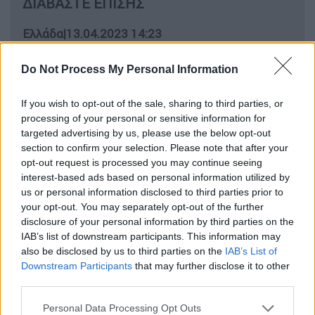
ΔΙΑΒΑΣΤΕ ΕΠΙΣΗΣ
Ελλάδα
|
13.04.2023 14:23
Προφυλακίστηκαν οι πέντε
κατηγορούμενοι για την οπαδική
Do Not Process My Personal Information
συμπλοκή στα Ιωάννινα -
If you wish to opt-out of the sale, sharing to third parties, or
Απολογούνται άλλοι δύο
processing of your personal or sensitive information for
targeted advertising by us, please use the below opt-out
Ελλάδα
|
13.04.2023 14:31
section to confirm your selection. Please note that after your
opt-out request is processed you may continue seeing
Πλήθος δημοσιογράφων και
interest-based ads based on personal information utilized by
πολιτικών στην κηδεία του Γιώργου
us or personal information disclosed to third parties prior to
Μπόμπολα - Ποιοι έδωσαν το παρών
your opt-out. You may separately opt-out of the further
disclosure of your personal information by third parties on the
IAB’s list of downstream participants. This information may
also be disclosed by us to third parties on the
IAB’s List of
Downstream Participants
that may further disclose it to other
Στην Ορθοπεδική
Κλινική του
third parties.
Πανεπιστημιακού Νοσοκομείου
Please note that this website/app uses one or more Google
εξακολουθούν να νοσηλεύονται, ύστερα από
Personal Data Processing Opt Outs