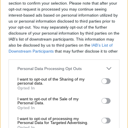
section to confirm your selection. Please note that after your
Προσθέστε το ΕΘΝΟΣ στη Google
opt-out request is processed you may continue seeing
interest-based ads based on personal information utilized by
Ένας 20χρονος έχασε τη ζωή του κι ένας
us or personal information disclosed to third parties prior to
your opt-out. You may separately opt-out of the further
17χρονος τραυματίστηκε, ύστερα από
disclosure of your personal information by third parties on the
τροχαίο
που σημειώθηκε τη
Μεγάλη Πέμπτη,
IAB’s list of downstream participants. This information may
στην
Κομοτηνή
.
also be disclosed by us to third parties on the
IAB’s List of
Downstream Participants
that may further disclose it to other
Το
δυστύχημα
συνέβη όταν φορτηγό
third parties.
αυτοκίνητο με οδηγό έναν 50χρονο,
Please note that this website/app uses one or more Google
Personal Data Processing Opt Outs
συγκρούστηκε πλαγιομετωπικά με δίκυκλη
services and may gather and store information including but
μοτοσικλέτα την οποία οδηγούσε ο
not limited to your visit or usage behaviour. You may click to
I want to opt-out of the Sharing of my
personal data.
20χρονος με συνεπιβάτη τον 17χρονο.
grant or deny consent to Google and its third-party tags to
Opted In
use your data for below specified purposes in below Google
Τα αίτια και οι ακριβείς συνθήκες του
consent section.
I want to opt-out of the Sale of my
Personal Data.
δυστυχήματος ερευνώνται από το τμήμα
Opted In
Τροχαίας Κομοτηνής
.
I want to opt-out of processing my
Personal Data for Targeted Advertising.
ΟΛΕΣ ΟΙ ΕΙΔΗΣΕΙΣ
Opted In