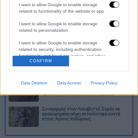
I want to allow Google to enable storage
Ερχονται 200.000 ραβασάκια
related to functionality of the website or app.
Διαβάστε ακόμη
I want to allow Google to enable storage
related to personalization.
Kadebostany στο ethnos.gr: «Κάποτε
πίστευα ότι το να είσαι outsider ήταν
I want to allow Google to enable storage
αδυναμία, τώρα το βλέπω ως δύναμη»
related to security, including authentication
functionality and fraud prevention, and other
«Χωρίς σκηνές και κουβέρτες σε ακραίες
CONFIRM
user protection.
θερμοκρασίες»: Σε δραματικές συνθήκες
χιλιάδες μετανάστες στη Θέουτα
Data Deletion
Data Access
Privacy Policy
Η ΕΛΑΣ διαψεύδει το περιστατικό με
τουρίστα στην Κρήτη: Σε ενήλικη η
πρόταση για σεξουαλική συνεύρεση
Συναγερμός στον Λυκαβηττό: Σορός σε
προχωρημένη σήψη εντοπίστηκε κοντά
στους Αγίους Ισιδώρους