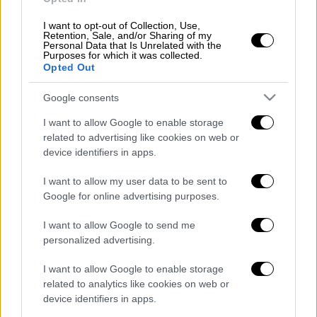
Αποφυλακίστηκε με «ηλεκτρονικό
I want to opt-out of Collection, Use,
Retention, Sale, and/or Sharing of my
βραχιολάκι» η Εύα Καϊλή - «Ο αγώνας
Personal Data that Is Unrelated with the
συνεχίζεται, θέλω να είμαι με την κόρη
Purposes for which it was collected.
Opted Out
μου» - Τι είπε στους δημοσιογράφους
Σοβαρό επεισόδιο στον Άγιο
Google consents
Παντελεήμονα: Περιέλουσε τον σύζυγό
I want to allow Google to enable storage
της με εύφλεκτο υλικό - Με σοβαρά
related to advertising like cookies on web or
εγκαύματα ο άνδρας
device identifiers in apps.
«Στο Σχοινούδι νιώθει κανείς τον
I want to allow my user data to be sent to
ξεριζωμό»: Ελληνικής καταγωγής
Google for online advertising purposes.
δασκάλα μιλά στο OPEN λίγο πριν από
την άφιξη του Νίκου Δένδια στην Ίμβρο
I want to allow Google to send me
Σοκ στην Κόρινθο: Σκοτώθηκε σε
personalized advertising.
τροχαίο η Κατερίνα Γεωργιάδη, η Μις
I want to allow Google to enable storage
Πελοποννησιακός Τουρισμός 2010
related to analytics like cookies on web or
ΑΑΔΕ: Στη φάκα όσοι δεν
device identifiers in apps.
επανενταχθούν στις ρυθμίσεις χρεών -