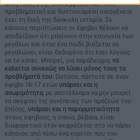
απόγνωση στην οποία βρίσκεται
. Κάθε
προβληματική και δυστυχισμένη οικογένεια
έχει τη δική της δύσκολη ιστορία. Σε
κάποιες περιπτώσεις οι έφηβοι θέλουν να
αποδείξουν ότι μπαίνουν στην κοινωνία των
μεγάλων και όταν ένα παιδί βιάζεται να
μεγαλώσει, είναι δεδομένο ότι έχει λόγους
να το κάνει. Μπορεί, για παράδειγμα,
να
καλείται συνεχώς να λύσει μόνος τους τα
προβλήματά του.
Ωστόσο, πάντοτε σε έναν
έφηβο 16-17 ετών
υπάρχει
και
η
ανωριμότητα
, με αποτέλεσμα να μην μπορεί
να σκεφτεί τις συνέπειες των πράξεών του.
Επίσης,
υπάρχει και η παρορμητικότητα
στους εφήβους, η οποία, βέβαια, είναι
διαφορετικό όταν εκφράζεται στο να πάρει
κάποιος από πίσω ένα κορίτσι που του