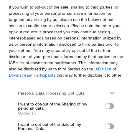
συνέβαιναν περιστατικά ακόμα και σκληρής
If you wish to opt-out of the sale, sharing to third parties, or
εγκληματικότητας. Προσωπικά, έχω
processing of your personal or sensitive information for
διαχειριστεί στη
Θεσσαλονίκη
αντίστοιχη
targeted advertising by us, please use the below opt-out
περίπτωση με αυτήν του κοριτσιού στον
section to confirm your selection. Please note that after your
Κολωνό και δεν το έμαθε κανείς
, ενώ η
opt-out request is processed you may continue seeing
interest-based ads based on personal information utilized by
12χρονη στην Αθήνα κυριολεκτικά
us or personal information disclosed to third parties prior to
διαπομπεύθηκε. Επίσης, να αναφέρω ως
your opt-out. You may separately opt-out of the further
παράδειγμα
το νεαρό το 1995 στην Κατερίνη,
disclosure of your personal information by third parties on the
ο οποίος κατέσφαξε τους
γονείς
του
.
IAB’s list of downstream participants. This information may
Απλώς πλέον
αστυνομία
και
εισαγγελία
είναι
also be disclosed by us to third parties on the
IAB’s List of
Downstream Participants
that may further disclose it to other
λιγότερο προσεκτικές στη διαρροή
third parties.
στοιχείων
και από τα πολλά sites που
Please note that this website/app uses one or more Google
λειτουργούν, προβάλλουν πολύ εύκολα
Personal Data Processing Opt Outs
services and may gather and store information including but
τέτοια περιστατικά.
Το
μαχαίρι
δε βγαίνει
not limited to your visit or usage behaviour. You may click to
I want to opt-out of the Sharing of my
ευκολότερα αλλά ούτε και δυσκολότερα σε
personal data.
grant or deny consent to Google and its third-party tags to
Opted In
σχέση με το παρελθόν
. Δυστυχώς, πάντοτε
use your data for below specified purposes in below Google
έφηβοι επιδείκνυαν κάποιο μαχαίρι, το
consent section.
I want to opt-out of the Sale of my
Personal Data.
οποίο μπορούν να βρουν εύκολα, ακόμα και