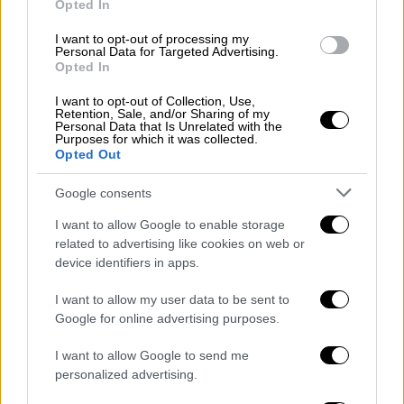
Opted In
στο σχολείο», τονίζει στο ethnos.gr η κ.
I want to opt-out of processing my
Τσούρα.
Personal Data for Targeted Advertising.
Opted In
«Η πανδημία ενεργοποίησε
I want to opt-out of Collection, Use,
τραυματικές εμπειρίες»
Retention, Sale, and/or Sharing of my
Personal Data that Is Unrelated with the
Purposes for which it was collected.
Στην όποια αύξηση των περιστατικών
Opted Out
εγκληματικότητας από την πλευρά των
εφήβων κατά την εκτίμηση της κ. Τσούρα
Google consents
έπαιξε ρόλο και η περίοδος της
πανδημίας
I want to allow Google to enable storage
του
κορονοϊού
. Όπως λέει,
ενεργοποίησε
related to advertising like cookies on web or
τραυματικές καταστάσεις που είχαν ήδη
device identifiers in apps.
βιώσει παιδιά και έφηβοι
.
I want to allow my user data to be sent to
Google for online advertising purposes.
«Όσοι δουλεύουμε με παιδιά και εφήβους,
ξέρουμε ότι
η ψυχική τους υγεία δεν ήταν
I want to allow Google to send me
καλή και πριν την περίοδο της πανδημίας
.
personalized advertising.
Εκείνη η δύσκολη περίοδος, όμως,