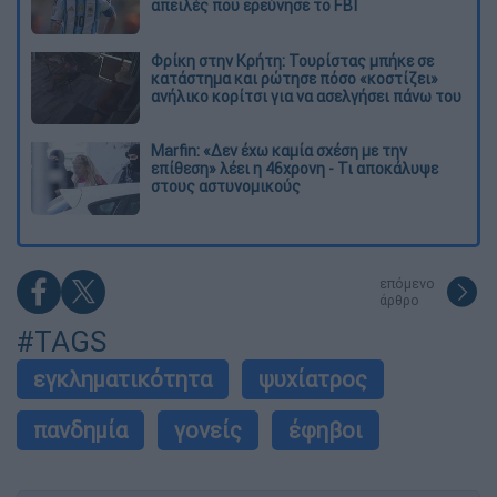
απειλές που ερεύνησε το FBI
Φρίκη στην Κρήτη: Τουρίστας μπήκε σε
κατάστημα και ρώτησε πόσο «κοστίζει»
ανήλικο κορίτσι για να ασελγήσει πάνω του
Marfin: «Δεν έχω καμία σχέση με την
επίθεση» λέει η 46χρονη - Τι αποκάλυψε
στους αστυνομικούς
επόμενο
άρθρο
#TAGS
εγκληματικότητα
ψυχίατρος
πανδημία
γονείς
έφηβοι