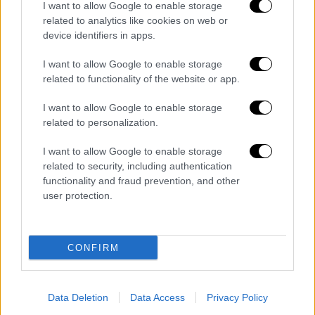
I want to allow Google to enable storage
ενεργοποίησε σε δεύτερο βαθμό
related to analytics like cookies on web or
τραυματικές καταστάσεις, που είχαν ήδη
device identifiers in apps.
βιώσει παιδιά και έφηβοι και οι οποίες
I want to allow Google to enable storage
εκφράζονται με διάφορους τρόπους.
Ένας
related to functionality of the website or app.
από αυτούς είναι και η βιαιότητα
», αναφέρει
η ψυχίατρος παιδιών και εφήβων.
I want to allow Google to enable storage
related to personalization.
«Ποτέ τα λεφτά δεν είναι το ζήτημα»
I want to allow Google to enable storage
Η ίδια υπογραμμίζει ότι ποτέ τα χρήματα δεν
related to security, including authentication
είναι το ζήτημα στο να φτάσει κάποιος
functionality and fraud prevention, and other
user protection.
έφηβος να μαχαιρώσει ένα συνομήλικό του,
ακόμα και με στόχο να διαπράξει
ληστεία
.
«Ένα παιδί ή ένας έφηβος γίνεται πιο βίαιος,
CONFIRM
όταν βρίσκεται σε απόγνωση.
Για να
μαχαιρώσει
ο έφηβος έναν
άνθρωπο, ποτέ τα
Data Deletion
Data Access
Privacy Policy
λεφτά δεν είναι το ζήτημα, αλλά η τεράστια