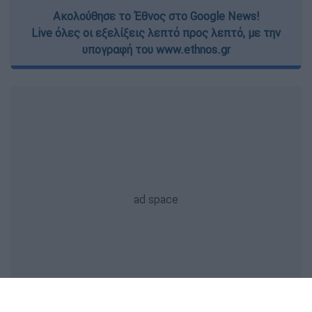
Ακολούθησε το Έθνος στο Google News!
Live όλες οι εξελίξεις λεπτό προς λεπτό, με την
υπογραφή του www.ethnos.gr