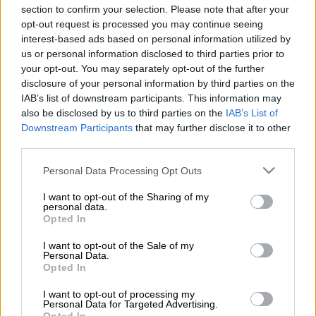
section to confirm your selection. Please note that after your
Προσθέστε το ΕΘΝΟΣ στη Google
opt-out request is processed you may continue seeing
interest-based ads based on personal information utilized by
us or personal information disclosed to third parties prior to
Έμμεση αναφορά στην υπόθεση του
Αλέξη
your opt-out. You may separately opt-out of the further
Γεωργούλη
, μετά την καταγγελία για
disclosure of your personal information by third parties on the
σεξουαλική κακοποίηση
σε βάρος του, έκανε
IAB’s list of downstream participants. This information may
ο πρωθυπουργός
Κυριάκος Μητσοτάκης
,
also be disclosed by us to third parties on the
IAB’s List of
Downstream Participants
that may further disclose it to other
κατά την περιοδεία του στην Κέρκυρα.
third parties.
«
Ίσως τώρα κάποιοι συνειδητοποιούν πόσο
Please note that this website/app uses one or more Google
Personal Data Processing Opt Outs
βαθύς και σκοτεινός ήταν ο λάκκος τον
services and may gather and store information including but
οποίο έσκαβαν για άλλους
», σημείωσε ο
not limited to your visit or usage behaviour. You may click to
I want to opt-out of the Sharing of my
personal data.
grant or deny consent to Google and its third-party tags to
πρωθυπουργός.
Opted In
use your data for below specified purposes in below Google
consent section.
ΟΛΕΣ ΟΙ ΕΙΔΗΣΕΙΣ
I want to opt-out of the Sale of my
Personal Data.
Opted In
Αλέξης Γεωργούλης: Μεταβαίνει στις
Βρυξέλλες για να συναντηθεί με
I want to opt-out of processing my
Personal Data for Targeted Advertising.
δικηγόρους και εισαγγελέα - Τα επόμενα