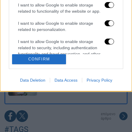
I want to allow Google to enable storage
«Ήταν πολύ σκληρό, αρχίσαμε να
προσευχόμαστε»: Συγκλονιστικές
related to functionality of the website or app.
μαρτυρίες για τον σεισμό των 7,6 Ρίχτερ
στην Κολομβία
I want to allow Google to enable storage
related to personalization.
Κλέαρχος Μαρουσάκης: Επικίνδυνες οι
επόμενες μέρες με έως 9 μποφόρ - Οι
περιοχές που θα επηρεαστούν
I want to allow Google to enable storage
related to security, including authentication
functionality and fraud prevention, and other
«Το παιχνίδι τελείωσε»: Η στιγμή που
αστυνομικοί εντοπίζουν stalker κρυμμένο
CONFIRM
user protection.
κάτω από κρεβάτι
Θες να μάθεις ξένη γλώσσα; Αυτές είναι οι 7
Data Deletion
Data Access
Privacy Policy
εντολές για να κάνεις το ChatGPT
προσωπικό σου καθηγητή
επόμενο
άρθρο
#TAGS