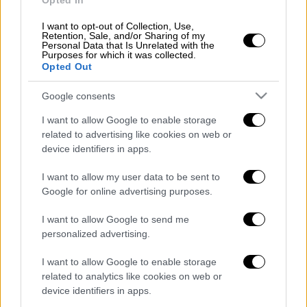
Opted In
βήματα των βελγικών Αρχών
I want to opt-out of Collection, Use,
Συνεχίζεται το θρίλερ για τους Έλληνες
Retention, Sale, and/or Sharing of my
Personal Data that Is Unrelated with the
στο Σουδάν: Με μαξιλάρια καλύπτουν τα
Purposes for which it was collected.
παράθυρα - «Βαράνε σαν τρελοί»
Opted Out
Μυστηριώδη αρχαία πετρογλυφικά
Google consents
βρίσκονται σκαλισμένα στην έρημο του
Κατάρ και δεν έχουν βρεθεί πουθενά
I want to allow Google to enable storage
related to advertising like cookies on web or
αλλού - Τι σημαίνουν
device identifiers in apps.
Συνεχίζεται το θρίλερ με τον θάνατο
του Μαραντόνα: Οκτώ οι
I want to allow my user data to be sent to
κατηγορούμενοι - Ανθρωποκτονία με
Google for online advertising purposes.
πρόθεση η κατηγορία
I want to allow Google to send me
Προϋπολογισμός: Πρωτογενές
personalized advertising.
πλεόνασμα 3 δισ. ευρώ το α' τρίμηνο -
Αύξηση φοροεσόδων 12,4%
I want to allow Google to enable storage
related to analytics like cookies on web or
device identifiers in apps.
Διαβάστε ακόμη