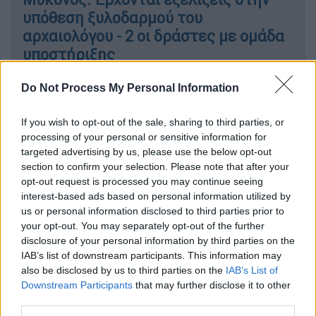
υπόθεση ξυλοδαρμού του
αρχαιολόγου - 2 οι δράστες με ομάδα
υποστήριξης
Do Not Process My Personal Information
Σύμφωνα με τα όσα μετέδωσε στο
κεντρικό
If you wish to opt-out of the sale, sharing to third parties, or
processing of your personal or sensitive information for
δελτίο ειδήσεων
του
OPEN
η
Μίνα
targeted advertising by us, please use the below opt-out
Καραμήτρου,
το μήνυμα το οποίο βρέθηκε
section to confirm your selection. Please note that after your
στο
κινητό τηλέφωνο εργολάβου,
που είχε
opt-out request is processed you may continue seeing
συνομιλία με έναν 30χρονο αστυνομικό ο
interest-based ads based on personal information utilized by
us or personal information disclosed to third parties prior to
οποίος βρίσκεται και υπηρετεί στο νησί,
your opt-out. You may separately opt-out of the further
ανέφερε
«τα παιδιά θέλουν κάτι»
. Ο
disclosure of your personal information by third parties on the
αστυνομικός είναι σ
τη Μύκονο με απόσπαση
,
IAB’s list of downstream participants. This information may
από τον Νοέμβριο του 2021.
also be disclosed by us to third parties on the
IAB’s List of
Downstream Participants
that may further disclose it to other
Τα μηνύματα στο κινητό και το
third parties.