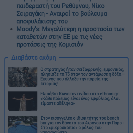
παιδεραστή του Ρεθύμνου, Νίκο
Σειραγάκη - Αναιρεί το βούλευμα
αποφυλάκισης του
Moody's: Μεγαλύτερη η προστασία των
καταθετών στην ΕΕ με τις νέες
προτάσεις της Κομισιόν
Διαβάστε ακόμη
O στρατηγός ήταν σχιζοφρενής, εμμονικός,
πλησίαζε τα 75 όταν τον αντάμωσε η δόξα –
Εκείνος που άλλαξε την πορεία της
Ιστορίας!
Ελισάβετ Κωνσταντινίδου στο ethnos.gr:
«Κάθε πόλεμος είναι ένας εμφύλιος, όλοι
είμαστε αδέλφια»
Στον εισαγγελέα ο ιδιοκτήτης του beach
bar για τον θάνατο του 4χρονου στην Πάρο -
Στο «μικροσκόπιο» ο ρόλος του
ναυαγοσώστη