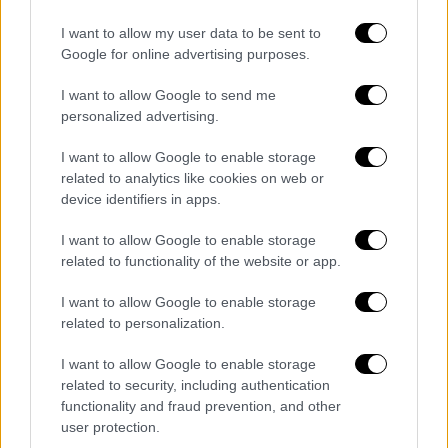
δικογραφία
η οποία και θα μεταβιβαστεί
στις εισαγγελικές Αρχές. Όπως αναφέρουν
I want to allow my user data to be sent to
Google for online advertising purposes.
από τους Αδιάφθορους
, το πιο κρίσιμο, είναι
να ανακτηθούν όλα τα μηνύματα
από το
I want to allow Google to send me
τηλέφωνο του αστυνομικού. Τέλος,
έφοδος
personalized advertising.
έγινε και στο σπίτι
στο οποίο διαμένει ο
I want to allow Google to enable storage
αστυνομικός στη Μύκονο. Εκεί βρέθηκε το
related to analytics like cookies on web or
χρηματικό ποσό των 28 χιλιάδων ευρώ
τα
device identifiers in apps.
οποία ο ίδιος είπε ότι είχε γιατί έκανε και
δεύτερη εργασία.
I want to allow Google to enable storage
related to functionality of the website or app.
I want to allow Google to enable storage
related to personalization.
I want to allow Google to enable storage
related to security, including authentication
video
functionality and fraud prevention, and other
user protection.