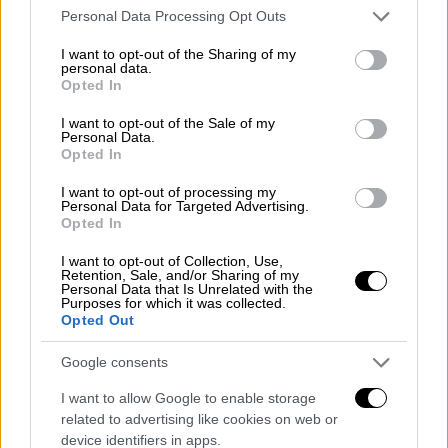
μεγάλο χρηματικό ποσό στο σπίτι του
Please note that this website/app uses one or more Google
Personal Data Processing Opt Outs
αστυνομικού
services and may gather and store information including but
not limited to your visit or usage behaviour. You may click to
I want to opt-out of the Sharing of my
personal data.
Μάλιστα, ο συγκεκριμένος
εργολάβος έχτιζε
grant or deny consent to Google and its third-party tags to
Opted In
use your data for below specified purposes in below Google
μία βίλα στη Μύκονο.
Φαίνεται ότι, στο
consent section.
I want to opt-out of the Sale of my
συγκεκριμένο κτίριο, κάποιοι ήθελα
ν να μη
Personal Data.
γίνουν πολεοδομικές έρευνες
. Μετά τις
Opted In
σχετικές καταγγελίες, κλιμάκιο των
I want to opt-out of processing my
Εσωτερικών Υποθέσεων βρέθηκε στο νησί.
Personal Data for Targeted Advertising.
Opted In
Αφότου πήραν κατάθεση από τον εργολάβο,
κατάσχεσαν τα κινητά τηλέφωνα του
I want to opt-out of Collection, Use,
Retention, Sale, and/or Sharing of my
αστυνομικού. Δεν κατέστη δυνατό να
Personal Data that Is Unrelated with the
Purposes for which it was collected.
προσαγάγουν τον ίδιο τον αστυνομικό στο
Opted Out
πλαίσιο του αυτοφώρου
καθώς, εκείνο το
διάστημα, δε βρισκόταν στο νησί, αλλά για
Google consents
μεταγωγή στην Αθήνα.
I want to allow Google to enable storage
related to advertising like cookies on web or
Σε βάρος του, ωστόσο,
έχει σχηματιστεί
device identifiers in apps.