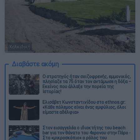
Χαλκιδική
Διαβάστε ακόμη
O στρατηγός ήταν σχιζοφρενής, εμμονικός,
πλησίαζε τα 75 όταν τον αντάμωσε η δόξα –
Εκείνος που άλλαξε την πορεία της
Ιστορίας!
Ελισάβετ Κωνσταντινίδου στο ethnos.gr:
«Κάθε πόλεμος είναι ένας εμφύλιος, όλοι
είμαστε αδέλφια»
Στον εισαγγελέα ο ιδιοκτήτης του beach
bar για τον θάνατο του 4χρονου στην Πάρο -
Στο «μικροσκόπιο» ο ρόλος του