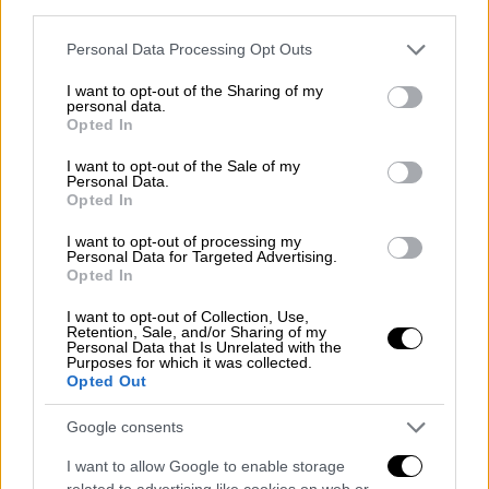
third parties.
Please note that this website/app uses one or more Google
Personal Data Processing Opt Outs
services and may gather and store information including but
not limited to your visit or usage behaviour. You may click to
I want to opt-out of the Sharing of my
personal data.
grant or deny consent to Google and its third-party tags to
Opted In
use your data for below specified purposes in below Google
consent section.
I want to opt-out of the Sale of my
Personal Data.
Opted In
I want to opt-out of processing my
Personal Data for Targeted Advertising.
Opted In
Χαλκιδική
I want to opt-out of Collection, Use,
Σύμφωνα με την ίδια
«εδώ και πολλά χρόνια
Retention, Sale, and/or Sharing of my
Personal Data that Is Unrelated with the
δεν τόλμησε κανείς να γκρεμίσει τις
Purposes for which it was collected.
Opted Out
συγκεκριμένες αυθαίρετες περιφράξεις.
Τόλμησα και τις γκρέμισα και κάναμε τη
Google consents
διάνοιξη.
Μέχρι σήμερα οι λουόμενοι
I want to allow Google to enable storage
χρησιμοποιούσαν μια σκαλίτσα για να
related to advertising like cookies on web or