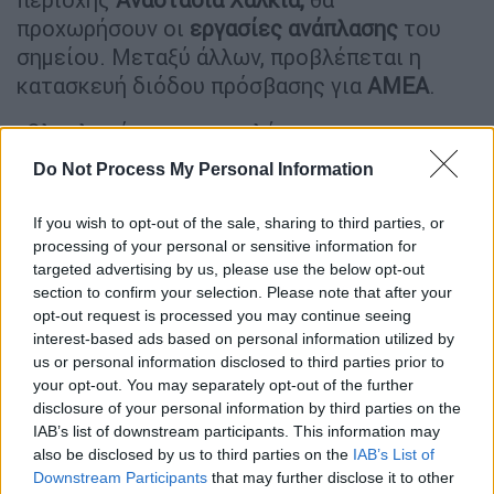
προχωρήσουν οι
εργασίες
ανάπλασης
του
σημείου. Μεταξύ άλλων, προβλέπεται η
κατασκευή διόδου πρόσβασης για
ΑΜΕΑ
.
«Ολοκληρώσαμε την μελέτη για την
κατασκευή πρόσβασης ατόμων με
ΑΜΕΑ
σε
Do Not Process My Personal Information
κείνο το σημείο. Μας συγχρηματοδότησε το
Πράσινο Ταμείο με
180.000 ευρώ
για να
If you wish to opt-out of the sale, sharing to third parties, or
ολοκληρώσουμε τον
παραλιακό
πεζόδρομο
processing of your personal or sensitive information for
targeted advertising by us, please use the below opt-out
της Σίβηρης και να αποκτήσουν πρόσβαση
section to confirm your selection. Please note that after your
και τα ΑΜΕΑ στη θάλασσα.
Η απόφαση
opt-out request is processed you may continue seeing
καθαίρεσης της αυθαίρετης κατασκευής είχε
interest-based ads based on personal information utilized by
παρθεί το 2018 από την προηγούμενη
us or personal information disclosed to third parties prior to
your opt-out. You may separately opt-out of the further
δημοτική αρχή χωρίς, όμως ποτέ να την
disclosure of your personal information by third parties on the
υλοποιήσει
» δήλωσε
στο ethnos.gr, η
IAB’s list of downstream participants. This information may
δήμαρχος Κασσάνδρας Αναστασία Χαλκιά.
also be disclosed by us to third parties on the
IAB’s List of
Downstream Participants
that may further disclose it to other