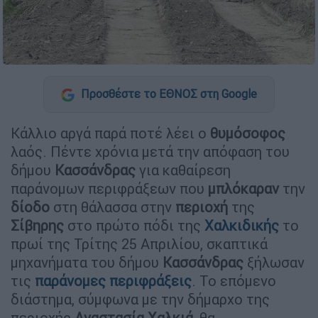
Προσθέστε το ΕΘΝΟΣ στη Google
Κάλλιο αργά παρά ποτέ λέει ο
θυμόσοφος
λαός. Πέντε χρόνια μετά την απόφαση του
δήμου
Κασσάνδρας
για καθαίρεση
παράνομων περιφράξεων που
μπλόκαραν
την
δίοδο
στη θάλασσα στην
περιοχή
της
Σίβηρης
στο πρώτο πόδι της
Χαλκιδικής
το
πρωί της Τρίτης 25 Απριλίου, σκαπτικά
μηχανήματα του δήμου
Κασσάνδρας
ξήλωσαν
τις
παράνομες περιφράξεις
. Το επόμενο
διάστημα, σύμφωνα με την δήμαρχο της
περιοχής
Αναστασία
Χαλκιά,
θα