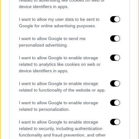
φτάσουν στη θάλασσα. Συνεχίζουμε με γοργό
device identifiers in apps.
και σταθερό βηματισμό τις δράσεις
I want to allow my user data to be sent to
ανάπλασης και εξωραϊσμού των οικισμών
Google for online advertising purposes.
του Δήμου μας, για να προσφέρουμε
ασφάλεια και αισθητική αναβάθμιση σε
I want to allow Google to send me
κατοίκους και επισκέπτες. Ο παραλιακός
personalized advertising.
οικισμός της
Σίβηρης
είναι ένα διαμάντι για
I want to allow Google to enable storage
τον Δήμο Κασσάνδρας που οφείλουμε να
related to analytics like cookies on web or
προστατεύουμε και να φροντίζουμε».
device identifiers in apps.
Όλο το προηγούμενο διάστημα ο δήμος
I want to allow Google to enable storage
Κασσάνδρας είχε δεχτεί επανειλημμένες
related to functionality of the website or app.
οχλήσεις γονέων με παιδιά ΑΜΕΑ οι οποίοι
I want to allow Google to enable storage
παραπονιόντουσαν για την κατάσταση και
related to personalization.
ζητούσαν από τις αρχές να παρέμβουν.
I want to allow Google to enable storage
«Η πανδημία, τα τελευταία δύο χρόνια μας
related to security, including authentication
καθυστέρησε πάρα πολλοί για να
functionality and fraud prevention, and other