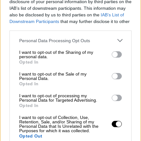
disclosure of your personal information by third parties on the
πολιτικών αρχηγών - Τι ζητούν οι 6
IAB’s list of downstream participants. This information may
δημοσιογράφοι από τα κόμματα
also be disclosed by us to third parties on the
IAB’s List of
Downstream Participants
that may further disclose it to other
third parties.
Please note that this website/app uses one or more Google
Personal Data Processing Opt Outs
Πώς έγινε το τροχαίο
services and may gather and store information including but
not limited to your visit or usage behaviour. You may click to
I want to opt-out of the Sharing of my
Το τροχαίο σημειώθηκε
μεταξύ λεωφορείου
personal data.
grant or deny consent to Google and its third-party tags to
Opted In
των ΚΤΕΛ και του λεωφορείου που
use your data for below specified purposes in below Google
μετέφερε μαθητές
από το
Χαλάνδρι
στην
consent section.
I want to opt-out of the Sale of my
Personal Data.
Αίγινα, για σχολική εκδρομή.
Opted In
Τα παιδιά
είχαν αποβιβαστεί
από το
I want to opt-out of processing my
Personal Data for Targeted Advertising.
λεωφορείο, όταν «
λύθηκε
»
το χειρόφρενο
Opted In
από το όχημα των ΚΤΕΛ -που είχε μεταφέρει
I want to opt-out of Collection, Use,
προσκυνητές στο μοναστήρι- και
Retention, Sale, and/or Sharing of my
συγκρούστηκαν τα δύο οχήματα.
Personal Data that Is Unrelated with the
Purposes for which it was collected.
Opted Out
Οι τρεις ανήλικες εγκλωβίστηκαν ανάμεσα