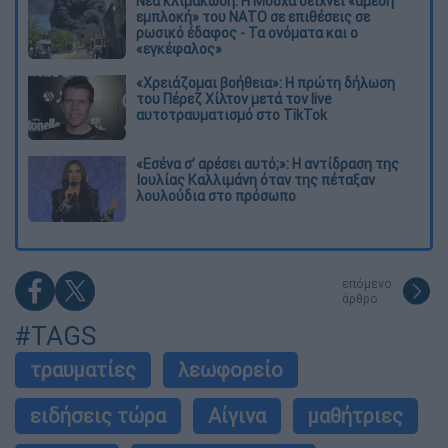
Νέα κλιμάκωση: Η Μόσχα δείχνει «άμεση
εμπλοκή» του ΝΑΤΟ σε επιθέσεις σε
ρωσικό έδαφος - Τα ονόματα και ο
«εγκέφαλος»
«Χρειάζομαι βοήθεια»: Η πρώτη δήλωση
του Πέρεζ Χίλτον μετά τον live
αυτοτραυματισμό στο TikTok
«Εσένα σ’ αρέσει αυτό;»: Η αντίδραση της
Ιουλίας Καλλιμάνη όταν της πέταξαν
λουλούδια στο πρόσωπο
επόμενο
άρθρο
#TAGS
τραυματίες
λεωφορείο
ειδήσεις τώρα
Αίγινα
μαθήτριες