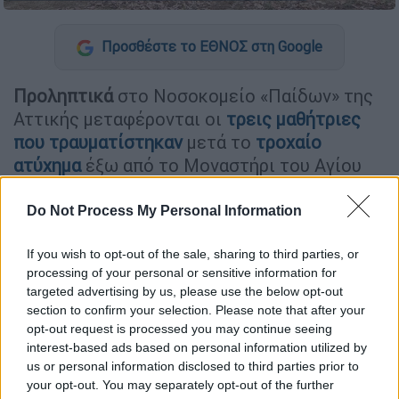
Προσθέστε το ΕΘΝΟΣ στη Google
Προληπτικά
στο Νοσοκομείο «Παίδων» της
Αττικής μεταφέρονται οι
τρεις μαθήτριες
που τραυματίστηκαν
μετά το
τροχαίο
ατύχημα
έξω από το Μοναστήρι του Αγίου
Νεκταρίου στην
Αίγινα
.
Do Not Process My Personal Information
Τα τρία κορίτσια, ηλικίας
14 ετών
, έχουν
τραυματιστεί ελαφρά, με το ένα εξ αυτών να
If you wish to opt-out of the sale, sharing to third parties, or
αναφέρει πως έχει πόνους στον θώρακα.
processing of your personal or sensitive information for
targeted advertising by us, please use the below opt-out
section to confirm your selection. Please note that after your
ΔΙΑΒΑΣΤΕ ΕΠΙΣΗΣ
opt-out request is processed you may continue seeing
interest-based ads based on personal information utilized by
Πολιτική
|
04.05.2023 14:00
us or personal information disclosed to third parties prior to
Στην τελική ευθεία για το debate των
your opt-out. You may separately opt-out of the further