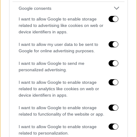
στα δύο οχήματα -με αποτέλεσμα τον
Google consents
τραυματισμό τους.
I want to allow Google to enable storage
related to advertising like cookies on web or
Συνελήφθη ο οδηγός
device identifiers in apps.
Ο 40χρονος
οδηγός των ΚΤΕΛ συνελήφθη
I want to allow my user data to be sent to
από τις Αρχές και αναμένεται να δώσει
Google for online advertising purposes.
κατάθεση, ενώ θα
καταθέσει
και ο οδηγός
I want to allow Google to send me
του σχολικού λεωφορείου.
personalized advertising.
Η υπόθεση
διερευνάται
από την αστυνομία.
I want to allow Google to enable storage
related to analytics like cookies on web or
ΟΛΕΣ ΟΙ ΕΙΔΗΣΕΙΣ
device identifiers in apps.
Πειθαρχική έρευνα μετά την καταγγελία
I want to allow Google to enable storage
του 17χρονου για βιασμούς και
related to functionality of the website or app.
ξυλοδαρμούς στη φυλακή
Νέες διαστάσεις στην επίθεση με
I want to allow Google to enable storage
related to personalization.
drones στο Κρεμλίνο - Η Ρωσία