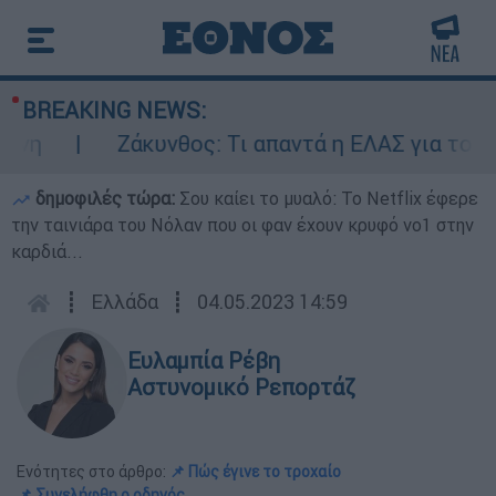
BREAKING NEWS:
η
Ζάκυνθος: Τι απαντά η ΕΛΑΣ για τους 8 
δημοφιλές τώρα:
Σου καίει το μυαλό: Το Netflix έφερε
την ταινιάρα του Νόλαν που οι φαν έχουν κρυφό νο1 στην
καρδιά...
┋
Ελλάδα
┋
04.05.2023 14:59
Ευλαμπία Ρέβη
Αστυνομικό Ρεπορτάζ
Ενότητες στο άρθρο:
📌 Πώς έγινε το τροχαίο
📌 Συνελήφθη ο οδηγός