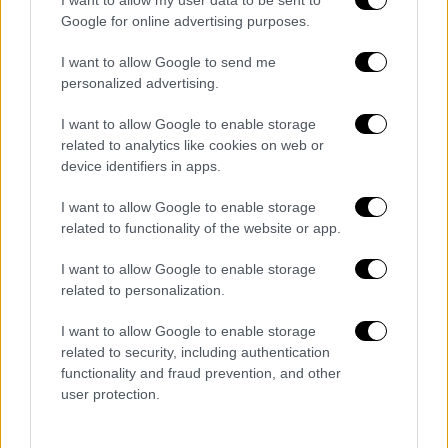
υποβαλλόταν σε αυτόν τον βασανισμό και
Google for online advertising purposes.
επιτρέπουν τον βιασμό του.
I want to allow Google to send me
Το χρονικό
personalized advertising.
Ο 17χρονος μπήκε στο κατάστημα της
I want to allow Google to enable storage
Κασσαβέτειας από τον Σεπτέμβριο του 2022
related to analytics like cookies on web or
device identifiers in apps.
και
απελύθη με βούλευμα
του Συμβουλίου
Ηρακλείου Πλημμελειοδικών στις 19
I want to allow Google to enable storage
Μαρτίου, οπότε και
άμεσα έκανε την
related to functionality of the website or app.
καταγγελία
τόσο στη μητέρα όσο και στην
I want to allow Google to enable storage
Υποδιεύθυνση Ασφαλείας Ηρακλείου.
related to personalization.
Σύμφωνα με τις καταγγελίες του 17χρονου,
I want to allow Google to enable storage
από το πρώτο λεπτό που μπήκε άρχισαν οι
related to security, including authentication
κακοποιητικές συμπεριφορές εις βάρος του.
functionality and fraud prevention, and other
Τον
ξυλοκόπησαν
άγρια, του έπαιρναν τα
user protection.
χρήματά
του. Όταν το παιδί υπέστη έναν