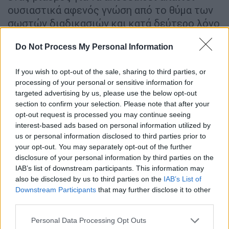
ουσιαστικά αφενός γνώση από το θύμα των
σωστών διαδικασιών και κατά δεύτερο λόγο
τήρηση από τους ανθρώπους οι οποίοι
Do Not Process My Personal Information
συμμετέχουν σε αυτή τη διαδικασία των
πρωτοκόλλων, των κατευθυντήριων
If you wish to opt-out of the sale, sharing to third parties, or
οδηγιών και των ενδεδειγμένων κινήσεων
processing of your personal or sensitive information for
έτσι ώστε πράγματι να γίνουν τα πάντα
targeted advertising by us, please use the below opt-out
σωστά. Στην περίπτωση του 17χρονου δεν
section to confirm your selection. Please note that after your
υπήρξε
καμία διαδικασία απόδειξης
του τι
opt-out request is processed you may continue seeing
interest-based ads based on personal information utilized by
συνέβη μέχρι την αποφυλάκισή του.
us or personal information disclosed to third parties prior to
your opt-out. You may separately opt-out of the further
Αναμένεται η διενέργεια
disclosure of your personal information by third parties on the
κατεπείγουσας προκαταρκτικής
IAB’s list of downstream participants. This information may
εξέτασης
also be disclosed by us to third parties on the
IAB’s List of
Downstream Participants
that may further disclose it to other
Όπως είναι γνωστό έχει παραγγελθεί από
third parties.
την Εισαγγελία του Βόλου η
διενέργεια
Please note that this website/app uses one or more Google
Personal Data Processing Opt Outs
κατεπείγουσας προκαταρκτικής εξέτασης
services and may gather and store information including but