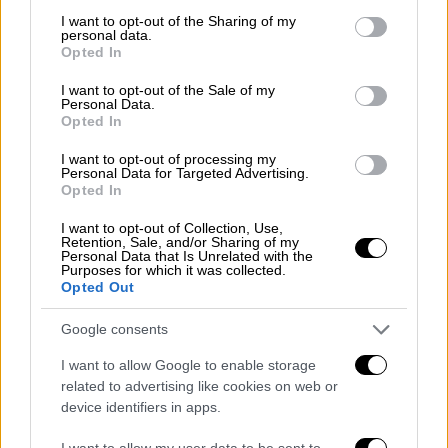
not limited to your visit or usage behaviour. You may click to
I want to opt-out of the Sharing of my
για τα αδικήματα του βιασμού κατ’
personal data.
grant or deny consent to Google and its third-party tags to
εξακολούθηση και της κακοποίησης
Opted In
use your data for below specified purposes in below Google
κατ’εξακολούθηση και κατά συρροή σε βάρος
consent section.
I want to opt-out of the Sale of my
του 17χρονου από την Κρήτη, ο οποίος
Personal Data.
Opted In
κατήγγειλε τα όσα έζησε
στις φυλακές
Κασσαβέτειας. Αυτό που αποκαλύφθηκε από
I want to opt-out of processing my
Personal Data for Targeted Advertising.
τις πρώτες έρευνες είναι ότι τα παιδιά
Opted In
ζούσαν ανά 12 στους θαλάμους
και τα
I want to opt-out of Collection, Use,
ερωτήματα που δημιουργούνται αφορούν το
Retention, Sale, and/or Sharing of my
πώς δρούσε η «συμμορία των 5» που
Personal Data that Is Unrelated with the
Purposes for which it was collected.
καταγγέλλεται ότι βίαζε τον 17χρονο κατ'
Opted Out
εξακολούθηση.
Google consents
Εξετάζονται όλοι όσοι συγκατοικούσαν
στον
I want to allow Google to enable storage
θάλαμο με τον 17χρονο και καλούνται να
related to advertising like cookies on web or
απαντήσουν στο ερώτημα, για ποιον λόγο
device identifiers in apps.
δεν αντιδρούσαν όταν ένας συγκρατούμενος
I want to allow my user data to be sent to