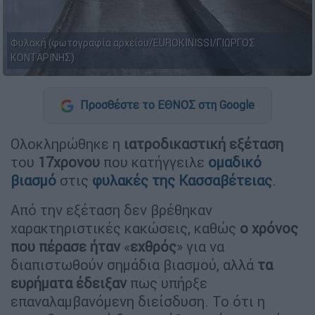
Φυλακή (φωτογραφία αρχείου/EUROKINISSI/ΓΙΩΡΓΟΣ
ΚΟΝΤΑΡΙΝΗΣ)
Προσθέστε το ΕΘΝΟΣ στη Google
Ολοκληρώθηκε η
ιατροδικαστική εξέταση
του
17χρονου
που κατήγγειλε
ομαδικό
βιασμό
στις
φυλακές της Κασσαβέτειας
.
Από την εξέταση δεν βρέθηκαν
χαρακτηριστικές κακώσεις, καθώς
ο χρόνος
που πέρασε ήταν
«
εχθρός
» για να
διαπιστωθούν σημάδια βιασμού, αλλά
τα
ευρήματα έδειξαν
πως υπήρξε
επαναλαμβανόμενη διείσδυση. Το ότι η