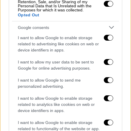
βρίσκεται υπό φαρμακευτική αγωγή, ενώ και
Retention, Sale, and/or Sharing of my
Personal Data that Is Unrelated with the
ο 37χρονος πατέρας βρίσκεται σε πολύ
Purposes for which it was collected.
άσχημη ψυχολογική κατάσταση και
Opted Out
νοσηλεύεται φρουρούμενος.
Google consents
Επίσης, σύμφωνα με το ίδιο ρεπορτάζ,
I want to allow Google to enable storage
κάποια στιγμή την Τρίτη (9/5) σημειώθηκε
related to advertising like cookies on web or
ένταση
μεταξύ των δύο οικογενειών, με
device identifiers in apps.
συγγενείς της 27χρονης μητέρας να
I want to allow my user data to be sent to
απειλούν να μπουν στο νοσοκομείο για να
Google for online advertising purposes.
λιντσάρουν
τον 37χρονο πατέρα.
I want to allow Google to send me
Την ίδια στιγμή, η
μητέρα
συνεχίζει να είναι
personalized advertising.
σε
κατάσταση σοκ
, ζητάει διαρκώς το μωρό
I want to allow Google to enable storage
της και οι γιατροί προκειμένου να
related to analytics like cookies on web or
παραμείνει ήρεμη της χορηγούν την
device identifiers in apps.
κατάλληλη
φαρμακευτική αγωγή
.
I want to allow Google to enable storage
Πολλές ώρες στο όχημα το μωρό - Τι
related to functionality of the website or app.