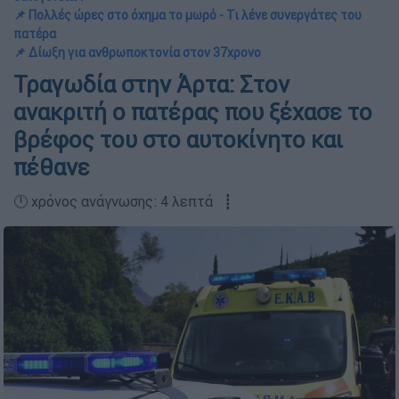
📌 Πολλές ώρες στο όχημα το μωρό - Τι λένε συνεργάτες του
πατέρα
📌 Δίωξη για ανθρωποκτονία στον 37χρονο
Τραγωδία στην Άρτα: Στον
ανακριτή ο πατέρας που ξέχασε το
βρέφος του στο αυτοκίνητο και
πέθανε
🕛 χρόνος ανάγνωσης: 4 λεπτά ┋