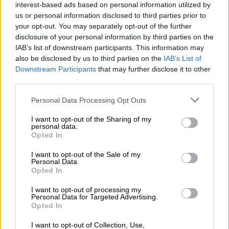
Νοσοκομείο της Άρτας, όπου οι γιατροί δεν
interest-based ads based on personal information utilized by
κατάφεραν να το επαναφέρουν στη ζωή και
us or personal information disclosed to third parties prior to
your opt-out. You may separately opt-out of the further
διαπιστώθηκε ο θάνατός του.
disclosure of your personal information by third parties on the
IAB’s list of downstream participants. This information may
Σε άσχημη κατάσταση οι γονείς -
also be disclosed by us to third parties on the
IAB’s List of
Ένταση μεταξύ των οικογενειών
Downstream Participants
that may further disclose it to other
third parties.
Please note that this website/app uses one or more Google
Personal Data Processing Opt Outs
services and may gather and store information including but
not limited to your visit or usage behaviour. You may click to
I want to opt-out of the Sharing of my
personal data.
grant or deny consent to Google and its third-party tags to
Opted In
use your data for below specified purposes in below Google
video
consent section.
I want to opt-out of the Sale of my
Personal Data.
Opted In
I want to opt-out of processing my
Personal Data for Targeted Advertising.
Opted In
Οι δύο
γονείς
κατέρρευσαν
, με τη μητέρα να
I want to opt-out of Collection, Use,