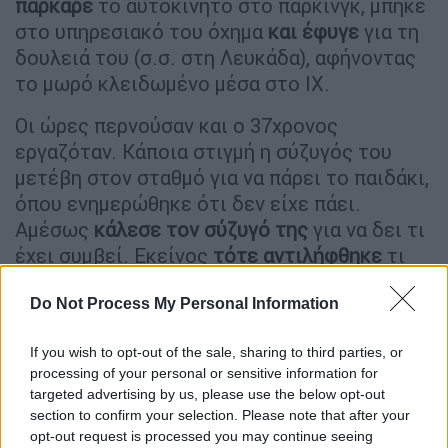
πάρκαρε
το αυτοκίνητο στο πάρκινγκ, μπήκε
στο υπηρεσιακό του όχημα
και έφυγε
για τη
δουλειά του (σ.σ. στη Λευκάδα), αφήνοντας
το μωρό κλειδωμένο μέσα στο ΙΧ.
Οι ώρες περνούσαν και ο 37χρονος
εργαζόταν. Κάποια στιγμή η σύζυγός του
μετέβη στον σταθμό για να πάρει το παιδάκι,
όπου ενημερώθηκε ότι δεν είχε πάει.
Αμέσως
κάλεσε τον σύζυγό της
για να δει τι
έχει συμβεί. Εκείνος
τότε αντιλήφθηκε
τι
είχε γίνει και μετέβησαν άμεσα στο
πάρκινγκ, όπου
βρήκαν το μωράκι αναίσθητο
,
Do Not Process My Personal Information
σύμφωνα με το ρεπορτάζ του Τάσου
If you wish to opt-out of the sale, sharing to third parties, or
Γιαπρακά για το OPEN.
processing of your personal or sensitive information for
targeted advertising by us, please use the below opt-out
Σύμφωνα με πληροφορίες, το κοριτσάκι είχε
section to confirm your selection. Please note that after your
αφρούς
στο στόμα. Άμεσα μεταφέρθηκε στο
opt-out request is processed you may continue seeing