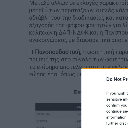
Μεταξύ άλλων οι εκλογές χαρακτηρ
μεταξύ των παρατάξεων, διπλές κάλπε
αδιάβλητου της διαδικασίας και κατ
εξαγοράς της ψήφου φοιτητών για λί
κάλπεων η ΔΑΠ-ΝΔΦΚ και η Πανσπου
ανακοινώσεις, με διαφορετικά αποτ
Η
Πανσπουδαστική
, η φοιτητική παρ
πρωτιά της στο σύνολο των φοιτητι
τα επίσημα αποτελέσματα των εκλογ
χώρας έτσι όπως υπογράφονται από 
Do Not Pr
If you wish 
sensitive in
confirm you
continue se
information 
further disc