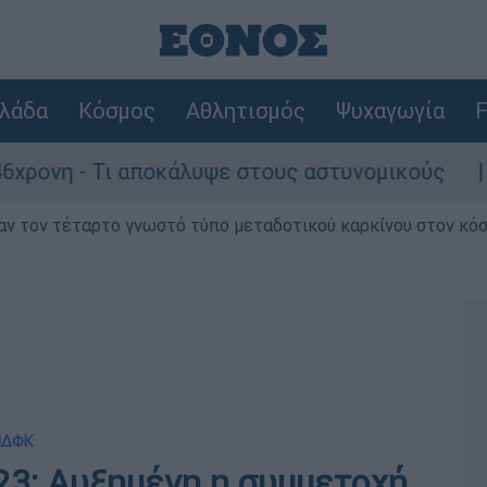
λάδα
Κόσμος
Αθλητισμός
Ψυχαγωγία
F
αποκάλυψε στους αστυνομικούς
Θανατηφόρο
ν τον τέταρτο γνωστό τύπο μεταδοτικού καρκίνου στον κό
-ΝΔΦΚ
23: Αυξημένη η συμμετοχή