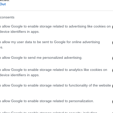
Out
ΑΠ-ΝΔΦΚ βρίσκεται πολύ κοντά στην 36η
με τα μέχρι στιγμής στοιχεία η παράταξή μας
consents
6% της Πανσπουδαστικής και 4.15% της
o allow Google to enable storage related to advertising like cookies on
ΖΑ, κινείται πολύ χαμηλά, σε ποσοστό που
evice identifiers in apps.
o allow my user data to be sent to Google for online advertising
στην πρακτική των νοθειών και της
s.
to allow Google to send me personalized advertising.
o allow Google to enable storage related to analytics like cookies on
πουδαστική έχει αλλάξει τον αριθμό των
evice identifiers in apps.
αστείο, αν δεν ήταν προσβολή προς τη
οιτητών.
o allow Google to enable storage related to functionality of the website
νωρίζει την κάλπη – φάντασμα που έστησε
o allow Google to enable storage related to personalization.
 Διεθνές Πανεπιστήμιο Ελλάδος στη
ησε κανείς. Γιατί το έκανε; Γιατί έβλεπε
o allow Google to enable storage related to security, including