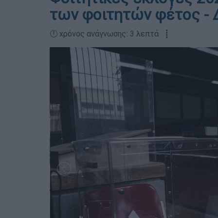
των φοιτητών φέτος - 
🕛 χρόνος ανάγνωσης: 3 λεπτά ┋