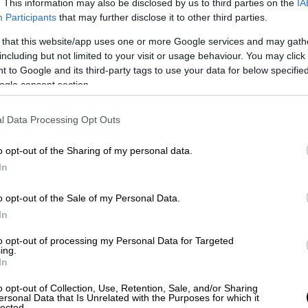
. This information may also be disclosed by us to third parties on the
IA
Participants
that may further disclose it to other third parties.
 that this website/app uses one or more Google services and may gath
including but not limited to your visit or usage behaviour. You may click 
 to Google and its third-party tags to use your data for below specifi
ogle consent section.
l Data Processing Opt Outs
o opt-out of the Sharing of my personal data.
In
ΑΠ-ΝΔΦΚ
o opt-out of the Sale of my Personal Data.
In
ΔΑΠ-ΝΔΦΚ
δεν αναγνωρίζει τα
ταξη του ΚΚΕ, και με ανακοίνωσή της
to opt-out of processing my Personal Data for Targeted
ing.
ρωτιά της ΠΣΚ στη νοθεία, μιλώντας για
In
o opt-out of Collection, Use, Retention, Sale, and/or Sharing
ersonal Data that Is Unrelated with the Purposes for which it
lected.