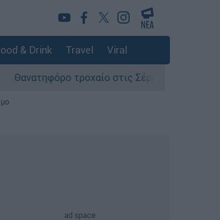
ood & Drink
Travel
Viral
 τροχαίο στις Σέρρες: «Απόσπαση προσοχής το
σμο