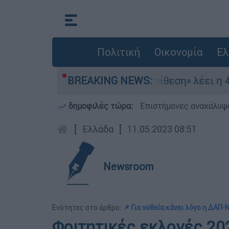
Πολιτική
Οικονομία
Ελ
μία σχέση με την επίθεση» λέει η 46χρονη - Τι 
BREAKING NEWS:
δημοφιλές τώρα:
Επιστήμονες ανακάλυψα
┋
Ελλάδα
┋
11.05.2023 08:51
Newsroom
Ενότητες στο άρθρο:
📌 Για νοθεία κάνει λόγο η ΔΑΠ
Φοιτητικές εκλογές 20