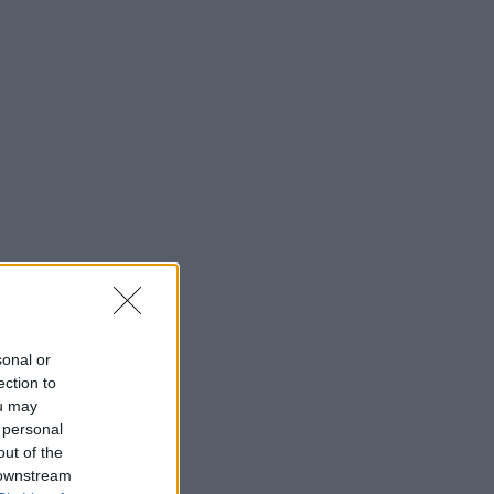
sonal or
ection to
ou may
 personal
out of the
 downstream