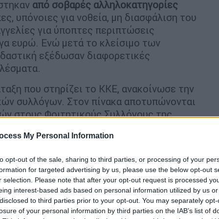
ίστηκαν
από σοβαρές αλληλοκατηγορίες
ς, υπόνοιες για νοθεία, μη διασφάλιση του
αγγελίες για ύποπτες περιπτώσεις
γα ευρώ. Ενώ μετά το κλείσιμο των
δαστική εξέδωσαν διαφορετικές
ελέσματα.
άταξη που στηρίζει το ΚΚΕ, ανακοίνωσε την
κών συλλόγων. Στον πίνακα αποτυπώνονται
ών στους Φοιτητικούς Συλλόγους της
τις εφορευτικές επιτροπές.
ocess My Personal Information
to opt-out of the sale, sharing to third parties, or processing of your per
formation for targeted advertising by us, please use the below opt-out s
r selection. Please note that after your opt-out request is processed y
eing interest-based ads based on personal information utilized by us or
disclosed to third parties prior to your opt-out. You may separately opt-
losure of your personal information by third parties on the IAB’s list of