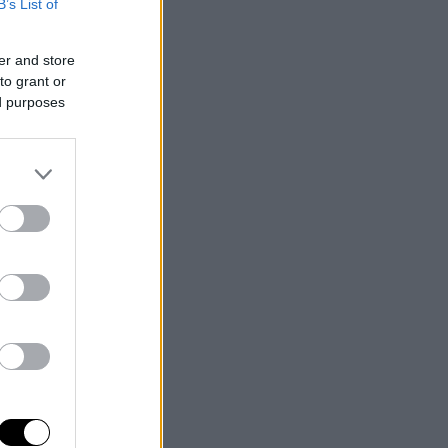
B’s List of
er and store
to grant or
ed purposes