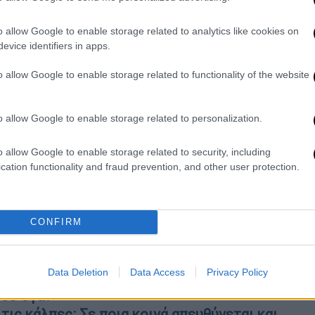
o allow Google to enable storage related to analytics like cookies on
evice identifiers in apps.
o allow Google to enable storage related to functionality of the website
o allow Google to enable storage related to personalization.
νών - Κορίνθου, στο ρεύμα εξόδου, αλλά και
o allow Google to enable storage related to security, including
cation functionality and fraud prevention, and other user protection.
στο ρεύμα εξόδου.
νηση στο ρεύμα προς Αεροδρόμιο, από τον
όμβο Ηρακλείου.
CONFIRM
Data Deletion
Data Access
Privacy Policy
 Ερντογάν διεκδικεί την τρίτη του θητεία -
του Ογάν
τις κάλπες: Σε ποια κοινά απευθύνεται και