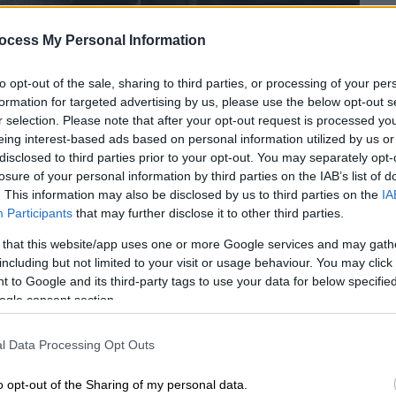
ocess My Personal Information
to opt-out of the sale, sharing to third parties, or processing of your per
formation for targeted advertising by us, please use the below opt-out s
r selection. Please note that after your opt-out request is processed y
eing interest-based ads based on personal information utilized by us or
disclosed to third parties prior to your opt-out. You may separately opt-
 το ΕΘΝΟΣ στη Google
losure of your personal information by third parties on the IAB’s list of
. This information may also be disclosed by us to third parties on the
IA
Participants
that may further disclose it to other third parties.
δηγοί στη
Λεωφόρο Κηφισίας
στο ύψος του
ν υπόγεια διάβαση, λόγω
τροχαίο
υ με
 that this website/app uses one or more Google services and may gath
including but not limited to your visit or usage behaviour. You may click 
 to Google and its third-party tags to use your data for below specifi
την Τροχαία
τα οχήματα έχουν
ogle consent section.
 ρεύμα ανόδου είναι άκρως αυξημένη.
l Data Processing Opt Outs
o opt-out of the Sharing of my personal data.