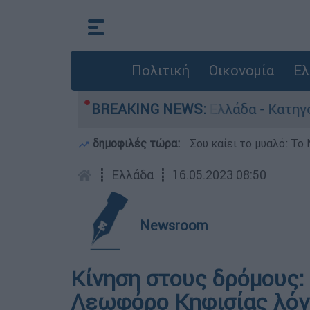
Πολιτική
Οικονομία
Ελ
ια ανθρωποκτονίες στην Ελλάδα - Κατηγορείται 
BREAKING NEWS:
δημοφιλές τώρα:
Σου καίει το μυαλό: Το 
┋
Ελλάδα
┋
16.05.2023 08:50
Newsroom
Κίνηση στους δρόμους:
Λεωφόρο Κηφισίας λόγ