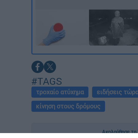
#TAGS
τροχαίο ατύχημα
ειδήσεις τώρ
κίνηση στους δρόμους
Ακολούθησε το 