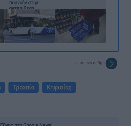
περνούν στην
αντεπίθεση
επόμενο άρθρο
α
Τροχαία
Κηφισίας
Έθνος στο Google News!