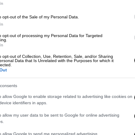
In
λλό: Αυτοκίνητο έπεσε σε χαράδρα 25
o opt-out of the Sale of my Personal Data.
ύματα δύο ανήλικα παιδιά
In
to opt-out of processing my Personal Data for Targeted
ing.
In
o opt-out of Collection, Use, Retention, Sale, and/or Sharing
ersonal Data that Is Unrelated with the Purposes for which it
lected.
Out
consents
o allow Google to enable storage related to advertising like cookies on
evice identifiers in apps.
o allow my user data to be sent to Google for online advertising
s.
to allow Google to send me personalized advertising.