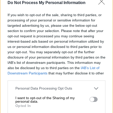
ΛΙΜΕΝΙΚΟ/EUROKINISSI/ ΒΑΣΙΛΗΣ ΠΑΠΑΔΟΠΟΥΛΟΣ
Do Not Process My Personal Information
If you wish to opt-out of the sale, sharing to third parties, or
Προσθέστε το ΕΘΝΟΣ στη Google
processing of your personal or sensitive information for
targeted advertising by us, please use the below opt-out
Δύο αλλοδαποί ηλικίας
72 και 77 ετών
section to confirm your selection. Please note that after your
opt-out request is processed you may continue seeing
συνελήφθησαν
τη Δευτέρα από στελέχη της
interest-based ads based on personal information utilized by
Λιμενικής Αρχής Πορτοχελίου
για
ασέλγεια
us or personal information disclosed to third parties prior to
σε ανήλικο
.
your opt-out. You may separately opt-out of the further
disclosure of your personal information by third parties on the
Σύμφωνα με το Λιμενικό, κατηγορούνται για
IAB’s list of downstream participants. This information may
παράβαση του άρθρου 47 του Π.Κ. περί
also be disclosed by us to third parties on the
IAB’s List of
Downstream Participants
that may further disclose it to other
«συνέργειας κατάχρησης ανίκανου προς
third parties.
αντίσταση σε γενετήσια πράξη», καθώς και
του άρθρου 338 παρ. 1 του Π.Κ., περί
Please note that this website/app uses one or more Google
Personal Data Processing Opt Outs
services and may gather and store information including but
«
κατάχρησης ανίκανου προς αντίσταση σε
not limited to your visit or usage behaviour. You may click to
I want to opt-out of the Sharing of my
γενετήσια πράξη
».
personal data.
grant or deny consent to Google and its third-party tags to
Opted In
use your data for below specified purposes in below Google
Οι δυο ηλικιωμένοι συνελήφθησαν κατόπιν