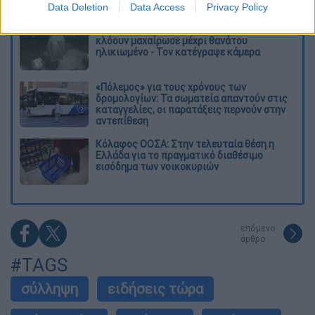
Data Deletion
Data Access
Privacy Policy
Σαν το τρομακτικό It: 15χρονο ντυμένος
κλόουν μαχαίρωσε μέχρι θανάτου
ηλικιωμένο - Τον κατέγραψε κάμερα
«Πόλεμος» για τους χρόνους των
δρομολογίων: Τα σωματεία απαντούν στις
καταγγελίες, οι παρατάξεις περνούν στην
αντεπίθεση
Κόλαφος ΟΟΣΑ: Στην τελευταία θέση η
Ελλάδα για το πραγματικό διαθέσιμο
εισόδημα των νοικοκυριών
επόμενο
άρθρο
#TAGS
σύλληψη
ειδήσεις τώρα