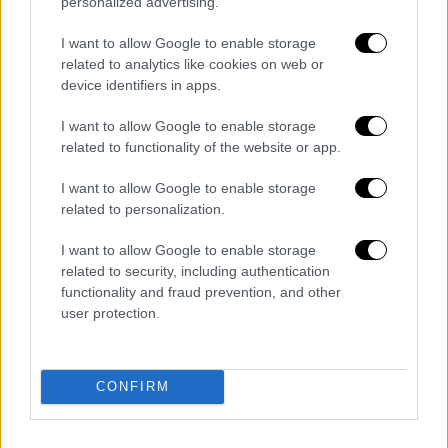
personalized advertising.
βήμα από την Αποστασία και οι
Συνταγματάρχες στην Κερκόπορτα
I want to allow Google to enable storage
Θρήνος στα Σφακιά: «Όλα έγιναν σε
related to analytics like cookies on web or
device identifiers in apps.
πέντε λεπτά» - Τι είπε ο θείος του
25χρονου που πέθανε από
I want to allow Google to enable storage
ηλεκτροπληξία
related to functionality of the website or app.
Ιστορική απόφαση στην Κύπρο: 41
I want to allow Google to enable storage
χρόνια μετά ένοχος ο πρώην
related to personalization.
Μητροπολίτης Κιτίου Χρυσόστομος για
άσεμνη επίθεση σε 16χρονη
I want to allow Google to enable storage
Δώρο στην ανάπτυξη από την βουτιά
related to security, including authentication
functionality and fraud prevention, and other
του φυσικού αερίου - Ερχονται τα
user protection.
δύσκολα από το 2024
Διαβάστε ακόμη
CONFIRM
Δημιούργησαν με AI νέους ιούς μέσα σε
λίγες ώρες - Γιατί προβληματίζονται οι
επιστήμονες