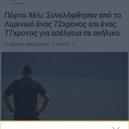
Πόρτο Χέλι: Συνελήφθησαν από το
Λιμενικό ένας 72χρονος και ένας
77χρονος για ασέλγεια σε ανήλικο
🕛 χρόνος ανάγνωσης: 1 λεπτό ┋