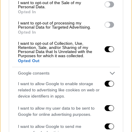
consent section.
I want to opt-out of the Sale of my
καταγγελίας
από
οικείο πρόσωπο του
Personal Data.
Opted In
ανηλίκου
, για πράξεις που έγιναν σε χώρο
της μαρίνας Πορτοχελίου, ενώ οι
I want to opt-out of processing my
Personal Data for Targeted Advertising.
συλληφθέντες πρόκειται να οδηγηθούν
Opted In
ενώπιον της Εισαγγελικής Αρχής Ναυπλίου.
I want to opt-out of Collection, Use,
Retention, Sale, and/or Sharing of my
Προανάκριση διενεργείται από το Α΄
Personal Data that Is Unrelated with the
Purposes for which it was collected.
Λιμενικό Τμήμα Πορτοχελίου του
Opted Out
Λιμεναρχείου Ναυπλίου.
Google consents
ΟΛΕΣ ΟΙ ΕΙΔΗΣΕΙΣ
I want to allow Google to enable storage
Εκλογές στην Αλβανία: Τα σενάρια μετά
related to advertising like cookies on web or
τη νίκη Μπελέρη στη Χειμάρρα - Η
device identifiers in apps.
πρώτη αντίδραση Ράμα και τα...
I want to allow my user data to be sent to
υπονοούμενα για ελληνική ανάμειξη
Google for online advertising purposes.
Εκλογές στην Ελλάδα: Δυο γάμοι τρεις
I want to allow Google to send me
κηδείες και η χώρα στην εντατική – Ένα