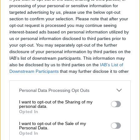
processing of your personal or sensitive information for
Προσθέστε το ΕΘΝΟΣ στη Google
targeted advertising by us, please use the below opt-out
section to confirm your selection. Please note that after your
Τον
βιασμό
της από έναν
42χρονο
υπήκοο
opt-out request is processed you may continue seeing
Πακιστάν κατήγγειλε στο Τμήμα Ασφαλείας
interest-based ads based on personal information utilized by
us or personal information disclosed to third parties prior to
του
Αγίου Παντελεήμονα
μια 17χρονη το
your opt-out. You may separately opt-out of the further
βράδυ της Τετάρτης.
disclosure of your personal information by third parties on the
IAB’s list of downstream participants. This information may
Σύμφωνα με την καταγγελία ο δράστης με
also be disclosed by us to third parties on the
IAB’s List of
τον οποίο διατηρούσε φιλικές σχέσεις την
Downstream Participants
that may further disclose it to other
ώρα που ήταν στο σπίτι του, την περιόρισε
third parties.
στο
υπνοδωμάτιο
και με την
απειλή
Please note that this website/app uses one or more Google
Personal Data Processing Opt Outs
μαχαιριού
την
ανάγκασε
να
γδυθεί
.
services and may gather and store information including but
not limited to your visit or usage behaviour. You may click to
I want to opt-out of the Sharing of my
Στη συνέχεια την
βίασε
και
τράβηξε
personal data.
grant or deny consent to Google and its third-party tags to
Opted In
φωτογραφίες
με το
κινητό του τηλέφωνο
. Ο
use your data for below specified purposes in below Google
consent section.
δράστης συνελήφθη, ενώ στο κινητό του
I want to opt-out of the Sale of my
Personal Data.
βρέθηκαν και οι επίμαχες φωτογραφίες.
Opted In