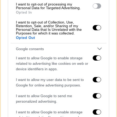
Κατηγορείται για βιασμό και παραβίαση
I want to opt-out of processing my
Personal Data for Targeted Advertising.
προσωπικών δεδομένων και για το θύμα έχει
Opted In
παραγγελθεί ιατροδικαστή εξέταση.
I want to opt-out of Collection, Use,
Retention, Sale, and/or Sharing of my
ΟΛΕΣ ΟΙ ΕΙΔΗΣΕΙΣ
Personal Data that Is Unrelated with the
Purposes for which it was collected.
Opted Out
Τσίπρας σε ethnos.gr: Αν πάνε στην
κάλπη οι νέοι και οι αναποφάσιστοι, ο
Google consents
ΣΥΡΙΖΑ θα κερδίσει
I want to allow Google to enable storage
Η «γαλάζια» μάχη της Θεσσαλονίκης -
related to advertising like cookies on web or
Γιατί ο Μητσοτάκης εστιάζει στη
device identifiers in apps.
Βόρεια Ελλάδα
Από «κόσκινο» περνούν τα νοσοκομεία
I want to allow my user data to be sent to
Google for online advertising purposes.
μετά τις κάλπες - Ποια τα σχέδια των
κομμάτων για την αξιολόγηση και πώς
I want to allow Google to send me
θα την κάνουν
personalized advertising.
Με ποιους κανόνες θα δημοπρατηθούν
I want to allow Google to enable storage
αστικές γραμμές λεωφορείων και σε