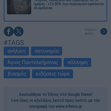
Τουρνάς: Πάνω από 400 πυρκαγιές σε 10
ημέρες - «Το 90% των πυρκαγιών οφείλεται
σε αμέλεια»
επόμενο
άρθρο
#TAGS
ανήλικη
αστυνομία
Άγιος Παντελεήμονας
σύλληψη
βιασμός
ειδήσεις τώρα
Ακολούθησε το Έθνος στο Google News!
Live όλες οι εξελίξεις λεπτό προς λεπτό, με την
υπογραφή του www.ethnos.gr