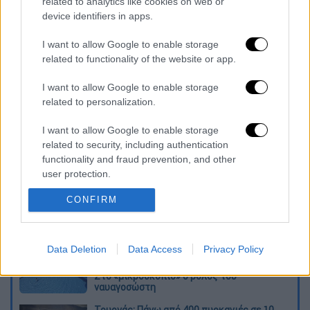
related to analytics like cookies on web or
ποιες περιοχές: Τι ισχύει με τα
device identifiers in apps.
πρόστιμα
ΑΑΔΕ: Ερχεται φοροσαφάρι σε νησιά
I want to allow Google to enable storage
related to functionality of the website or app.
και... hot προορισμούς - Ποιοι είναι στο
στόχαστρο
I want to allow Google to enable storage
related to personalization.
Διαβάστε ακόμη
I want to allow Google to enable storage
O στρατηγός ήταν σχιζοφρενής, εμμονικός,
related to security, including authentication
πλησίαζε τα 75 όταν τον αντάμωσε η δόξα –
functionality and fraud prevention, and other
Εκείνος που άλλαξε την πορεία της
Ιστορίας!
user protection.
Ελισάβετ Κωνσταντινίδου στο ethnos.gr:
CONFIRM
«Κάθε πόλεμος είναι ένας εμφύλιος, όλοι
είμαστε αδέλφια»
Data Deletion
Data Access
Privacy Policy
Στον εισαγγελέα ο ιδιοκτήτης του beach
bar για τον θάνατο του 4χρονου στην Πάρο -
Στο «μικροσκόπιο» ο ρόλος του
ναυαγοσώστη