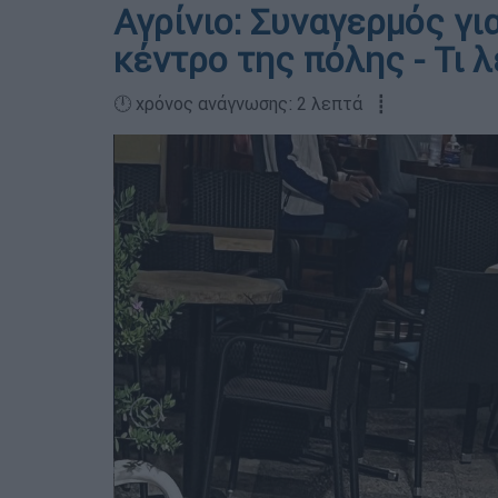
Αγρίνιο: Συναγερμός γι
κέντρο της πόλης - Τι 
🕛 χρόνος ανάγνωσης: 2 λεπτά ┋