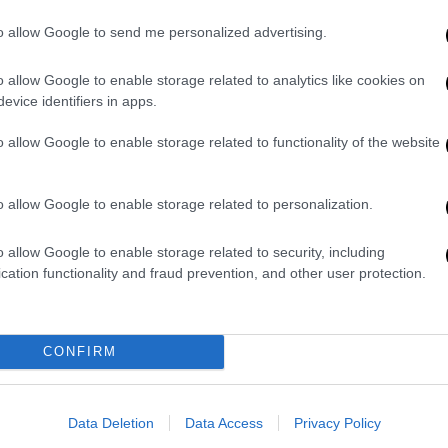
to allow Google to send me personalized advertising.
ς μαρτυρίες, παρατήρηση που είχε κάνει το
 δημόσια θέα.
o allow Google to enable storage related to analytics like cookies on
ύμα
evice identifiers in apps.
o allow Google to enable storage related to functionality of the website
κομείο Αγρινίου, όπου και υποβλήθηκε σε
σο, νοσηλεύεται σε
σοβαρή κατάσταση
, αλλά
o allow Google to enable storage related to personalization.
από την Υποδιεύθυνση Ασφαλείας Αγρινίου
o allow Google to enable storage related to security, including
προθέσεως. Οι Αρχές επίσης κατάσχεσαν
cation functionality and fraud prevention, and other user protection.
ουν ότι ο 46χρονος
έχει απασχολήσει
CONFIRM
ελθόν για περιπτώσεις αθλητικής βίας,
ότητας ναρκωτικών και άλλα ποινικά
Data Deletion
Data Access
Privacy Policy