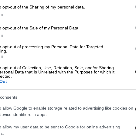
o opt-out of the Sharing of my personal data.
ς, ο οποίος
συνελήφθη
από αστυνομικούς
In
o opt-out of the Sale of my Personal Data.
In
to opt-out of processing my Personal Data for Targeted
ing.
ακής βίας στην Κρήτη: 72χρονη
In
κλώτσησε και την άρπαξε από τα
o opt-out of Collection, Use, Retention, Sale, and/or Sharing
ersonal Data that Is Unrelated with the Purposes for which it
lected.
Out
consents
 βραδινές ώρες, με
μαρτυρίες
ατόμων που
o allow Google to enable storage related to advertising like cookies on
αναφέρουν πως το θύμα
δέχθηκε απρόκλητα
evice identifiers in apps.
φέ
με την παρέα του. Ο δράστης φέρεται να
νος δεν πρόλαβε να αντιδράσει, σύμφωνα με
o allow my user data to be sent to Google for online advertising
s.