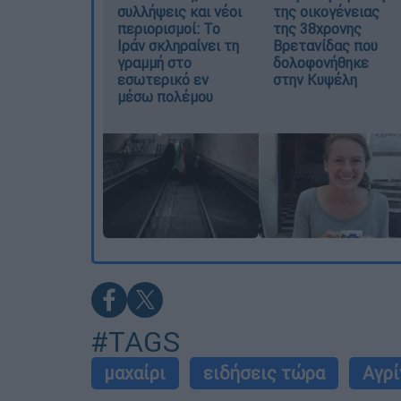
συλλήψεις και νέοι
της οικογένειας
περιορισμοί: Το
της 38χρονης
Ιράν σκληραίνει τη
Βρετανίδας που
γραμμή στο
δολοφονήθηκε
εσωτερικό εν
στην Κυψέλη
μέσω πολέμου
#TAGS
μαχαίρι
ειδήσεις τώρα
Αγρί