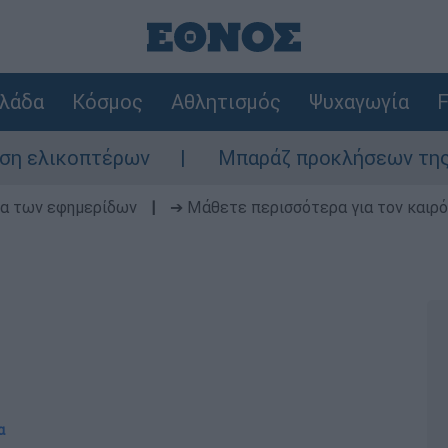
λάδα
Κόσμος
Αθλητισμός
Ψυχαγωγία
F
πτέρων
Μπαράζ προκλήσεων της Άγκυρας στ
δα των εφημερίδων
|
➔ Μάθετε περισσότερα για τον καιρό
α