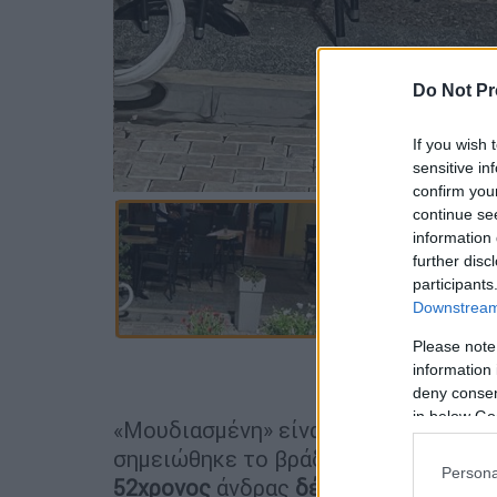
Do Not Pr
If you wish 
sensitive in
confirm you
continue se
information 
further disc
participants
Downstream 
Please note
Προσθέστε
information 
deny consent
in below Go
«Μουδιασμένη» είναι η κοινωνία του
σημειώθηκε το βράδυ της Κυριακής (2
Persona
52χρονος
άνδρας
δέχθηκε δύο
μαχαιρ