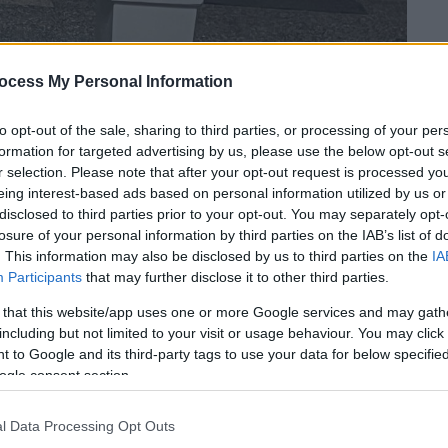
ocess My Personal Information
to opt-out of the sale, sharing to third parties, or processing of your per
formation for targeted advertising by us, please use the below opt-out s
r selection. Please note that after your opt-out request is processed y
eing interest-based ads based on personal information utilized by us or
disclosed to third parties prior to your opt-out. You may separately opt-
losure of your personal information by third parties on the IAB’s list of
. This information may also be disclosed by us to third parties on the
IA
Participants
that may further disclose it to other third parties.
 that this website/app uses one or more Google services and may gath
 το ΕΘΝΟΣ στη Google
including but not limited to your visit or usage behaviour. You may click 
 to Google and its third-party tags to use your data for below specifi
ogle consent section.
Αγρινίου
μετά από αιματηρό επεισόδιο που
8/5) σε κεντρικό σημείο της πόλης, όταν
l Data Processing Opt Outs
ιές
έξω από καφετέρια.