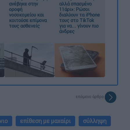
ανέβηκε στην
αλλά σπασμένο
οροφή
11άρι»: Ρώσοι
νοσοκομείου και
διαλύουν τα iPhone
κοιτούσε επίμονα
τους στο TikTok
τους ασθενείς
για να... γίνουν πιο
άνδρες
επόμενο άρθρο
νιο
επίθεση με μαχαίρι
σύλληψη