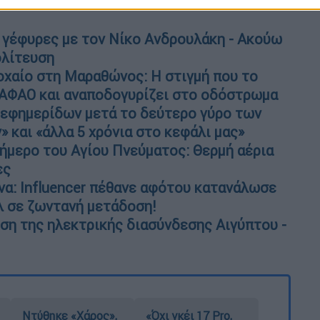
 γέφυρες με τον Νίκο Ανδρουλάκη - Ακούω
ολίτευση
οχαίο στη Μαραθώνος: Η στιγμή που το
ΚΑΦΑΟ και αναποδογυρίζει στο οδόστρωμα
εφημερίδων μετά το δεύτερο γύρο των
 και «άλλα 5 χρόνια στο κεφάλι μας»
ήμερο του Αγίου Πνεύματος: Θερμή αέρια
ες
να: Influencer πέθανε αφότου κατανάλωσε
λ σε ζωντανή μετάδοση!
ηση της ηλεκτρικής διασύνδεσης Αιγύπτου -
Ντύθηκε «Χάρος»,
«Όχι γκέι 17 Pro,