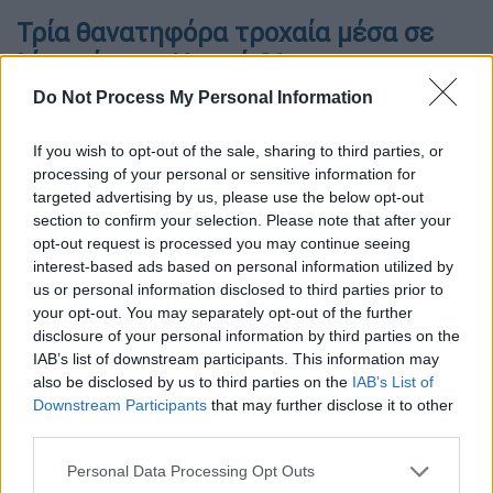
Τρία θανατηφόρα τροχαία μέσα σε
λίγες ώρες - Νεκρή 21χρονη στον
Ασπρόπυργο
Do Not Process My Personal Information
Σημειώνεται πως τρία
If you wish to opt-out of the sale, sharing to third parties, or
θανατηφόρα σημειώθηκαν μέσα σε λίγες
processing of your personal or sensitive information for
ώρες στη χώρα, μετά τα ξημερώματα της
targeted advertising by us, please use the below opt-out
section to confirm your selection. Please note that after your
Δευτέρας.
opt-out request is processed you may continue seeing
interest-based ads based on personal information utilized by
Συγκεκριμένα,
λίγο μετά τη 01:00 τα
us or personal information disclosed to third parties prior to
ξημερώματα
τροχαίο δυστύχημα στον
your opt-out. You may separately opt-out of the further
Ασπρόπυργο
, κόστισε τη ζωή σε μια
disclosure of your personal information by third parties on the
21χρονη
. Όπως έγινε γνωστό, το όχημα ενός
IAB’s list of downstream participants. This information may
also be disclosed by us to third parties on the
IAB’s List of
26χρονου βγήκε εκτός πορείας στη
Downstream Participants
that may further disclose it to other
λεωφόρο ΝΑΤΟ και ανετράπη, με
third parties.
αποτέλεσμα να τραυματιστεί θανάσιμα η
Please note that this website/app uses one or more Google
νεαρή που επέβαινε στο όχημα. Ο οδηγός
Personal Data Processing Opt Outs
services and may gather and store information including but