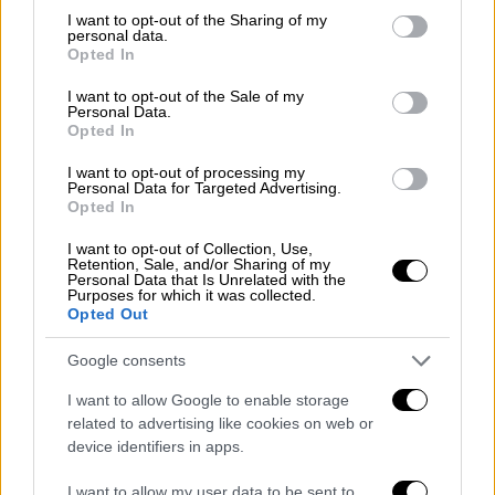
του ΙΧ τραυματίστηκε ελαφρά.
not limited to your visit or usage behaviour. You may click to
I want to opt-out of the Sharing of my
personal data.
grant or deny consent to Google and its third-party tags to
Ένας νεκρός στο Χαλάνδρι
Opted In
use your data for below specified purposes in below Google
consent section.
I want to opt-out of the Sale of my
Personal Data.
Opted In
I want to opt-out of processing my
Personal Data for Targeted Advertising.
Opted In
I want to opt-out of Collection, Use,
Retention, Sale, and/or Sharing of my
Personal Data that Is Unrelated with the
Purposes for which it was collected.
Opted Out
Google consents
Παράλληλα, σε δεύτερο συμβάν στο
I want to allow Google to enable storage
Χαλάνδρι
,
αυτοκίνητο
συγκρούστηκε με
related to advertising like cookies on web or
μοτοσικλέτα
, στην οδό
Σώρου
και ο
device identifiers in apps.
αναβάτης της μηχανής έχασε τη ζωή του. Ο
I want to allow my user data to be sent to