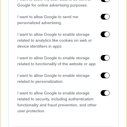
οδηγός του ΙΧ μεταφέρθηκε στο νοσοκομείο
Google for online advertising purposes.
τραυματισμένος.
I want to allow Google to send me
Νεκρός 34χρονος στην Πάτρα
personalized advertising.
Θανατηφόρο τροχαίο σημειώθηκε στις 7.10
I want to allow Google to enable storage
το πρωί και σε δρόμο
, πάνω από το Ολύμπιο
related to analytics like cookies on web or
Θεραπευτήριο, όταν μηχανή μεγάλου
device identifiers in apps.
κυβισμού που οδηγούσε 34χρονος
I want to allow Google to enable storage
επιχείρησε να προσπεράσει φορτηγό και
related to functionality of the website or app.
άγνωστο πως, «καρφώθηκε» με ταχύτητα
στο πίσω μέρος, σύμφωνα με το
I want to allow Google to enable storage
related to personalization.
tempo24.news
.
I want to allow Google to enable storage
Ο 34χρονος
χτύπησε με το κεφάλι πάνω στο
related to security, including authentication
φορτηγό
, με αποτέλεσμα να βρει
ακαριαίο
functionality and fraud prevention, and other
θάνατο
, ενώ η μηχανή εκσφενδονίστηκε σε
user protection.
παρακείμενο χωράφι.