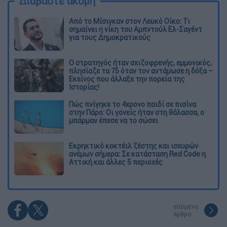
Διαβάστε ακόμη
Από το Μίσιγκαν στον Λευκό Οίκο: Τι
σημαίνει η νίκη του Αμπντούλ Ελ-Σαγέντ
για τους Δημοκρατικούς
O στρατηγός ήταν σχιζοφρενής, εμμονικός,
πλησίαζε τα 75 όταν τον αντάμωσε η δόξα –
Εκείνος που άλλαξε την πορεία της
Ιστορίας!
Πώς πνίγηκε το 4χρονο παιδί σε πισίνα
στην Πάρο: Οι γονείς ήταν στη θάλασσα, ο
μπάρμαν έπεσε να το σώσει
Εκρηκτικό κοκτέιλ ζέστης και ισχυρών
ανέμων σήμερα: Σε κατάσταση Red Code η
Αττική και άλλες 5 περιοχές
επόμενο
άρθρο