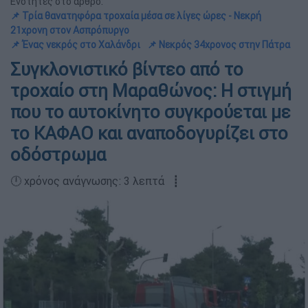
Ενότητες στο άρθρο:
📌 Τρία θανατηφόρα τροχαία μέσα σε λίγες ώρες - Νεκρή
21χρονη στον Ασπρόπυργο
📌 Ένας νεκρός στο Χαλάνδρι
📌 Νεκρός 34χρονος στην Πάτρα
Συγκλονιστικό βίντεο από το
τροχαίο στη Μαραθώνος: Η στιγμή
που το αυτοκίνητο συγκρούεται με
το ΚΑΦΑΟ και αναποδογυρίζει στο
οδόστρωμα
🕛 χρόνος ανάγνωσης: 3 λεπτά ┋