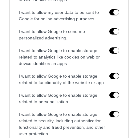
δύο αλλοδαπούς
σε κατάστημα στον Άγιο
I want to allow my user data to be sent to
Παντελεήμονα.
Google for online advertising purposes.
Συνεχίζονται από το Τμήμα Δίωξης
I want to allow Google to send me
Εγκλημάτων κατά Ιδιοκτησίας της
personalized advertising.
Διεύθυνσης Ασφάλειας Αττικής, οι έρευνες
I want to allow Google to enable storage
για τον εντοπισμό των άλλων δύο
related to analytics like cookies on web or
αλλοδαπών.
device identifiers in apps.
ΟΛΕΣ ΟΙ ΕΙΔΗΣΕΙΣ
I want to allow Google to enable storage
related to functionality of the website or app.
Ενωτικός εμφανίστηκε στον πρώτο του
λόγο ως 13ος πρόεδρος της Τουρκίας ο
I want to allow Google to enable storage
Ερντογάν - Δεν παρέλειψε την αναφορά
related to personalization.
στη «Γαλάζια Πατρίδα»
I want to allow Google to enable storage
Νέα υπόθεση ασέλγειας κατά ανηλίκου -
related to security, including authentication
81χρονος στη Θεσσαλονίκη χτυπούσε
functionality and fraud prevention, and other
και κακοποιούσε 14χρονη
user protection.