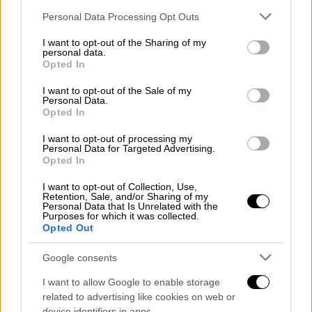
ΔΙΑΒΑΣΤΕ ΕΠΙΣΗΣ
Please note that this website/app uses one or more Google
Personal Data Processing Opt Outs
services and may gather and store information including but
Ελλάδα
|
03.06.2023 20:31
not limited to your visit or usage behaviour. You may click to
I want to opt-out of the Sharing of my
personal data.
grant or deny consent to Google and its third-party tags to
Προφυλακίστηκαν οι
Opted In
use your data for below specified purposes in below Google
συνοριοφύλακες που κατηγορούνται
consent section.
I want to opt-out of the Sale of my
για διακίνηση μεταναστών στον Έβρο
Personal Data.
- Απολογούνταν πάνω από 9 ώρες
Opted In
I want to opt-out of processing my
Personal Data for Targeted Advertising.
Opted In
Συνολικά βρέθηκαν
80 από τα 81
διαβατήρια
I want to opt-out of Collection, Use,
Retention, Sale, and/or Sharing of my
που είχαν κλαπεί.
Personal Data that Is Unrelated with the
Purposes for which it was collected.
Opted Out
Υπενθυμίζεται ότι έχει συλληφθεί για την
υπόθεση ένας
54χρονος
αλλοδαπός, που
Google consents
ήταν αυτός που αφαίρεσε τις δύο τσάντες
I want to allow Google to enable storage
με τα διαβατήρια, ενώ όπως προέκυψε από
related to advertising like cookies on web or
την έρευνα στην συνέχεια
τα πούλησε σε
device identifiers in apps.