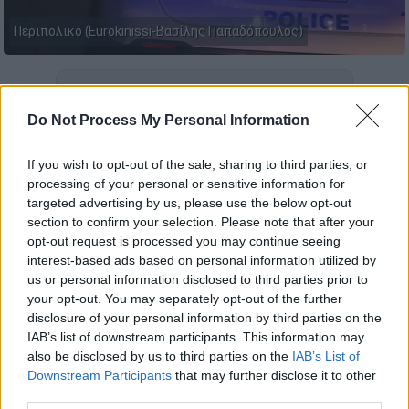
Περιπολικό (Eurokinissi-Βασίλης Παπαδόπουλος)
Προσθέστε το ΕΘΝΟΣ στη Google
Do Not Process My Personal Information
Βρέθηκαν
δίπλα σε
κάδο σκουπιδιών
στην
περιοχή του
Αγίου Παντελεήμονα
σχεδόν
If you wish to opt-out of the sale, sharing to third parties, or
processing of your personal or sensitive information for
όλα τα διαβατήρια
που
είχαν κλαπεί στις
targeted advertising by us, please use the below opt-out
15/5/23
από όχημα εταιρείας
section to confirm your selection. Please note that after your
ταχυμεταφορών στην
Καλλιθέα
.
opt-out request is processed you may continue seeing
interest-based ads based on personal information utilized by
Σύμφωνα με την ΕΛΑΣ τα διαβατήρια
us or personal information disclosed to third parties prior to
εντόπισε
αργά το βράδυ της Παρασκευής
your opt-out. You may separately opt-out of the further
disclosure of your personal information by third parties on the
εργαζόμενος
στην καθαριότητα του Δήμου
IAB’s list of downstream participants. This information may
Αθηναίων και στην συνέχεια ειδοποίησε την
also be disclosed by us to third parties on the
IAB’s List of
Άμεση Δράση.
Downstream Participants
that may further disclose it to other
third parties.