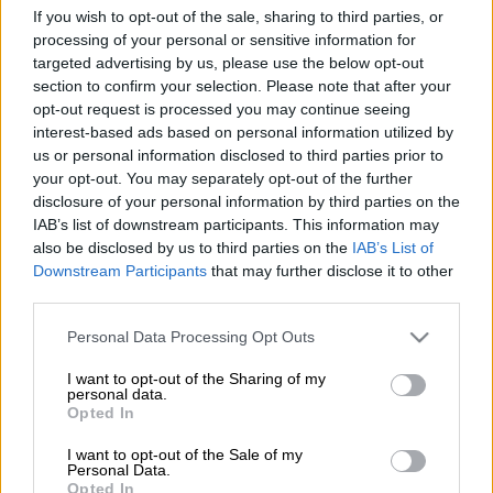
If you wish to opt-out of the sale, sharing to third parties, or
processing of your personal or sensitive information for
Προσθέστε το ΕΘΝΟΣ στη Google
targeted advertising by us, please use the below opt-out
section to confirm your selection. Please note that after your
Σήμερα πρόκειται να πραγματοποιηθεί
opt-out request is processed you may continue seeing
η
κηδεία
του
Επίτιμου Αρχηγού ΓΕΕΘΑ
interest-based ads based on personal information utilized by
us or personal information disclosed to third parties prior to
Μιχαήλ Κωσταράκου
.
your opt-out. You may separately opt-out of the further
disclosure of your personal information by third parties on the
Σύμφωνα με ανακοίνωση της οικογένειάς
IAB’s list of downstream participants. This information may
του, το ύστατο χαίρε θα το απευθύνουν στις
also be disclosed by us to third parties on the
IAB’s List of
6 Ιουνίου στις 12.00 στον Ιερό Ναό της Του
Downstream Participants
that may further disclose it to other
Θεού Σοφίας.
third parties.
Please note that this website/app uses one or more Google
Αναλυτικά:
Personal Data Processing Opt Outs
services and may gather and store information including but
not limited to your visit or usage behaviour. You may click to
I want to opt-out of the Sharing of my
Με μεγάλη λύπη σας ανακοινώνουμε πως ο
personal data.
grant or deny consent to Google and its third-party tags to
αγαπημένος μας πατέρας κ σύζυγος
Opted In
use your data for below specified purposes in below Google
Στρατηγός ε/α Κωσταράκος Μιχαήλ έφυγε
consent section.
I want to opt-out of the Sale of my
από τη ζωή σήμερα το πρωί μετά από μεγάλη
Personal Data.
Opted In