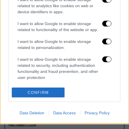
όσους υποψήφιους δεν πετύχουν καλό
related to analytics like cookies on web or
βαθμό στις πανελλήνιες - Οι θέσεις στα
device identifiers in apps.
ΙΕΚ φέτος
Ο Κανάρης βάζει φωτιά στην τουρκική
I want to allow Google to enable storage
related to functionality of the website or app.
ναυαρχίδα και «καίγεται» ολόκληρη η
Ευρώπη
I want to allow Google to enable storage
Κοινωνικός τουρισμός: Από σήμερα οι
related to personalization.
αιτήσεις για την Αγροτική Εστία -
I want to allow Google to enable storage
Κριτήρια και δικαιούχοι
related to security, including authentication
functionality and fraud prevention, and other
Διαβάστε ακόμη
user protection.
Δημιούργησαν με AI νέους ιούς μέσα σε
λίγες ώρες - Γιατί προβληματίζονται οι
CONFIRM
επιστήμονες
Σαν το τρομακτικό It: 15χρονο ντυμένος
Data Deletion
Data Access
Privacy Policy
κλόουν μαχαίρωσε μέχρι θανάτου
ηλικιωμένο - Τον κατέγραψε κάμερα