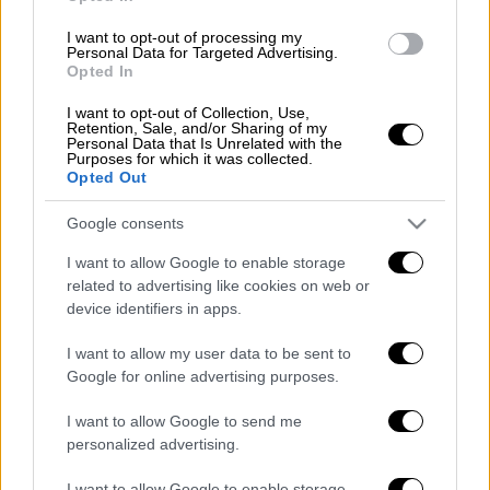
μάχη που έδωσε για την υγεία του. Η κηδεία
του θα γίνει την Τρίτη 6 Ιουνίου 2023 στις
I want to opt-out of processing my
Personal Data for Targeted Advertising.
12:00μμ στον Ιερό Ναό Αγίας Σοφίας
Opted In
Θεσσαλονίκης.Σας ευχαριστούμε. Η
I want to opt-out of Collection, Use,
οικογένεια Κωσταράκου.
Retention, Sale, and/or Sharing of my
Personal Data that Is Unrelated with the
Purposes for which it was collected.
ΟΛΕΣ ΟΙ ΕΙΔΗΣΕΙΣ
Opted Out
Το μεγάλο στοίχημα για τον Ερντογάν
Google consents
και η πρώτη αποτίμηση για τα πρόσωπα
I want to allow Google to enable storage
που ανέλαβαν κρίσιμα υπουργεία - Τι
related to advertising like cookies on web or
λένε τα τουρκικά ΜΜΕ για τον Έβρο
device identifiers in apps.
«Δεν άντεξε και πήδηξε από τον 9ο
όροφο» - Σοκάρουν οι μαρτυρίες
I want to allow my user data to be sent to
Google for online advertising purposes.
θυμάτων revenge porn – Μορφή
σεξουαλικής κακοποίησης η εκδικητική
I want to allow Google to send me
πορνογραφία
personalized advertising.
Το Παράλληλο Μηχανογραφικό, λύση για
I want to allow Google to enable storage