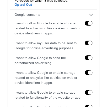
αμαξοστοιχίας
, δηλαδή, ότι αυτή δε θα
Purposes for which it was collected.
Opted Out
κινηθεί στη γραμμή ανόδου αλλά στη
γραμμή καθόδου.
Google consents
Υπενθυμίζεται ότι σε ό,τι αφορά τον ΟΣΕ, η
I want to allow Google to enable storage
related to advertising like cookies on web or
ΡΑΣ είχε προχωρήσει σε ορισμένα έκτακτα
device identifiers in apps.
μέτρα και κυρίως στην απαγόρευση να
απασχολεί τους σταθμάρχες αυτού του
I want to allow my user data to be sent to
κύκλου εκπαίδευσης σε κρίσιμες θέσεις.
Google for online advertising purposes.
Ωστόσο όπως προέκυψε από τους ελέγχους,
I want to allow Google to send me
ο ΟΣΕ δεν είχε συμμορφωθεί τουλάχιστον
personalized advertising.
έως το τέλος Μαρτίου.
I want to allow Google to enable storage
related to analytics like cookies on web or
device identifiers in apps.
I want to allow Google to enable storage
related to functionality of the website or app.