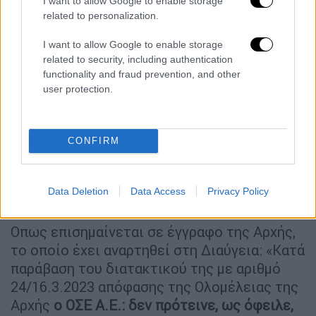
I want to allow Google to enable storage
related to personalization.
I want to allow Google to enable storage
related to security, including authentication
functionality and fraud prevention, and other
user protection.
CONFIRM
Data Deletion
Data Access
Privacy Policy
Οπως επισημαίνεται σε έγγραφο της Αρχής,
το οποίο έχει αναρτηθεί στη Διαύγεια: «Κατά
παράβαση του διατακτικού της με αριθμό
24/16.3.2023 απόφασης της Ολομέλειας της
Αρχής
ο ΟΣΕ Α.Ε.: δεν πρότεινε, ως όφειλε,