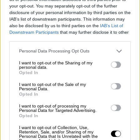
Ελιγμοδηγό ή Κλειδούχο τη διαδρομή
your opt-out. You may separately opt-out of the further
disclosure of your personal information by third parties on the
την οποία έπρεπε να ακολουθήσει η
IAB’s list of downstream participants. This information may
επιβατική αμαξοστοιχία
IC62/Αθήνα -
also be disclosed by us to third parties on the
IAB’s List of
Θεσσαλονίκη κατά την ε?ξοδό της από
Downstream Participants
that may further disclose it to other
τον ΣΣ Λάρισας και δεν βεβαιώθηκε αν
third parties.
οι αλλαγε?ς τροχιάς από τις οποίες
Please note that this website/app uses one or more Google
Personal Data Processing Opt Outs
διήλθε η επιβατική αμαξοστοιχία IC62
services and may gather and store information including but
είχαν διευθετηθεί, ώστε η εν λόγω
not limited to your visit or usage behaviour. You may click to
I want to opt-out of the Sharing of my
personal data.
grant or deny consent to Google and its third-party tags to
αμαξοστοιχία να ακολουθήσει την
Opted In
use your data for below specified purposes in below Google
ορισθείσα από αυτόν διαδρομή.
consent section.
I want to opt-out of the Sale of my
Personal Data.
Ο σταθμάρχης υπηρεσίας (ΣΣ Λάρισας)
Opted In
δεν παρείχε στον μηχανοδηγό της
I want to opt-out of processing my
επιβατικής αμαξοστοιχίας IC62/Αθήνα
Personal Data for Targeted Advertising.
Θεσσαλονίκη ολοκληρωμένες σωστές
Opted In
και πλήρεις οδηγίες σχετικά με την
I want to opt-out of Collection, Use,
κίνηση της εν λόγω επιβατικής
Retention, Sale, and/or Sharing of my
Personal Data that Is Unrelated with the