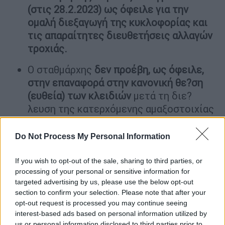
(στις 28.2.2023) ως όφειλε για την
ομαλή διεξαγωγή της κυκλοφορίας και
τις απαραίτητες διευθετήσεις αλλαγών
τροχιάς.
Ο σταθμάρχης
δεν προέβη, ως όφειλε,
στην επαναφορά στην κανονική θε?ση
(ευθεία) των κλειδιών
μετά τη διε?
λευση της κατερχόμενης αμαξοστοιχίας
2597 και πριν δώσει εντολή αναχώρησης
στην επιβατική αμαξοστοιχία IC62/
Do Not Process My Personal Information
Αθήνα-Θεσσαλονίκη,
με αποτε?λεσμα η
τελευταία να κινηθεί αντίθετα στη
If you wish to opt-out of the sale, sharing to third parties, or
processing of your personal or sensitive information for
γραμμή καθόδου, αντί να κινηθεί
targeted advertising by us, please use the below opt-out
κανονικά στη γραμμή ανόδου
.
section to confirm your selection. Please note that after your
opt-out request is processed you may continue seeing
Ο σταθμάρχης υπηρεσίας (ΣΣ Λάρισας)
interest-based ads based on personal information utilized by
δεν όρισε, ως όφειλε, στον αρμόδιο
us or personal information disclosed to third parties prior to