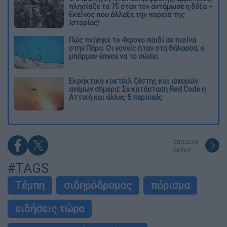
πλησίαζε τα 75 όταν τον αντάμωσε η δόξα –
Εκείνος που άλλαξε την πορεία της
Ιστορίας!
Πώς πνίγηκε το 4χρονο παιδί σε πισίνα
στην Πάρο: Οι γονείς ήταν στη θάλασσα, ο
μπάρμαν έπεσε να το σώσει
Εκρηκτικό κοκτέιλ ζέστης και ισχυρών
ανέμων σήμερα: Σε κατάσταση Red Code η
Αττική και άλλες 5 περιοχές
επόμενο
άρθρο
#TAGS
Τέμπη
σιδηρόδρομος
πόρισμα
ειδήσεις τώρα