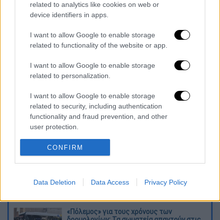
τέτοιος εξευτελισμός»
related to analytics like cookies on web or
Θετικός στον στρεπτόκοκκο ο Λάμπρος
device identifiers in apps.
Κωνσταντάρας - Το μήνυμα του
I want to allow Google to enable storage
δημοσιογράφου
related to functionality of the website or app.
Ρεύμα: Αυτά είναι τα 3 +1 τιμολόγια της
νέας εποχής - Λογαριασμός σταθερός ή
I want to allow Google to enable storage
κυμαινόμενος με ή χωρίς ρήτρα
related to personalization.
αναπροσαρμογής
I want to allow Google to enable storage
related to security, including authentication
Διαβάστε ακόμη
functionality and fraud prevention, and other
user protection.
Δημιούργησαν με AI νέους ιούς μέσα σε
λίγες ώρες - Γιατί προβληματίζονται οι
επιστήμονες
CONFIRM
Σαν το τρομακτικό It: 15χρονο ντυμένος
κλόουν μαχαίρωσε μέχρι θανάτου
Data Deletion
Data Access
Privacy Policy
ηλικιωμένο - Τον κατέγραψε κάμερα
«Πόλεμος» για τους χρόνους των
δρομολογίων: Τα σωματεία απαντούν στις