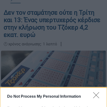
Δεν τον σταμάτησε ούτε η Τρίτη
και 13: Ένας υπερτυχερός κέρδισε
στην κλήρωση του Τζόκερ 4,2
εκατ. ευρώ
🕛 χρόνος ανάγνωσης: 1 λεπτό ┋
Do Not Process My Personal Information