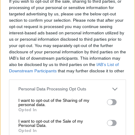
If you wish to opt-out of the sale, sharing to third parties, or
processing of your personal or sensitive information for
Δελτίο Τζόκερ (ΚΩΣΤΑΣ ΤΖΟΥΜΑΣ/EUROKINISSI)
targeted advertising by us, please use the below opt-out
section to confirm your selection. Please note that after your
opt-out request is processed you may continue seeing
Προσθέστε το ΕΘΝΟΣ στη Google
interest-based ads based on personal information utilized by
us or personal information disclosed to third parties prior to
your opt-out. You may separately opt-out of the further
Ούτε η…
Τρίτη και 13
δεν κατάφερε να
disclosure of your personal information by third parties on the
σταματήσει έναν
υπερτυχερό
ο οποίος
IAB’s list of downstream participants. This information may
κέρδισε
4,2 εκατ. ευρώ
αφού κατάφερε να
also be disclosed by us to third parties on the
IAB’s List of
βρει τους 5+1 αριθμούς που κλήρωσε το
Downstream Participants
that may further disclose it to other
third parties.
Τζόκερ
στην Κλήρωση 2609.
Please note that this website/app uses one or more Google
Personal Data Processing Opt Outs
Ειδικότερα ένα άτομο έγινε πλουσιότερο
services and may gather and store information including but
κατά
4.254.787 ευρώ
, ενώ ακόμα
7 τυχεροί
not limited to your visit or usage behaviour. You may click to
I want to opt-out of the Sharing of my
personal data.
μοιράστηκαν
73.671 ευρώ
.
grant or deny consent to Google and its third-party tags to
Opted In
use your data for below specified purposes in below Google
Οι
τυχεροί αριθμοί
είναι: 7, 21, 26, 28, 40
consent section.
I want to opt-out of the Sale of my
Personal Data.
και
Τζόκερ το 11
.
Opted In