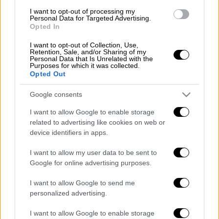
ΟΛΕΣ ΟΙ ΕΙΔΗΣΕΙΣ
I want to opt-out of processing my
Personal Data for Targeted Advertising.
Opted In
Τι ακριβώς είναι το σύνδρομο
«Ραπουνζέλ» και πώς μπορούν να το
I want to opt-out of Collection, Use,
Retention, Sale, and/or Sharing of my
αντιληφθούν οι γονείς: Ειδικός εξηγεί
Personal Data that Is Unrelated with the
στο ethnos.gr
Purposes for which it was collected.
Opted Out
Στρεπτόκοκκος: Θετικά κρούσματα από
το περιβάλλον του 7χρονου δείχνουν τα
Google consents
τεστ - «Είμαστε συγκλονισμένοι», λέει
I want to allow Google to enable storage
στο ethnos.gr ο πρόεδρος Στενημάχου
related to advertising like cookies on web or
Λούνα παρκ λειτουργούσε χωρίς άδεια
device identifiers in apps.
και κοντά σε σπίτια επί 16 χρόνια - Το
I want to allow my user data to be sent to
χρονικό της γραφειοκρατίας και πώς
Google for online advertising purposes.
τελικά μπήκε λουκέτο
Ηλικιωμένη στα Τρίκαλα έλαβε εξιτήριο
I want to allow Google to send me
και περιμένει ασθενοφόρο εδώ και
personalized advertising.
περίπου δύο 24ωρα - «Δεν της αξίζει
I want to allow Google to enable storage