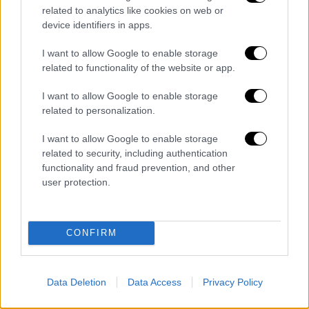
related to analytics like cookies on web or
device identifiers in apps.
I want to allow Google to enable storage
«
Όλη η ναυτιλιακή δραστηριότητα των
related to functionality of the website or app.
τελευταίων επτά ωρών μεταξύ ήταν
I want to allow Google to enable storage
εστιασμένη γύρω από ένα συγκεκριμένο
related to personalization.
σημείο, γεγονός που υποδηλώνει ότι η
I want to allow Google to enable storage
βάρκα των μεταναστών είχε ελάχιστα
related to security, including authentication
μετακινηθεί
. Η κλίμακα του κινούμενου
functionality and fraud prevention, and other
χάρτη υποδηλώνει ότι διένυσε λιγότερα από
user protection.
μερικά ναυτικά μίλια, κάτι που μπορεί να
είναι αναμενόμενο για ένα χτυπημένο
σκάφος που ταλανίζεται από τον άνεμο και
CONFIRM
τα κύματα στο βαθύτερο σημείο της
Μεσογείου», ανέφερε το βρετανικό δίκτυο
Data Deletion
Data Access
Privacy Policy
και υποστήριξε: