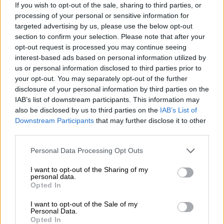
If you wish to opt-out of the sale, sharing to third parties, or
Το
BBC το έλεγξε και διαπίστωσε ότι το
processing of your personal or sensitive information for
πλοίο
- το οποίο δεν κινείται στο βίντεο -
targeted advertising by us, please use the below opt-out
ταιριάζει με το σχήμα του πλοίου
section to confirm your selection. Please note that after your
μεταναστών που φαίνεται σε φωτογραφίες
opt-out request is processed you may continue seeing
interest-based ads based on personal information utilized by
και οι καιρικές συνθήκες ταιριάζουν με
us or personal information disclosed to third parties prior to
αυτές που αναφέρθηκαν εκείνη την εποχή.
your opt-out. You may separately opt-out of the further
Δεν είναι γνωστό πότε ακριβώς γυρίστηκε
disclosure of your personal information by third parties on the
αυτό το βίντεο, αναφέρει το δίκτυο.
IAB’s list of downstream participants. This information may
also be disclosed by us to third parties on the
IAB’s List of
«Οι Έλληνες αξιωματούχοι αρχικά
Downstream Participants
that may further disclose it to other
ισχυρίστηκαν ότι το σκάφος διατηρούσε
third parties.
σταθερή πορεία και ταχύτητα μεταξύ 19:40
Please note that this website/app uses one or more Google
Personal Data Processing Opt Outs
και 22.40. Η αρχική τους δήλωση ανέφερε
services and may gather and store information including but
not limited to your visit or usage behaviour. You may click to
I want to opt-out of the Sharing of my
πως τα στελέχη του Λιμενικού
personal data.
grant or deny consent to Google and its third-party tags to
παρατηρούσαν από διακριτική απόσταση,
Opted In
use your data for below specified purposes in below Google
αλλά μια κοντινή εικόνα που δημοσίευσαν
consent section.
I want to opt-out of the Sale of my
αργότερα οι ίδιοι - από αυτή τη χρονική
Personal Data.
Opted In
περίοδο - δείχνει ότι το σκάφος των