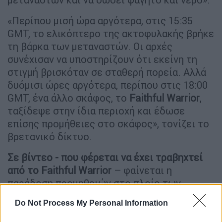
«Περίπου μισή ώρα αργότερα, στις 15:35
GMT, το ελικόπτερο της ακτοφυλακής βρήκε
τη βάρκα των μεταναστών. Οι αρχές
συνέχισαν να υποστηρίζουν ότι εκείνη τη
στιγμή βρισκόταν σε σταθερή πορεία. Αλλά
δυόμισι ώρες αργότερα, περίπου στις 18:00
GMT, ένα άλλο σκάφος, το
Faithful Warrior
,
ταξίδεψε στην ίδια περιοχή και έδωσε
επίσης προμήθειες στο σκάφος», τονίζει το
βρετανικό δίκτυο.
Σε βίντεο - που φέρεται να έχει τραβηχτεί
από το Faithful Warrior
– φαίνεται η
παράδοση προμηθειών στο πλοίο των
μεταναστών μέσω ενός σχοινιού στο νερό.
Do Not Process My Personal Information
Δεν φαίνονται άλλα πλοία.