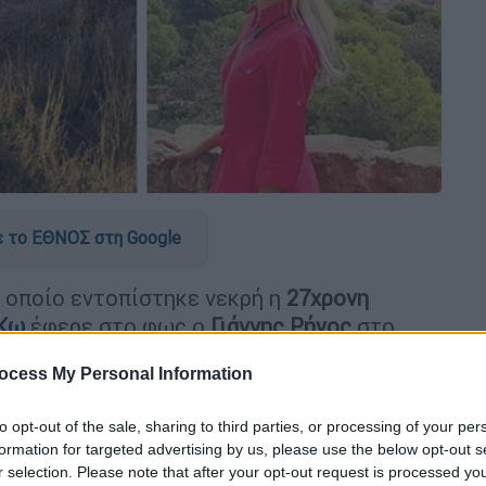
 το ΕΘΝΟΣ στη Google
 οποίο εντοπίστηκε νεκρή η
27χρονη
Κω
έφερε στο φως ο
Γιάννης Ρήγος
στο
ετέδωσε ο
δημοσιογράφος
του
καναλιού
,
ocess My Personal Information
σημί
τσάντα
της
κοπέλας
, ενώ η νεαρή
ενώ εκείνος ή εκείνοι που είχαν διαπράξει τη
to opt-out of the sale, sharing to third parties, or processing of your per
α σε δύο σακούλες.
formation for targeted advertising by us, please use the below opt-out s
r selection. Please note that after your opt-out request is processed y
 μέσα στην τσάντα δεν υπήρχε το
κινητό
της