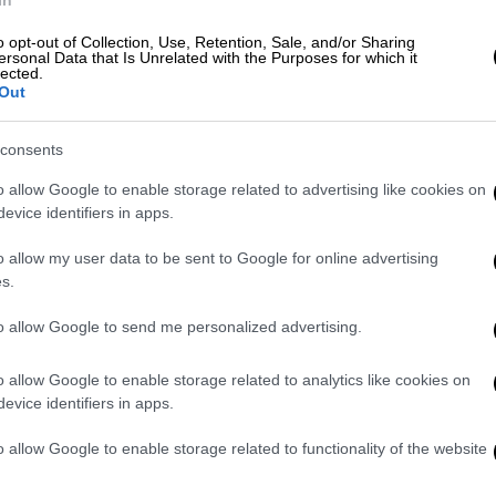
 τον θάνατό της
Αναστάζια
, ο οποίος
o opt-out of Collection, Use, Retention, Sale, and/or Sharing
ται
να ήταν ασφυκτικός...
ersonal Data that Is Unrelated with the Purposes for which it
lected.
Out
οίος όμως υποστηρίζει ότι είναι αθώος,
ς
, ο οποίος κατηγορείται για αρπαγή της
consents
 άτομο ανίκανο προς αντίσταση. Το
 οδηγήθηκε στο Δικαστικό Μέγαρο της Κω
o allow Google to enable storage related to advertising like cookies on
ί την Τετάρτη στην ανακρίτρια.
evice identifiers in apps.
 ότι «προς το παρόν η κατηγορία ως έχει
o allow my user data to be sent to Google for online advertising
s.
λά από τα όσα έχει πει τις αρνείται (τις
to allow Google to send me personalized advertising.
ες των Αρχών
o allow Google to enable storage related to analytics like cookies on
evice identifiers in apps.
ρευνες
των Αρχών προκειμένου να βρεθεί ο
… το τμήμα ανθρωποκτονιών αναμένει τα
o allow Google to enable storage related to functionality of the website
κά εργαστήρια.