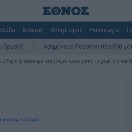
λλάδα
Κόσμος
Αθλητισμός
Ψυχαγωγία
Fo
Ασημένια η Ρούσσου στα 800 μέτρα στο Πα
 27χρονη παρέσυρε νύφη λίγες ώρες μετά το γάμο της και ζη
την ανακριτική Αρχή