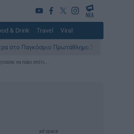
od & Drink
Travel
Viral
γκόσμιο Πρωτάθλημα Στίβου Κ20
Στον εισ
τούσε να πάει σπίτι...