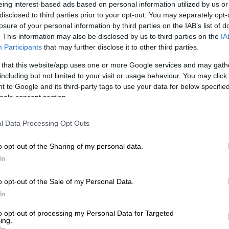
eing interest-based ads based on personal information utilized by us or
 τις
Αρχές
να θεωρούν ότι οι δράστες της
disclosed to third parties prior to your opt-out. You may separately opt-
losure of your personal information by third parties on the IAB’s list of
. This information may also be disclosed by us to third parties on the
IA
ωνο της νεαρής
βρέθηκε
πεταμένο
σε άλλο
Participants
that may further disclose it to other third parties.
ωρούν ότι αποτελεί ένα από τα σημεία
 that this website/app uses one or more Google services and may gath
ση
γυναικοκτονίας
, μαζί φυσικά με τα ίχνη
including but not limited to your visit or usage behaviour. You may click 
υ εγκλήματος πάνω σε πανιά και σκισμένα
 to Google and its third-party tags to use your data for below specifi
ogle consent section.
l Data Processing Opt Outs
ις απαντήσεις από τα
εγκληματολογικά
 δράστη ή τους δράστες που σκότωσαν την
o opt-out of the Sharing of my personal data.
In
στην ανακριτική Αρχή
o opt-out of the Sale of my Personal Data.
In
27χρονη
Αναστάζια
, η οποία βρέθηκε νεκρή,
ική Αρχή. Σύμφωνα με πληροφορίες, λόγω
to opt-out of processing my Personal Data for Targeted
ing.
νης ο
Ιατροδικαστής
δεν μπόρεσε να
In