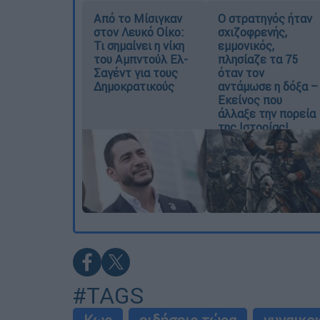
Από το Μίσιγκαν
O στρατηγός ήταν
στον Λευκό Οίκο:
σχιζοφρενής,
Τι σημαίνει η νίκη
εμμονικός,
του Αμπντούλ Ελ-
πλησίαζε τα 75
Σαγέντ για τους
όταν τον
Δημοκρατικούς
αντάμωσε η δόξα –
Εκείνος που
άλλαξε την πορεία
της Ιστορίας!
#TAGS