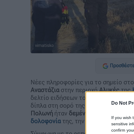
vimatisko
Προσθέστε
Νέες πληροφορίες για το σημείο στο
Αναστάζια
στην περιοχή
Αλυκές
της
δελτίο ειδήσεων του
OPEN
. Όπως μ
Do Not Pr
δίπλα στη σορό της βρέθηκε και η α
Πολωνή
ήταν
δεμένη χειροπόδαρα
, 
If you wish 
δολοφονία
της, την είχαν βάλει μέσ
sensitive in
confirm you
Σύμφωνα με το ρεπορτάζ του
OPEN
,