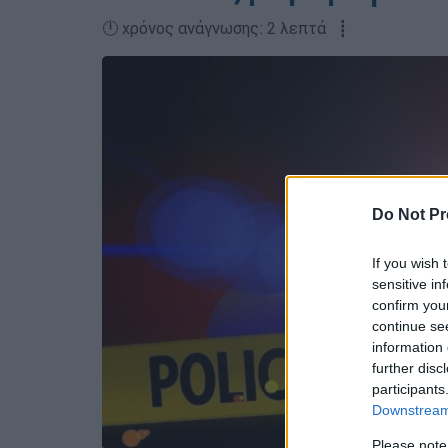
🕛 χρόνος ανάγνωσης: 2 λεπτά ┋
Do Not Pr
If you wish 
sensitive in
confirm you
continue se
information 
further disc
participants
Downstream 
Please note