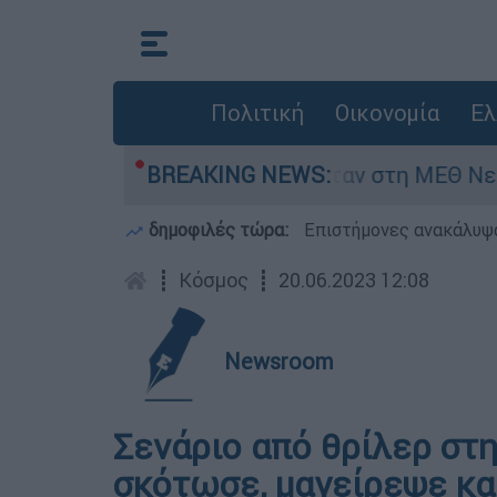
Πολιτική
Οικονομία
Ελ
έφος 8 ημερών - Νοσηλευόταν στη ΜΕΘ Νεογνών
BREAKING NEWS:
δημοφιλές τώρα:
Επιστήμονες ανακάλυψα
┋
Κόσμος
┋
20.06.2023 12:08
Newsroom
Σενάριο από θρίλερ στ
σκότωσε, μαγείρεψε και