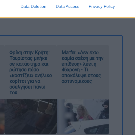
 το 2023
Data Deletion
Data Access
Privacy Policy
ωτήρια που δεν έχουν δηλωθεί στην εφορία
Φρίκη στην Κρήτη:
Marfin: «Δεν έχω
Τουρίστας μπήκε
καμία σχέση με την
σε κατάστημα και
επίθεση» λέει η
ρώτησε πόσο
46χρονη - Τι
«κοστίζει» ανήλικο
αποκάλυψε στους
κορίτσι για να
αστυνομικούς
ασελγήσει πάνω
του