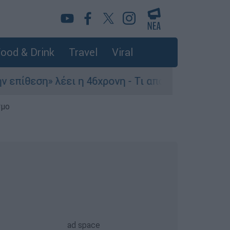
ood & Drink
Travel
Viral
θεση» λέει η 46χρονη - Τι αποκάλυψε στους αστυ
σμο