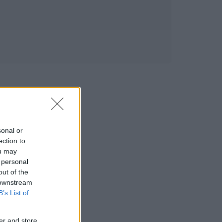
sonal or
ection to
ou may
 personal
out of the
 downstream
B’s List of
er and store