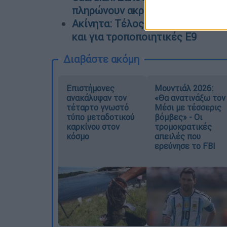
πληρώνουν ακριβά τα νοικοκυριά
Ακίνητα: Τέλος χρόνου για μισθ
και για τροποποιητικές Ε9
Διαβάστε ακόμη
Επιστήμονες
Μουντιάλ 2026:
ανακάλυψαν τον
«Θα ανατινάξω τον
τέταρτο γνωστό
Μέσι με τέσσερις
τύπο μεταδοτικού
βόμβες» - Οι
καρκίνου στον
τρομοκρατικές
κόσμο
απειλές που
ερεύνησε το FBI