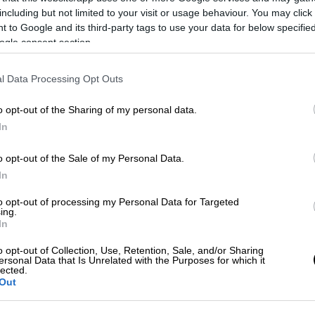
including but not limited to your visit or usage behaviour. You may click 
 to Google and its third-party tags to use your data for below specifi
ogle consent section.
l Data Processing Opt Outs
 το ΕΘΝΟΣ στη Google
o opt-out of the Sharing of my personal data.
In
άββατο τη
δίκη
γυναίκας, η
o opt-out of the Sale of my Personal Data.
 πεντάχρονο γιο της
, διαμέλισε το
σώμα
In
to opt-out of processing my Personal Data for Targeted
ing.
κ
στην επαρχία
Σαρκίγια
ανέβαλε την
In
 προκειμένου να ολοκληρωθεί η ακρόαση
o opt-out of Collection, Use, Retention, Sale, and/or Sharing
ersonal Data that Is Unrelated with the Purposes for which it
lected.
 κατηγορούμενη,
Hana
Mohamed
Hassan
Out
ης, έκοψε το σώμα του σε κομμάτια και