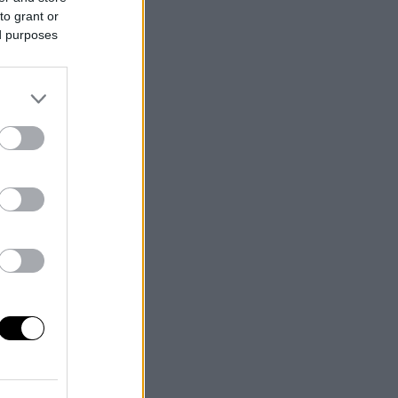
to grant or
ed purposes