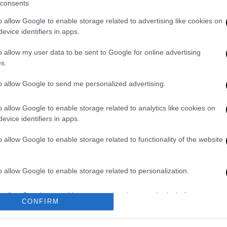
ά, σύμφωνα με τα αιγυπτιακά μέσα
consents
ριό στην επαρχία Sharqiya όπου ζει η
o allow Google to enable storage related to advertising like cookies on
το έγκλημά της
.
evice identifiers in apps.
ποινικό δικαστήριο του Zagazig
το
o allow my user data to be sent to Google for online advertising
 ενημέρωσης και κατά τη διάρκεια της
s.
ς για να εμποδίσει τον πρώην σύζυγό της,
to allow Google to send me personalized advertising.
ιά του να της πάρουν το παιδί ή να
o allow Google to enable storage related to analytics like cookies on
evice identifiers in apps.
o allow Google to enable storage related to functionality of the website
: Τελειώνει το οξυγόνο στο υποβρύχιο που
ύ
ε το σημείο όπου βρέθηκε η σορός -
o allow Google to enable storage related to personalization.
συγγενών της
o allow Google to enable storage related to security, including
 χρόνια: Πήρε έναν ύπνο έχοντας τον Τσάρο
CONFIRM
cation functionality and fraud prevention, and other user protection.
αθε για τον Λένιν…
ε Instagram, Facebook και WhatsApp - Τις