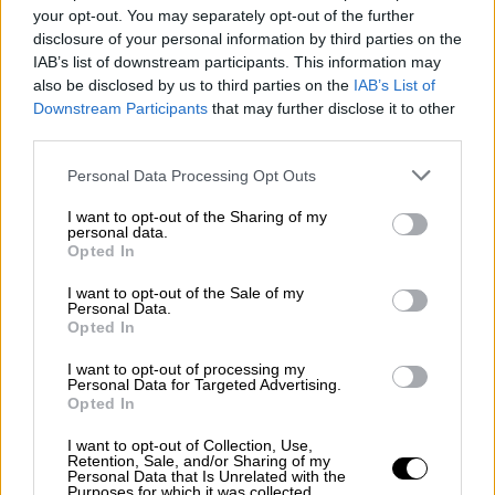
your opt-out. You may separately opt-out of the further
ανήλικος γιος της οικογένειας
disclosure of your personal information by third parties on the
IAB’s list of downstream participants. This information may
also be disclosed by us to third parties on the
IAB’s List of
Downstream Participants
that may further disclose it to other
third parties.
Please note that this website/app uses one or more Google
Personal Data Processing Opt Outs
services and may gather and store information including but
not limited to your visit or usage behaviour. You may click to
I want to opt-out of the Sharing of my
personal data.
grant or deny consent to Google and its third-party tags to
Opted In
use your data for below specified purposes in below Google
consent section.
I want to opt-out of the Sale of my
Personal Data.
Opted In
I want to opt-out of processing my
Personal Data for Targeted Advertising.
Opted In
Lifestyle
|
13.07.2026 11:51
I want to opt-out of Collection, Use,
Η Μπάγια Αντωνοπούλου έγινε μητέρα
Retention, Sale, and/or Sharing of my
Personal Data that Is Unrelated with the
για πρώτη φορά - Έφερε στον κόσμο ένα
Purposes for which it was collected.