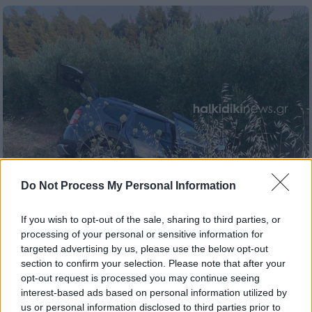
Do Not Process My Personal Information
If you wish to opt-out of the sale, sharing to third parties, or
Ελλάδα
|
15.07.2026 22:58
processing of your personal or sensitive information for
Οικογενειακή τραγωδία στη Χαλκιδική:
targeted advertising by us, please use the below opt-out
section to confirm your selection. Please note that after your
Νεκροί γονείς και βρέφος σε τροχαίο με
opt-out request is processed you may continue seeing
βυτιοφόρο
interest-based ads based on personal information utilized by
us or personal information disclosed to third parties prior to
Σε σοβαρή κατάσταση νοσηλεύεται ο