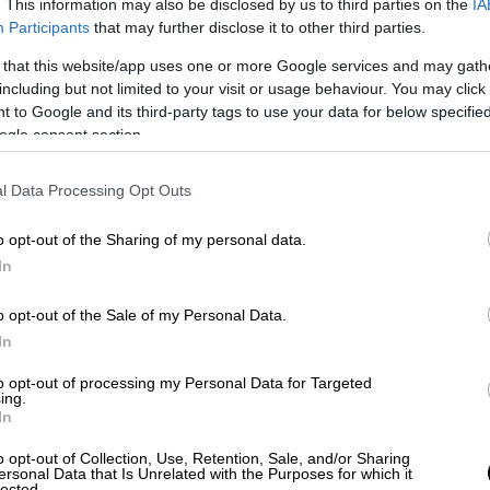
. This information may also be disclosed by us to third parties on the
IA
κού και Καποδιστριακού Πανεπιστημίου
Participants
that may further disclose it to other third parties.
ης OQ Hellas, του Πανεπιστήμιο Πατρών,
 that this website/app uses one or more Google services and may gath
 Εθνικού Αστεροσκοπείού Αθηνών.
including but not limited to your visit or usage behaviour. You may click 
 to Google and its third-party tags to use your data for below specifi
ogle consent section.
βλέπει ο Ευρωπαϊκός Οργανισμός
l Data Processing Opt Outs
 Agency (ESA) με την υποστήριξη του
ς.
o opt-out of the Sharing of my personal data.
In
ορυφόρους
o opt-out of the Sale of my Personal Data.
ς» θα κατασκευαστεί στην Ελλάδα ένα
In
μένους νανοδορυφόρους (CubeSats), με
to opt-out of processing my Personal Data for Targeted
 στην δια-δορυφορική σύνδεση (inter-
ing.
κή τηλεπισκόπηση (hyperspectral remote
In
o opt-out of Collection, Use, Retention, Sale, and/or Sharing
ersonal Data that Is Unrelated with the Purposes for which it
lected.