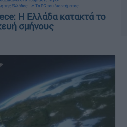
άδα μπαίνει στο Τσάμπιονς Λιγκ»
λη της Ελλάδας
📌 Τα PC του διαστήματος
ece: Η Ελλάδα κατακτά το
κευή σμήνους