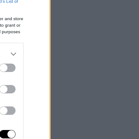
B’s List of
er and store
to grant or
ed purposes