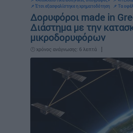
📌 «Αποκλειστικά ελληνικές υπογραφές»
📌 «Η Ελλ
📌 Έτσι εξασφαλίστηκε η χρηματοδότηση
📌 Τα οφέ
Δορυφόροι made in Gre
Διάστημα με την κατασ
μικροδορυφόρων
🕛 χρόνος ανάγνωσης: 6 λεπτά ┋