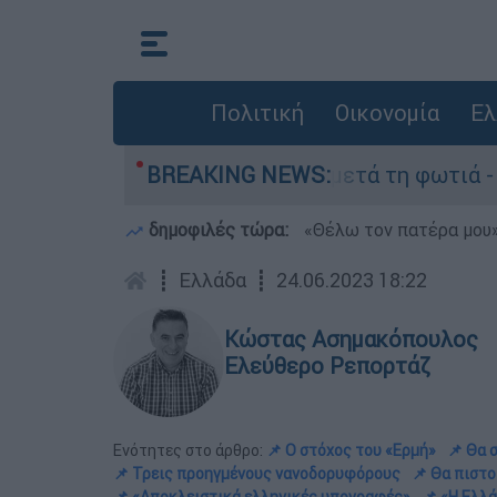
Πολιτική
Οικονομία
Ελ
στο Πόρτο Γερμανό μετά τη φωτιά - Αγώνας για 
BREAKING NEWS:
δημοφιλές τώρα:
«Θέλω τον πατέρα μου»:
┋
Ελλάδα
┋
24.06.2023 18:22
Κώστας Ασημακόπουλος
Ελεύθερο Ρεπορτάζ
Ενότητες στο άρθρο:
📌 Ο στόχος του «Ερμή»
📌 Θα 
📌 Τρεις προηγμένους νανοδορυφόρους
📌 Θα πιστο