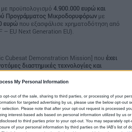
ο με προϋπολογισμό
4.900.000 ευρώ και
κού Προγράμματος Μικροδορυφόρων
με
0 ευρώ
που εξασφάλισε χρηματοδότηση από
 – EU Next Generation EU).
ic Cubesat Demonstration Mission] που
έχει
νοτόμες διαστημικές τεχνολογίες και
για το διαδίκτυο των πραγμάτων (IoT),
 παρατήρηση της Γης με υπερφασματική
ocess My Personal Information
to opt-out of the sale, sharing to third parties, or processing of your per
formation for targeted advertising by us, please use the below opt-out s
r selection. Please note that after your opt-out request is processed y
οιηθεί αποκλειστικά από κορυφαίους
eing interest-based ads based on personal information utilized by us or
disclosed to third parties prior to your opt-out. You may separately opt-
 υπογραφή του
Υπουργείου Ψηφιακής
losure of your personal information by third parties on the IAB’s list of
 νεοσύστατο τμήμα Αεροδιαστημικής