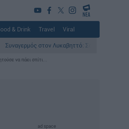
ood & Drink
Travel
Viral
 στον Λυκαβηττό: Σορός σε προχωρημένη σήψη 
τούσε να πάει σπίτι...