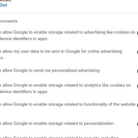
νολογίες
Out
φορά νέες τεχνολογίες που έχουν
consents
ινωνίες IoT/5G, δια-δορυφορικές
ικόνας σε τροχιά με χρήση επιταχυντών
o allow Google to enable storage related to advertising like cookies on
υπερφασματικών εικόνων και κωδικοποίηση
evice identifiers in apps.
αστημικά πρότυπα CCSDS, αλγόριθμοι
o allow my user data to be sent to Google for online advertising
ση και τον έλεγχο της ακριβούς θέσης του
s.
laser.
to allow Google to send me personalized advertising.
ων
o allow Google to enable storage related to analytics like cookies on
η που συντάχθηκε αποκλειστικά από Έλληνες
evice identifiers in apps.
 δορυφόρου με τον οπτικό διαστημικό
o allow Google to enable storage related to functionality of the website
λαβρύτων
, καθώς και υπερφασματική
ιαστημικές εφαρμογές εθνικού
 έξυπνη γεωργία.
o allow Google to enable storage related to personalization.
o allow Google to enable storage related to security, including