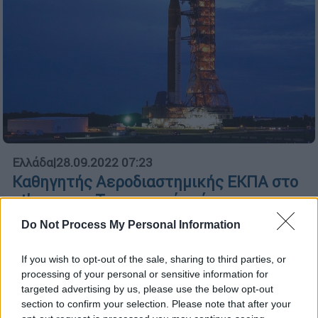
Ελλάδα
|
28.09.2022 07:23
Καθηγητής Αεροδιαστημικής ΕΚΠΑ στο
ethnos.gr: «Το ιστορικό επίτευγμα
εκτροπής αστεροειδούς έχει και
Do Not Process My Personal Information
ελληνική υπογραφή»
Ο καθηγητής Βάιος Λάππας αποκαλύπτει
If you wish to opt-out of the sale, sharing to third parties, or
processing of your personal or sensitive information for
πως κάτω από την ιστορική επιτυχία
targeted advertising by us, please use the below opt-out
εκτροπής αστεροειδούς του
section to confirm your selection. Please note that after your
Πανεπιστημίου «Τζον Χόπκινς» υπάρχει