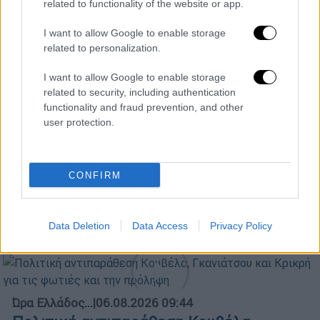
related to functionality of the website or app.
Ώρα Ελλάδος...
|
06.08.2026 10:06
Ώρα Ελλάδος 06/08/2026
I want to allow Google to enable storage
related to personalization.
I want to allow Google to enable storage
related to security, including authentication
Μεσημεριανό...
|
05.08.2026 14:29
functionality and fraud prevention, and other
Μεσημεριανό δελτίο ειδήσεων
user protection.
05/08/2026
CONFIRM
Δελτίο...
|
06.08.2026 14:30
Δελτίο στην νοηματική 06/08/2026
Data Deletion
Data Access
Privacy Policy
Ώρα Ελλάδος...
|
06.08.2026 09:44