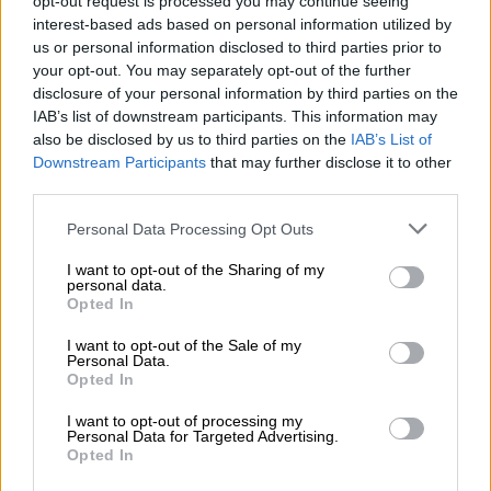
opt-out request is processed you may continue seeing
και ελληνική υπογραφή
interest-based ads based on personal information utilized by
us or personal information disclosed to third parties prior to
your opt-out. You may separately opt-out of the further
ΑΛΛΑ #TAGS
disclosure of your personal information by third parties on the
ΕΚΠΑ
Αεροδιαστημική
IAB’s list of downstream participants. This information may
also be disclosed by us to third parties on the
IAB’s List of
μηχανογραφικό δελτίο
Downstream Participants
that may further disclose it to other
third parties.
Ευρωπαϊκός Οργανισμός Διαστήματος
Please note that this website/app uses one or more Google
Personal Data Processing Opt Outs
services and may gather and store information including but
Σταμάτης Κριμιζής
Χελμός
not limited to your visit or usage behaviour. You may click to
I want to opt-out of the Sharing of my
personal data.
grant or deny consent to Google and its third-party tags to
Opted In
φοιτητές
use your data for below specified purposes in below Google
consent section.
I want to opt-out of the Sale of my
Personal Data.
Opted In
I want to opt-out of processing my
Personal Data for Targeted Advertising.
Opted In