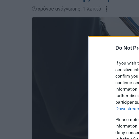
🕛 χρόνος ανάγνωσης: 1 λεπτό ┋
Do Not Pr
If you wish 
sensitive in
confirm you
continue se
information 
further disc
participants
Downstream 
Please note
information 
deny consent
in below Go