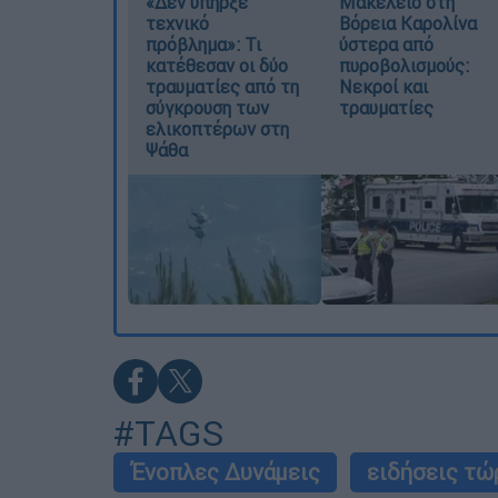
«Δεν υπήρξε
Μακελειό στη
τεχνικό
Βόρεια Καρολίνα
πρόβλημα»: Τι
ύστερα από
κατέθεσαν οι δύο
πυροβολισμούς:
τραυματίες από τη
Νεκροί και
σύγκρουση των
τραυματίες
ελικοπτέρων στη
Ψάθα
#TAGS
Ένοπλες Δυνάμεις
ειδήσεις τώ