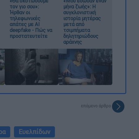
«Θα σκοτώσουμε
«Μου έδωσαν έναν
τον γιο σου»:
μήνα ζωής»: Η
Ήρθαν οι
συγκλονιστική
τηλεφωνικές
ιστορία μητέρας
απάτες με AI
μετά από
deepfake - Πώς να
τσιμπήματα
προστατευτείτε
δηλητηριώδους
αράχνης
επόμενο άρθρο
ρα
Ευελπίδων