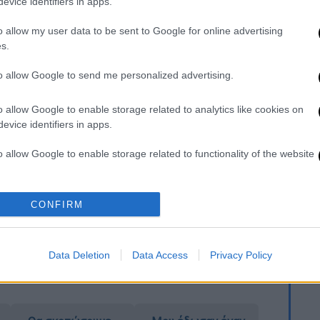
ι τη λύπη του για την απώλεια του Εύελπι
evice identifiers in apps.
ικογένεια και στους οικείους του.
o allow my user data to be sent to Google for online advertising
s.
to allow Google to send me personalized advertising.
ις συγκοινωνιών: Παραχωρούνται τα
Δυτικής Αττικής
o allow Google to enable storage related to analytics like cookies on
ην Ελλάδα οι Ευρωπαίοι στρέφονται προς τα
evice identifiers in apps.
όρφωση της ΕΕ
η χώρα την Κυριακή - Πού αναμένονται
o allow Google to enable storage related to functionality of the website
οκρασίες
ρακτηρίζουν τοξικό και λαϊκιστή, οι φίλοι
o allow Google to enable storage related to personalization.
CONFIRM
 πει ακόμα την τελευταία λέξη
24 - Το μήνυμα Στουρνάρα για
o allow Google to enable storage related to security, including
εια
cation functionality and fraud prevention, and other user protection.
Data Deletion
Data Access
Privacy Policy