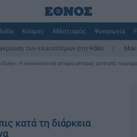
λάδα
Κόσμος
Αθλητισμός
Ψυχαγωγία
F
ουση των ελικοπτέρων στη Ψάθα
Μακελειό 
 ζωής»: Η συγκλονιστική ιστορία μητέρας μετά από τσιμπήμ
ις κατά τη διάρκεια
να