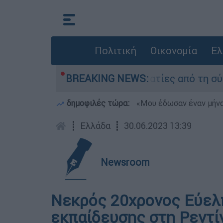
Πολιτική
Οικονομία
Ελ
 Τι κατέθεσαν οι δύο τραυματίες από τη σύγκρ
BREAKING NEWS:
δημοφιλές τώρα:
«Μου έδωσαν έναν μήνα
┋
Ελλάδα
┋
30.06.2023 13:39
Newsroom
Νεκρός 20χρονος Εύελπ
εκπαίδευσης στη Ρεντί