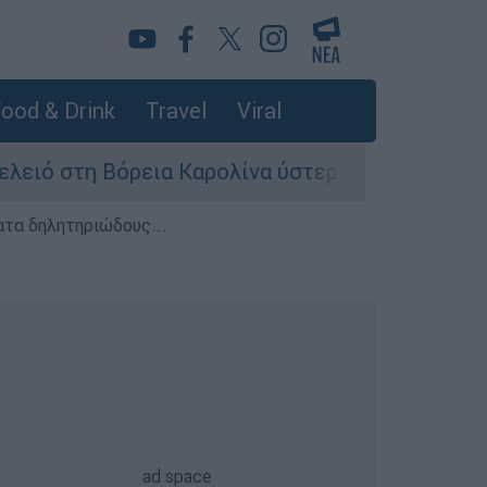
ood & Drink
Travel
Viral
στη Βόρεια Καρολίνα ύστερα από πυροβολισμούς
ατα δηλητηριώδους...