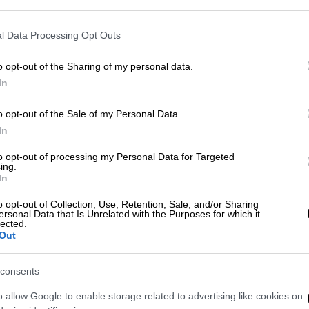
l Data Processing Opt Outs
o opt-out of the Sharing of my personal data.
In
 το ΕΘΝΟΣ στη Google
o opt-out of the Sale of my Personal Data.
In
κοινώθηκε ότι, κατά τις πρωινές ώρες της
to opt-out of processing my Personal Data for Targeted
 πλαίσιο της θερινής εκπαίδευσης της
ing.
In
Ε), στο
Κέντρο Εκπαίδευσης Ανορθόδοξου
ηνοκύπριος Εύελπις ΙΙας, Χ.Γ
., ετών 20,
o opt-out of Collection, Use, Retention, Sale, and/or Sharing
ersonal Data that Is Unrelated with the Purposes for which it
ρκεια
εκπαιδευτικής δραστηριότητας
.
lected.
Out
βοήθειες
από τον ιατρό της Μονάδας και
ύ προσωπικού
στο Κ.Υ Νέας Μαδύτου, όπου
consents
τια του συμβάντος
διερευνώνται
αρμοδίως.
o allow Google to enable storage related to advertising like cookies on