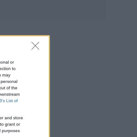
sonal or
ection to
ou may
 personal
out of the
 downstream
B’s List of
er and store
to grant or
ed purposes