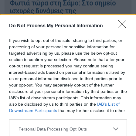
Φωτιά τώρα στη Σάμο: Στο σημείο
ισχυρές δυνάμεις της
Πυροσβεστικής
Do Not Process My Personal Information
If you wish to opt-out of the sale, sharing to third parties, or
processing of your personal or sensitive information for
Ο ιδρυτής της
«Κιβωτού του Κόσμου»
targeted advertising by us, please use the below opt-out
απολογήθηκε για τις καταγγελίες που
section to confirm your selection. Please note that after your
αφορούν ασέλγεια σε βάρος δύο πρώην
opt-out request is processed you may continue seeing
ανήλικων φιλοξενούμενων στις δομές του
interest-based ads based on personal information utilized by
ιδρύματος.
us or personal information disclosed to third parties prior to
your opt-out. You may separately opt-out of the further
disclosure of your personal information by third parties on the
Οι πληροφορίες
αναφέρουν πως κατά τη
IAB’s list of downstream participants. This information may
διάρκεια της απολογίας
του στο πλευρό του
also be disclosed by us to third parties on the
IAB’s List of
βρέθηκε η πρεσβύτερα Σταματία Γεωργαντή,
Downstream Participants
that may further disclose it to other
third parties.
που κατέθεσε και ως μάρτυρας στην
υπόθεση.
Please note that this website/app uses one or more Google
Personal Data Processing Opt Outs
services and may gather and store information including but