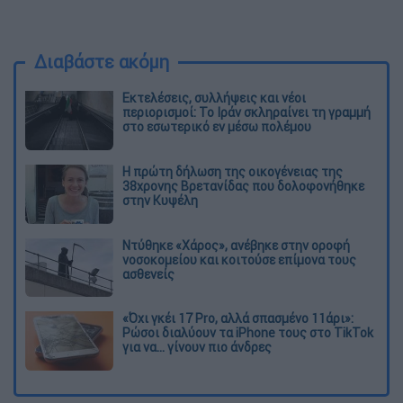
Διαβάστε ακόμη
Εκτελέσεις, συλλήψεις και νέοι
περιορισμοί: Το Ιράν σκληραίνει τη γραμμή
στο εσωτερικό εν μέσω πολέμου
Η πρώτη δήλωση της οικογένειας της
38χρονης Βρετανίδας που δολοφονήθηκε
στην Κυψέλη
Ντύθηκε «Χάρος», ανέβηκε στην οροφή
νοσοκομείου και κοιτούσε επίμονα τους
ασθενείς
«Όχι γκέι 17 Pro, αλλά σπασμένο 11άρι»:
Ρώσοι διαλύουν τα iPhone τους στο TikTok
για να... γίνουν πιο άνδρες