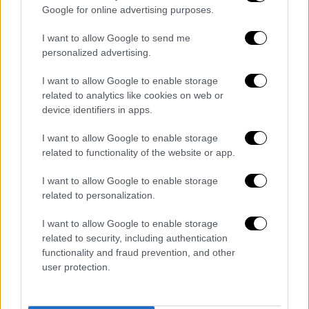
Google for online advertising purposes.
του,
ο ιερέας φέρεται να ισχυρίστηκε πως «ο
19χρονος είχε έντονη παραβατική
I want to allow Google to send me
συμπεριφορά». Μάλιστα, ο κατηγορούμενος
personalized advertising.
παππάς φέρεται να επικαλέστηκε και
I want to allow Google to enable storage
φωτογραφικό υλικό με το οποίο ισχυρίζεται
related to analytics like cookies on web or
ότι μετά την καταγγελία ο 19χρονος έκανε
device identifiers in apps.
πολυτελή ζωή γεγονός που κατά τον ίδιο
I want to allow Google to enable storage
αποτελεί ένδειξη ότι ενδεχομένως
related to functionality of the website or app.
χρηματίστηκε.
I want to allow Google to enable storage
O πατέρας Αντώνιος, σύμφωνα με την ΕΡΤ,
related to personalization.
απολογούμενος, ακολούθησε τη γραμμή της
απόλυτης άρνησης.
«Είναι ψευδείς οι
I want to allow Google to enable storage
related to security, including authentication
καταγγελίες
εναντίον μου», υποστηρίζει,
functionality and fraud prevention, and other
ενώ ειδική μνεία στο απολογητικό του
user protection.
υπόμνημα έχει κάνει στον 19χρονο
καταγγέλοντα.