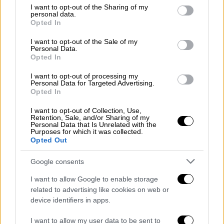
Η ανακρίτρια, τις προηγούμενες ημέρες,
not limited to your visit or usage behaviour. You may click to
I want to opt-out of the Sharing of my
personal data.
grant or deny consent to Google and its third-party tags to
εξέτασε περίπου 20 πρόσωπα
που
Opted In
use your data for below specified purposes in below Google
προτάθηκαν από τον κατηγορούμενο ως
consent section.
I want to opt-out of the Sale of my
μάρτυρες υπεράσπισης του. Ανάμεσα τους
Personal Data.
τουλάχιστον πέντε πρόσωπα,
Opted In
φιλοξενούμενοι της δομής που φέρονται να
I want to opt-out of processing my
κατάθεσαν ότι ο
19χρονος τους προσέγγισε
Personal Data for Targeted Advertising.
Opted In
για να τους πείσει να καταγγείλουν τον
ιερέα χωρίς να τους έχει κάνει τίποτα.
I want to opt-out of Collection, Use,
Retention, Sale, and/or Sharing of my
Personal Data that Is Unrelated with the
Ο ιερέας φέρεται να έχει προσκομίσει
Purposes for which it was collected.
Opted Out
βίντεο, που όπως υποστηρίζει, αποδεικνύει
ότι την ημέρα που
έκανε καταγγελία ο
Google consents
19χρονος
ότι τον θώπευσε ο ιερέας, ο
I want to allow Google to enable storage
πατέρας Αντώνιος
βρισκόταν άλλου, όπως
related to advertising like cookies on web or
και ο καταγγέλλων. Όταν ερωτήθηκε από την
device identifiers in apps.
ανακρίτρια σχετικά με τον λόγο που θα είχε
I want to allow my user data to be sent to
ο 19χρονος να στήσει σκευωρία σε βάρος