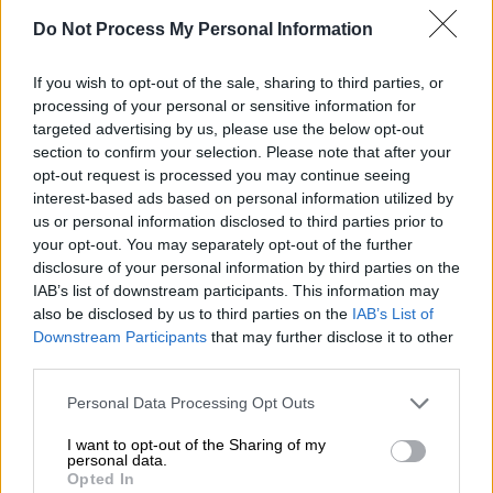
βλέπετε δεν υπάρχει κείμενη διάταξη που να
Do Not Process My Personal Information
το απαγορεύει».
If you wish to opt-out of the sale, sharing to third parties, or
Σύμφωνα με τον ίδιο, έχει ήδη συγκληθεί
processing of your personal or sensitive information for
σύσκεψη
στο υπουργείο. «Άλλωστε
targeted advertising by us, please use the below opt-out
section to confirm your selection. Please note that after your
ετοιμάζουμε νομοσχέδιο άμεσα και θέλω να
opt-out request is processed you may continue seeing
δω πώς μπορούμε να διασφαλίσουμε
interest-based ads based on personal information utilized by
αξιοπρεπείς συνθήκες εργασίας. Το
us or personal information disclosed to third parties prior to
συγκεκριμένο περιστατικό φαίνεται πως
your opt-out. You may separately opt-out of the further
disclosure of your personal information by third parties on the
είχε την αίτια του ίδιου του εργαζόμενου».
IAB’s list of downstream participants. This information may
also be disclosed by us to third parties on the
IAB’s List of
«Θέλω να είμαι ξεκάθαρος. Θέλω να έχουμε
Downstream Participants
that may further disclose it to other
τουρισμό
, όλα υπό τον όρο του πλήρους
third parties.
σεβασμού των δικαιωμάτων των
Please note that this website/app uses one or more Google
εργαζομένων», τόνισε στο τέλος.
Personal Data Processing Opt Outs
services and may gather and store information including but
not limited to your visit or usage behaviour. You may click to
I want to opt-out of the Sharing of my
personal data.
grant or deny consent to Google and its third-party tags to
Opted In
use your data for below specified purposes in below Google