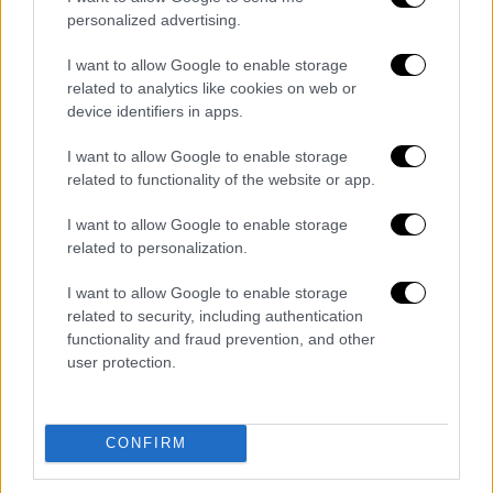
παιδί αυτό παίρνει 3.000 ευρώ τον μήνα και
personalized advertising.
αν ο πελάτης τού έταξε γερό πουρμπουάρ,
I want to allow Google to enable storage
μπήκε για να το πάρει. Η στολή αυτή είναι
related to analytics like cookies on web or
αδιάβροχη αλλά γνωρίζω ότι
το βίντεο το
device identifiers in apps.
δημοσίευσε ψεύτικο προφίλ ανταγωνιστή
I want to allow Google to enable storage
που ήθελε να μου κάνει κακό και να
related to functionality of the website or app.
στιγματιστεί η επιχείρησή μου», είναι η
απάντηση
του
ιδιοκτήτη
του beach bar στο
I want to allow Google to enable storage
OPEN και τη δημοσιογράφο Σοφία Ορφανού.
related to personalization.
I want to allow Google to enable storage
Όπως κατέληξε, «
ήρθαν 10 επιθεωρητές
και
related to security, including authentication
τα βρήκαν όλα νόμιμα. Όσο για τα
functionality and fraud prevention, and other
τραπεζάκια, μπαίνουν και βγαίνουν, δεν είναι
user protection.
κατάχρηση. Ρώτησαν οι επιθεωρητές τους
εργαζόμενους αν τους αναγκάζω να μπαίνουν
στη θάλασσα και εκείνοι τούς είπαν πως το
CONFIRM
κάνουν για καλύτερο πουρμπουάρ. Δεν θέλω