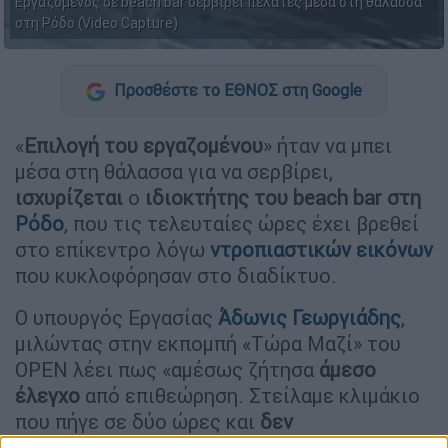
Εργαζόμενος σε beach bar σερβίρει πελάτες μέσα στη θάλασσα
στη Ρόδο (Video Capture)
Προσθέστε το ΕΘΝΟΣ στη Google
«
Επιλογή του εργαζομένου
» ήταν να μπει
μέσα στη θάλασσα για να σερβίρει,
ισχυρίζεται
ο
ιδιοκτήτης του beach bar στη
Ρόδο
, που τις τελευταίες ώρες έχει βρεθεί
στο επίκεντρο λόγω
ντροπιαστικών εικόνων
που κυκλοφόρησαν στο διαδίκτυο.
Ο υπουργός Εργασίας
Άδωνις Γεωργιάδης
,
μιλώντας στην εκπομπή «Τώρα Μαζί» του
OPEN λέει πως «αμέσως ζήτησα
άμεσο
έλεγχο
από επιθεώρηση. Στείλαμε κλιμάκιο
που πήγε σε δύο ώρες και
δεν
διαπιστώθηκαν παραβάσεις
. Αυτό που