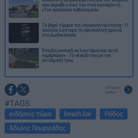
που έκρυβε ο γιος του στον καταψύκτη -
«Τον αγαπούσε παθολογικά»
Το βαρύ τίμημα της υπογεννητικότητας: 11
σχολεία λιγότερα τη νέα σχολική χρονιά
στα Δωδεκάνησα
Έπαιξε μουσική σε λιοντάρια και αυτά
«ημέρεψαν» - Το viral βίντεο με την
αντίδρασή τους
επόμενο
άρθρο
#TAGS
ειδήσεις τώρα
beach bar
Ρόδος
Άδωνις Γεωργιάδης