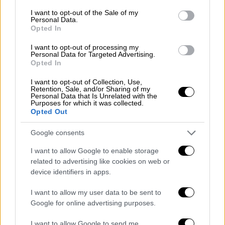
consent section.
I want to opt-out of the Sale of my
Personal Data.
Opted In
I want to opt-out of processing my
Personal Data for Targeted Advertising.
Opted In
I want to opt-out of Collection, Use,
Retention, Sale, and/or Sharing of my
Personal Data that Is Unrelated with the
Purposes for which it was collected.
Τι απαντάει ο ιδιοκτήτης του beach
Opted Out
bar
Google consents
«Είμαι επιχειρηματίας 27 χρόνια,
ποτέ δεν
I want to allow Google to enable storage
είχα καταγγελία
. Όλοι ζητούν να έρθουν να
related to advertising like cookies on web or
δουλέψουν στα μαγαζιά μου. Είναι δυνατόν
device identifiers in apps.
να κάνει κάτι τέτοιο με το ζόρι ο
I want to allow my user data to be sent to
εργαζόμενος;
5 χρόνια είναι εργαζόμενός
Google for online advertising purposes.
μου
. Είναι ένα
μεμονωμένο γεγονός
και το
έκανε αυτό για να πάρει τα τυχερά του. Το
I want to allow Google to send me