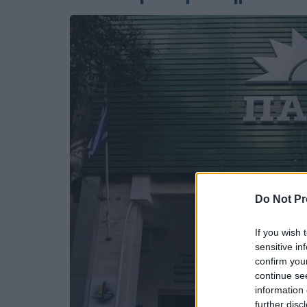
Do Not Pr
If you wish 
sensitive in
confirm you
continue se
information 
further disc