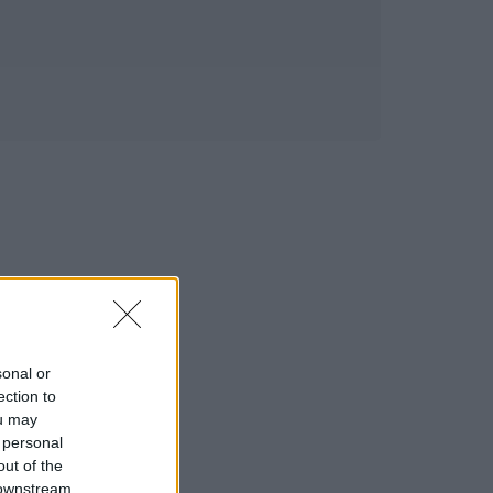
sonal or
ection to
ou may
 personal
out of the
 downstream