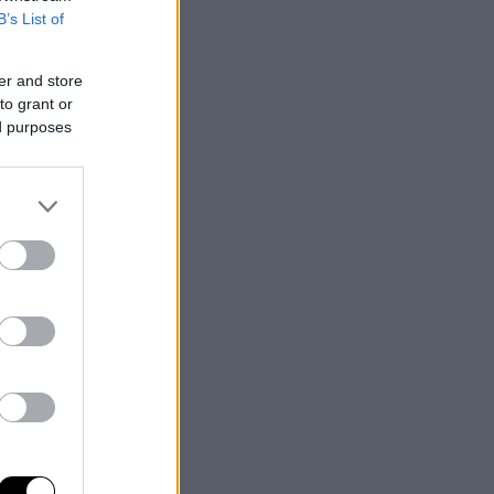
B’s List of
er and store
to grant or
ed purposes