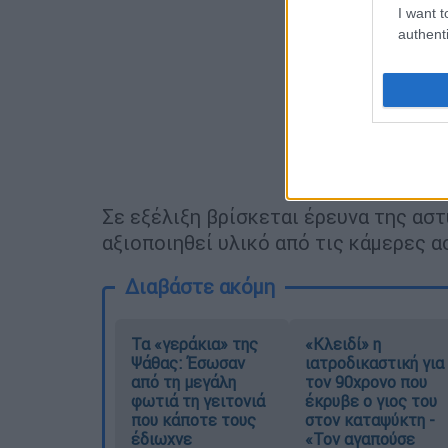
I want t
authenti
Σε εξέλιξη βρίσκεται έρευνα της αστ
αξιοποιηθεί υλικό από τις κάμερες 
Διαβάστε ακόμη
Τα «γεράκια» της
«Κλειδί» η
Ψάθας: Έσωσαν
ιατροδικαστική για
από τη μεγάλη
τον 90χρονο που
φωτιά τη γειτονιά
έκρυβε ο γιος του
που κάποτε τους
στον καταψύκτη -
έδιωχνε
«Τον αγαπούσε