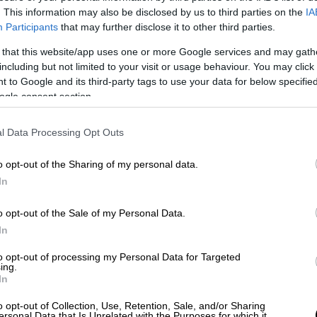
. This information may also be disclosed by us to third parties on the
IA
Participants
that may further disclose it to other third parties.
 that this website/app uses one or more Google services and may gath
including but not limited to your visit or usage behaviour. You may click 
 to Google and its third-party tags to use your data for below specifi
 το ΕΘΝΟΣ στη Google
ogle consent section.
κε το βράδυ του Σαββάτου έξω από τα
l Data Processing Opt Outs
λάου Τρικούπη.
o opt-out of the Sharing of my personal data.
In
o opt-out of the Sale of my Personal Data.
In
ν στη Ρόδο: Ο εργαζόμενος «το έκανε
υ ιδιοκτήτη του beach bar στο OPEΝ
to opt-out of processing my Personal Data for Targeted
ing.
In
o opt-out of Collection, Use, Retention, Sale, and/or Sharing
τιά σε εργοστάσιο
ersonal Data that Is Unrelated with the Purposes for which it