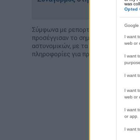
was col
Opted 
Google 
Σύμφωνα με ρεπορτάζ του
OPEN
και
προσέγγισαν το σημείο και ξεκίνησαν
I want t
web or d
αστυνομικών, με τα ΜΑΤ να απαντούν
πληροφορίες για προσαγωγές ή συλλ
I want t
purpose
I want 
I want t
web or d
I want t
or app.
I want t