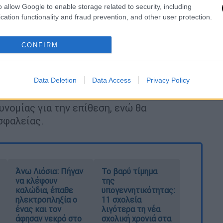
o allow Google to enable storage related to security, including
cation functionality and fraud prevention, and other user protection.
CONFIRM
Data Deletion
Data Access
Privacy Policy
υνομίας για την επίθεση, ενώ θα
ασφαλείας.
Άνω Λιόσια: Πήγαν
Το βαρύ τίμημα
να κλέψουν
της
καλώδια, έπαθε
υπογεννητικότητας:
ηλεκτροπληξία ο
11 σχολεία
ένας και τον
λιγότερα τη νέα
άφησαν νεκρό στο
σχολική χρονιά στα