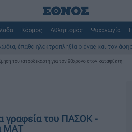
λάδα
Κόσμος
Αθλητισμός
Ψυχαγωγία
F
έπαθε ηλεκτροπληξία ο ένας και τον άφησαν νεκ
μηση του ιατροδικαστή για τον 90χρονο στον καταψύκτη
α γραφεία του ΠΑΣΟΚ -
α ΜΑΤ