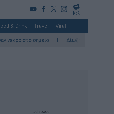
ood & Drink
Travel
Viral
ρό στο σημείο
Δίωξη για ανθρωποκτονία α