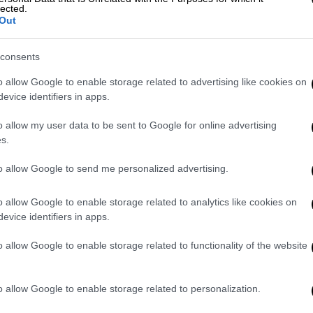
lected.
Out
consents
 της εκπομπής
Τώρα Μαζί
, κουκουλοφόροι
 να
εκτοξεύουν μολότοφ
εναντίον των
o allow Google to enable storage related to advertising like cookies on
evice identifiers in apps.
 με
χημικά
. Μέχρι στιγμής δεν υπάρχουν
ήψεις.
o allow my user data to be sent to Google for online advertising
s.
to allow Google to send me personalized advertising.
o allow Google to enable storage related to analytics like cookies on
evice identifiers in apps.
o allow Google to enable storage related to functionality of the website
o allow Google to enable storage related to personalization.