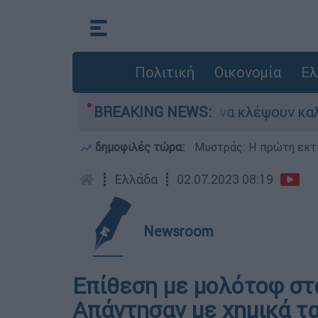
Πολιτική
Οικονομία
Ελ
Άνω Λιόσια: Πήγαν να κλέψουν καλώδια, 
BREAKING NEWS:
δημοφιλές τώρα:
Μυστράς: Η πρώτη εκτί
┋
Ελλάδα
┋
02.07.2023 08:19
Newsroom
Επίθεση με μολότοφ στ
Απάντησαν με χημικά τ