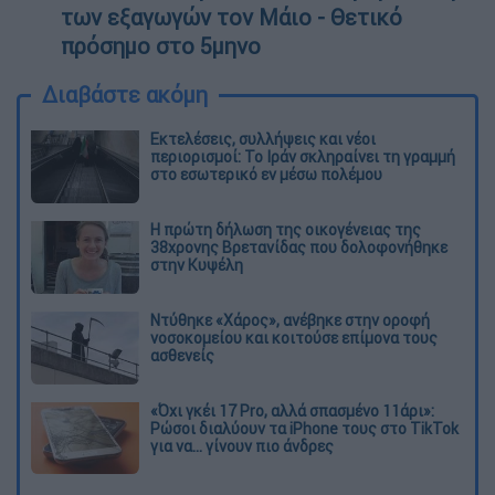
των εξαγωγών τον Μάιο - Θετικό
πρόσημο στο 5μηνο
Διαβάστε ακόμη
Εκτελέσεις, συλλήψεις και νέοι
περιορισμοί: Το Ιράν σκληραίνει τη γραμμή
στο εσωτερικό εν μέσω πολέμου
Η πρώτη δήλωση της οικογένειας της
38χρονης Βρετανίδας που δολοφονήθηκε
στην Κυψέλη
Ντύθηκε «Χάρος», ανέβηκε στην οροφή
νοσοκομείου και κοιτούσε επίμονα τους
ασθενείς
«Όχι γκέι 17 Pro, αλλά σπασμένο 11άρι»:
Ρώσοι διαλύουν τα iPhone τους στο TikTok
για να... γίνουν πιο άνδρες