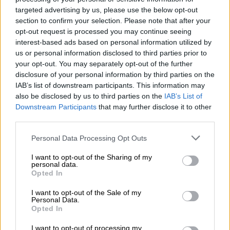
συμβάν λέγοντας: «Χθες το βράδυ μετά τη
targeted advertising by us, please use the below opt-out
μία δέχθηκα ένα τηλεφώνημα ότι στην
section to confirm your selection. Please note that after your
πλατεία του χωριού μας
έχουν χτυπηθεί δικά
opt-out request is processed you may continue seeing
μας παιδιά
. Ο δράστης είναι κοντά στα 80
interest-based ads based on personal information utilized by
έτη, ζει μόνος του και έχει
ψυχολογικά
us or personal information disclosed to third parties prior to
your opt-out. You may separately opt-out of the further
προβλήματα. Δεν ξέρουμε πού βρήκε το
disclosure of your personal information by third parties on the
όπλο».
IAB’s list of downstream participants. This information may
also be disclosed by us to third parties on the
IAB’s List of
Υπενθυμίζεται πως ο ηλικιωμένος άνοιξε
Downstream Participants
that may further disclose it to other
πυρ εναντίον των ανηλίκων (δύο 17χρονοι
third parties.
και ένας 15χρονος), έπειτα από
φραστικό
Please note that this website/app uses one or more Google
Personal Data Processing Opt Outs
επεισόδιο
.
services and may gather and store information including but
not limited to your visit or usage behaviour. You may click to
I want to opt-out of the Sharing of my
Νοσηλεύεται ο ένας ανήλικος -
personal data.
grant or deny consent to Google and its third-party tags to
Opted In
Εξιτήριο για τους άλλους δύο
use your data for below specified purposes in below Google
consent section.
I want to opt-out of the Sale of my
Ο ένας από τους ανήλικους μεταφέρθηκε
Personal Data.
Opted In
στην Παιδοχειρουργική Κλινική του
νοσοκομείου Παπαγεωργίου στο οποίο και
I want to opt-out of processing my