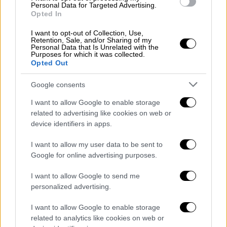
Personal Data for Targeted Advertising.
νοσηλεύεται
εκτός κινδύνου. Οι άλλοι δύο
Opted In
νοσηλεύθηκαν προσωρινά στο ΑΧΕΠΑ, από
I want to opt-out of Collection, Use,
όπου πήραν
εξιτήριο
και επέστρεψαν στα
Retention, Sale, and/or Sharing of my
Personal Data that Is Unrelated with the
σπίτια τους.
Purposes for which it was collected.
Opted Out
Ο 70χρονος συνελήφθη και οδηγήθηκε στον
Εισαγγελέα Πρωτοδικών Πολυγύρου.
Google consents
I want to allow Google to enable storage
related to advertising like cookies on web or
device identifiers in apps.
I want to allow my user data to be sent to
Google for online advertising purposes.
I want to allow Google to send me
personalized advertising.
I want to allow Google to enable storage
related to analytics like cookies on web or