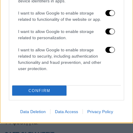
device identifiers in apps.
Πυροβόλησε στον αέρα μόλις είδε
αστυνομικούς
I want to allow Google to enable storage
related to functionality of the website or app.
Όπως προέκυψε από την έρευνα των
αστυνομικών, ο ηλικιωμένος, ενώ βρισκόταν
I want to allow Google to enable storage
related to personalization.
στην αυλή της οικίας του
πυροβόλησε
με
κυνηγετικό όπλο, με αποτέλεσμα τον
I want to allow Google to enable storage
τραυματισμό
τριών ανηλίκων, όπως
related to security, including authentication
μεταδίδει το Mega.
functionality and fraud prevention, and other
user protection.
Μάλιστα, κατά την άφιξη των αστυνομικών
πυροβόλησε στον αέρα
χωρίς να υπάρξει
τραυματισμός, ενώ στη συνέχεια
CONFIRM
ακινητοποιήθηκε και συνελήφθη. Στην οικία
του
βρέθηκε
και
κατασχέθηκε
το κυνηγετικό
Data Deletion
Data Access
Privacy Policy
όπλο, το οποίο κατείχε
παράνομα
καθώς και
14 φυσίγγια.