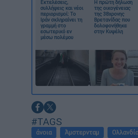
Εκτελέσεις,
Η πρώτη δήλωση
συλλήψεις και νέοι
της οικογένειας
περιορισμοί: Το
της 38χρονης
Ιράν σκληραίνει τη
Βρετανίδας που
γραμμή στο
δολοφονήθηκε
εσωτερικό εν
στην Κυψέλη
μέσω πολέμου
#TAGS
άνοια
Άμστερνταμ
Ολλανδί