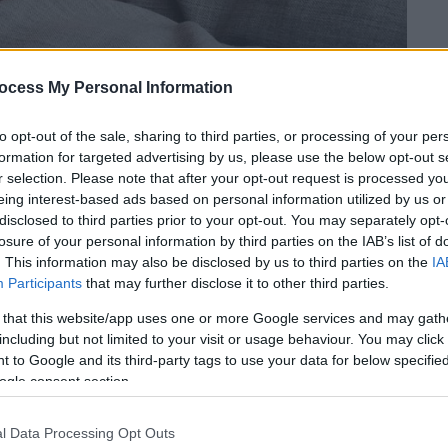
ocess My Personal Information
to opt-out of the sale, sharing to third parties, or processing of your per
formation for targeted advertising by us, please use the below opt-out s
r selection. Please note that after your opt-out request is processed y
 το ΕΘΝΟΣ στη Google
eing interest-based ads based on personal information utilized by us or
disclosed to third parties prior to your opt-out. You may separately opt-
losure of your personal information by third parties on the IAB’s list of
 απάντηση ακούγεται πολύ συχνά από τα
. This information may also be disclosed by us to third parties on the
IA
ιας»
. Στο χωριό που βρίσκεται στο
Participants
that may further disclose it to other third parties.
κάτοικοί έχουν
άνοια
και ο στόχος της
 that this website/app uses one or more Google services and may gath
ογική ζωή.
including but not limited to your visit or usage behaviour. You may click 
 to Google and its third-party tags to use your data for below specifi
εις μαζί θα μπορούσαν να είναι φίλοι σου,
ogle consent section.
 μαζί τους και όχι απλά για να βρίσκονται
και έχουν τις ίδιες ιδέες για τη ζωή, τις
l Data Processing Opt Outs
 τρόπο ζωής» τονίζει στο OPEN
η Υβόννη