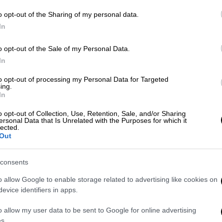
ριού.
o opt-out of the Sharing of my personal data.
In
ην ολλανδική κυβέρνηση και εξυπηρετεί 188
του Χόγκεβικ, οι οποίοι πάσχουν όλοι από
o opt-out of the Sale of my Personal Data.
, κάνουν βόλτα στη γειτονιά, πηγαίνουν σε
In
τήριο!
to opt-out of processing my Personal Data for Targeted
ing.
In
o opt-out of Collection, Use, Retention, Sale, and/or Sharing
ersonal Data that Is Unrelated with the Purposes for which it
lected.
Out
consents
o allow Google to enable storage related to advertising like cookies on
evice identifiers in apps.
video
o allow my user data to be sent to Google for online advertising
s.