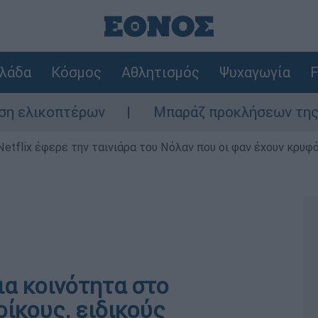
λάδα
Κόσμος
Αθλητισμός
Ψυχαγωγία
F
πτέρων
Μπαράζ προκλήσεων της Άγκυρας στ
Netflix έφερε την ταινιάρα του Νόλαν που οι φαν έχουν κρυφό
ια κοινότητα στο
ίκους, ειδικούς