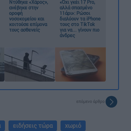
Ντύθηκε «Χάρος»,
«Όχι γκέι 17 Pro,
ανέβηκε στην
αλλά σπασμένο
οροφή
11άρι»: Ρώσοι
νοσοκομείου και
διαλύουν τα iPhone
κοιτούσε επίμονα
τους στο TikTok
τους ασθενείς
για να... γίνουν πιο
άνδρες
επόμενο άρθρο
α
ειδήσεις τώρα
χωριό