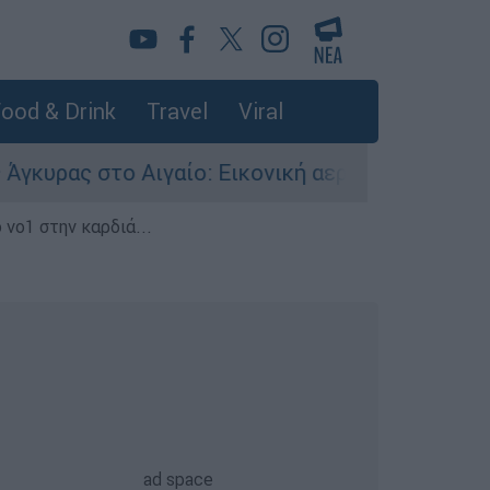
ood & Drink
Travel
Viral
ο Αιγαίο: Εικονική αερομαχία ανάμεσα σε ελλην
 νο1 στην καρδιά...