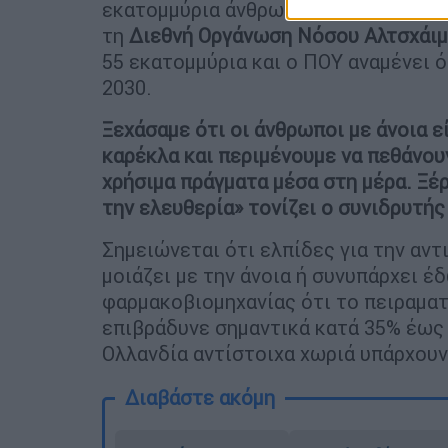
εκατομμύρια άνθρωποι που ζούσαν με
τη
Διεθνή Οργάνωση Νόσου Αλτσχάι
55 εκατομμύρια και ο ΠΟΥ αναμένει ό
2030.
Ξεχάσαμε ότι οι άνθρωποι με άνοια 
καρέκλα και περιμένουμε να πεθάνου
χρήσιμα πράγματα μέσα στη μέρα. Ξέρ
την ελευθερία» τονίζει ο συνιδρυτής
Σημειώνεται ότι ελπίδες για την αν
μοιάζει με την άνοια ή συνυπάρχει 
φαρμακοβιομηχανίας ότι το πειραματ
επιβράδυνε σημαντικά κατά 35% έως 
Ολλανδία αντίστοιχα χωριά υπάρχουν
Διαβάστε ακόμη