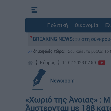
Πολιτική
Οικονομία
Ελ
ίγο που έχασε τη ζωή του στη σύγκρουση ελικο
BREAKING NEWS:
δημοφιλές τώρα:
Σου καίει το μυαλό: Το 
┋
Κόσμος
┋
11.07.2023 07:50
Newsroom
«Χωριό της Άνοιας» : Μ
Άμστερνταμ με 188 κατο