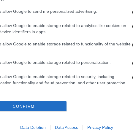
to allow Google to send me personalized advertising.
o allow Google to enable storage related to analytics like cookies on
evice identifiers in apps.
o allow Google to enable storage related to functionality of the website
ειδικά
εκπαιδευμένους νοσηλευτές,
πευτές. Οι άνθρωποι με άνοια
o allow Google to enable storage related to personalization.
ή παίζει σημαντικό ρόλο.
o allow Google to enable storage related to security, including
εί, το πιο σκληρό πράγμα που αντιμετωπίζει
cation functionality and fraud prevention, and other user protection.
ίας.
εις ότι χάνεις πάρα πολλά πράγματα, Αλλά
CONFIRM
 επιθετικός και αυτό είναι υπέροχο»
φορά τις πύλες του υπήρχαν περίπου 35
Data Deletion
Data Access
Privacy Policy