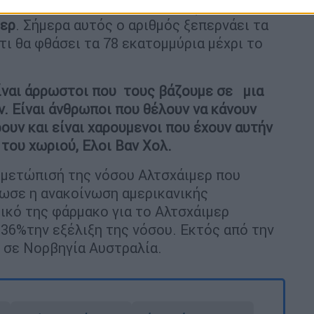
 άνοια σε όλο τον κόσμο, σύμφωνα με
μερ
. Σήμερα αυτός ο αριθμός ξεπερνάει τα
τι θα φθάσει τα 78 εκατομμύρια μέχρι το
είναι άρρωστοι που τους βάζουμε σε μια
ν. Είναι άνθρωποι που θέλουν να κάνουν
ουν και είναι χαρουμενοι που έχουν αυτήν
 του χωριού, Ελοι Βαν Χολ.
τιμετώπισή της νόσου Αλτσχάιμερ που
έδωσε η ανακοίνωση αμερικανικής
ικό της φάρμακο για το Αλτσχάιμερ
36%την εξέλιξη της νόσου. Εκτός από την
 σε Νορβηγία Αυστραλία.