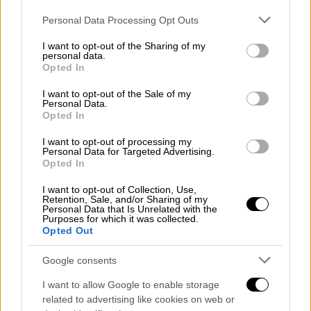
δικηγόρο
Please note that this website/app uses one or more Google
Personal Data Processing Opt Outs
services and may gather and store information including but
not limited to your visit or usage behaviour. You may click to
I want to opt-out of the Sharing of my
personal data.
grant or deny consent to Google and its third-party tags to
Opted In
use your data for below specified purposes in below Google
consent section.
I want to opt-out of the Sale of my
Personal Data.
Opted In
I want to opt-out of processing my
Personal Data for Targeted Advertising.
Opted In
I want to opt-out of Collection, Use,
Retention, Sale, and/or Sharing of my
Personal Data that Is Unrelated with the
Purposes for which it was collected.
Opted Out
Google consents
Υγεία
|
20.03.2025 07:25
I want to allow Google to enable storage
Ανησυχητική μελέτη: Η υπνηλία στις
related to advertising like cookies on web or
ηλικιωμένες σχετίζεται με διπλάσιο