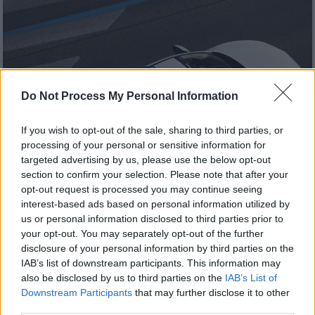
Do Not Process My Personal Information
If you wish to opt-out of the sale, sharing to third parties, or
processing of your personal or sensitive information for
targeted advertising by us, please use the below opt-out
section to confirm your selection. Please note that after your
opt-out request is processed you may continue seeing
interest-based ads based on personal information utilized by
Ελλάδα
|
12.05.2025 19:57
us or personal information disclosed to third parties prior to
Έγκλημα στην Αμφιλοχία:
your opt-out. You may separately opt-out of the further
Προφυλακίστηκε ο συνταξιούχος
disclosure of your personal information by third parties on the
IAB’s list of downstream participants. This information may
αστυνομικός που δολοφόνησε τον
also be disclosed by us to third parties on the
IAB’s List of
πατέρα του
Downstream Participants
that may further disclose it to other
third parties.
Δεν είχε αναθέσει την υπεράσπισή του σε