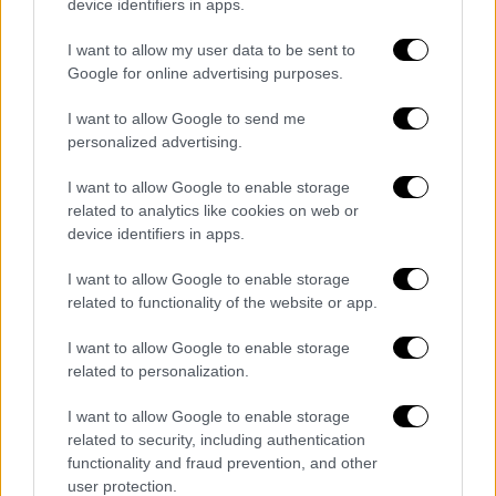
device identifiers in apps.
κίνδυνο άνοιας
I want to allow my user data to be sent to
Οι ερευνητές παρακολούθησαν για πέντε
Google for online advertising purposes.
χρόνια 733 γυναίκες, με μέση ηλικία τα 83
έτη που δεν είχαν ήπια γνωστική
I want to allow Google to send me
εξασθένηση ή άνοια στην αρχή της μελέτης
personalized advertising.
I want to allow Google to enable storage
related to analytics like cookies on web or
device identifiers in apps.
I want to allow Google to enable storage
related to functionality of the website or app.
I want to allow Google to enable storage
related to personalization.
I want to allow Google to enable storage
related to security, including authentication
functionality and fraud prevention, and other
user protection.