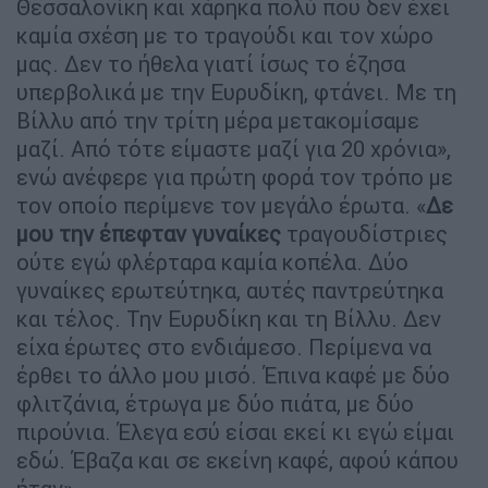
Θεσσαλονίκη και χάρηκα πολύ που δεν έχει
καμία σχέση με το τραγούδι και τον χώρο
μας. Δεν το ήθελα γιατί ίσως το έζησα
υπερβολικά με την Ευρυδίκη, φτάνει. Με τη
Βίλλυ από την τρίτη μέρα μετακομίσαμε
μαζί. Από τότε είμαστε μαζί για 20 χρόνια»,
ενώ ανέφερε για πρώτη φορά τον τρόπο με
τον οποίο περίμενε τον μεγάλο έρωτα. «
Δε
μου την έπεφταν γυναίκες
τραγουδίστριες
ούτε εγώ φλέρταρα καμία κοπέλα. Δύο
γυναίκες ερωτεύτηκα, αυτές παντρεύτηκα
και τέλος. Την Ευρυδίκη και τη Βίλλυ. Δεν
είχα έρωτες στο ενδιάμεσο. Περίμενα να
έρθει το άλλο μου μισό. Έπινα καφέ με δύο
φλιτζάνια, έτρωγα με δύο πιάτα, με δύο
πιρούνια. Έλεγα εσύ είσαι εκεί κι εγώ είμαι
εδώ. Έβαζα και σε εκείνη καφέ, αφού κάπου