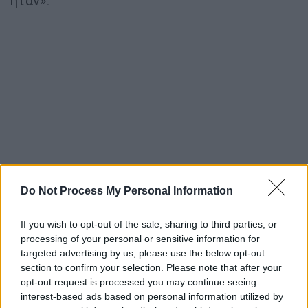
ήταν».
Do Not Process My Personal Information
Ο άγνωστος τσακωμός με τον Νίκο
Καρβέλα
If you wish to opt-out of the sale, sharing to third parties, or
processing of your personal or sensitive information for
Κατά τη διάρκεια της συνέντευξης, ο
targeted advertising by us, please use the below opt-out
Γιώργος Θεοφάνους αποκάλυψε τον
section to confirm your selection. Please note that after your
opt-out request is processed you may continue seeing
άγνωστο τσακωμό του με τον
Νίκο
interest-based ads based on personal information utilized by
Καρβέλα
. «Βρεθήκαμε πριν αρκετά χρόνια