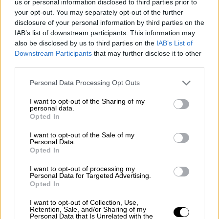
us or personal information disclosed to third parties prior to
στη γιορτή του, με φώναξε στο καμαρίνι της
your opt-out. You may separately opt-out of the further
Άννας και ήταν πολύ ειλικρινής και πολύ
disclosure of your personal information by third parties on the
IAB’s list of downstream participants. This information may
ντόμπρος. Μου είπε: "Μόνο εσύ μπορείς να
also be disclosed by us to third parties on the
IAB’s List of
γράψεις για την Άννα" και του απάντησα:
Downstream Participants
that may further disclose it to other
"Ευχαριστώ πολύ, σε τρεις μήνες, επειδή η
third parties.
Άννα είναι στο μυαλό μου σαν όνειρο". Σε
Please note that this website/app uses one or more Google
Personal Data Processing Opt Outs
τρεις μέρες με πήρε και μου είπε: "Πού είναι
services and may gather and store information including but
τα τραγούδια;" Σε μια βδομάδα πάλι με πήρε.
not limited to your visit or usage behaviour. You may click to
I want to opt-out of the Sharing of my
personal data.
Σήμερα δεν μιλάμε με τον Νίκο, έχουμε κάνει
grant or deny consent to Google and its third-party tags to
Opted In
use your data for below specified purposes in below Google
έναν πολύ μεγάλο καβγά και από τότε δεν
consent section.
I want to opt-out of the Sale of my
έχουμε ξαναμιλήσει.
Τσακωθήκαμε γιατί δεν
Personal Data.
του έφερα τραγούδια για την Άννα
, δεν τα
Opted In
τελείωσα ποτέ και δεν προλάβαμε να τα
I want to opt-out of processing my
κάνουμε. Είναι η πρώτη φορά που το λέω
Personal Data for Targeted Advertising.
Opted In
αυτό και ελπίζω να μη δει την εκπομπή.
Μπορεί να μη θυμάται τον καβγά που με
I want to opt-out of Collection, Use,
Retention, Sale, and/or Sharing of my
έβριζε και φώναζε. Εγώ αλήθεια κρατήθηκα,
Personal Data that Is Unrelated with the