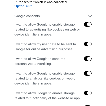
Purposes for which it was collected.
αλλά γιατί; Γιατί ήμουν έξω, πάρκαρα το
Opted Out
αυτοκίνητο κάπου στη Χαμοστέρνας και
βγήκα έξω ενώ πήγαινα σε μασκέ πάρτι και
Google consents
στο ορκίζομαι πως
ήμουν ντυμένος
Μιμή
I want to allow Google to enable storage
Ντενίση
! Στο λέω αλήθεια».
related to advertising like cookies on web or
device identifiers in apps.
I want to allow my user data to be sent to
Google for online advertising purposes.
I want to allow Google to send me
personalized advertising.
I want to allow Google to enable storage
related to analytics like cookies on web or
device identifiers in apps.
I want to allow Google to enable storage
«Δεν ξέρω αν με αποδέχτηκε ο
related to functionality of the website or app.
πατέρας μου»