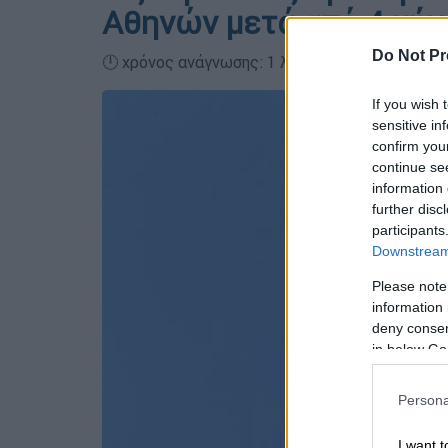
Αθηνών μετά από 4 μήν
Do Not Pr
🕛 χρόνος ανάγνωσης: 1 λεπτό ┋
If you wish 
sensitive in
confirm you
continue se
information 
further disc
participants
Downstream 
Please note
information 
deny consent
in below Go
Persona
I want t