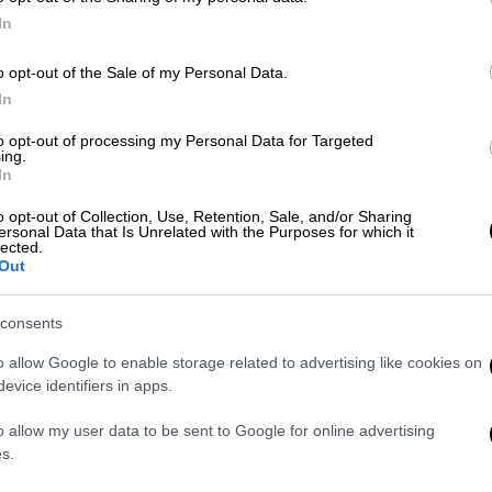
In
o opt-out of the Sale of my Personal Data.
In
to opt-out of processing my Personal Data for Targeted
ing.
In
 το ΕΘΝΟΣ στη Google
o opt-out of Collection, Use, Retention, Sale, and/or Sharing
ersonal Data that Is Unrelated with the Purposes for which it
lected.
Out
ρησε η
τουρκική πολεμική αεροπορία
λίγες
Ταγίπ Ερντογάν
περί της μη χρήσης των
F-
consents
o allow Google to enable storage related to advertising like cookies on
ικών F-16
πέταξε στην
περιοχή του
evice identifiers in apps.
οποίησε μία παράβαση του FIR, πριν
ά
.
o allow my user data to be sent to Google for online advertising
s.
ράβαση του
Εθνικού Εναέριου Χώρου