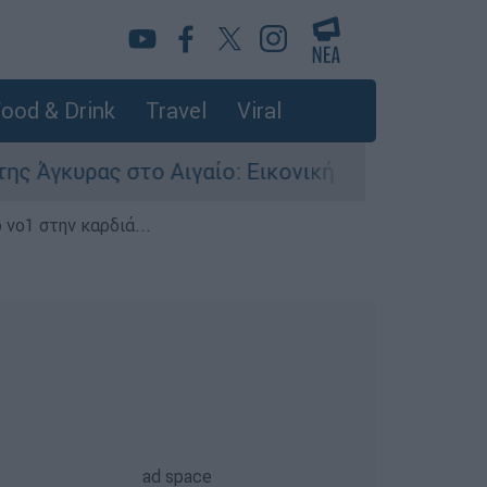
ood & Drink
Travel
Viral
υρας στο Αιγαίο: Εικονική αερομαχία ανάμεσα σ
 νο1 στην καρδιά...