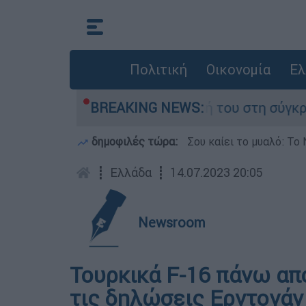
Πολιτική
Οικονομία
Ελ
έλη Δαμίγο που έχασε τη ζωή του στη σύγκρουσ
BREAKING NEWS:
δημοφιλές τώρα:
Σου καίει το μυαλό: Το 
┋
Ελλάδα
┋
14.07.2023 20:05
Newsroom
Τουρκικά F-16 πάνω από
τις δηλώσεις Ερντογάν