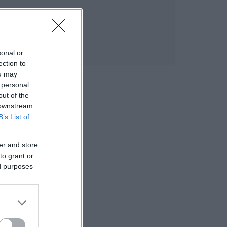
sonal or
ection to
ou may
 personal
out of the
 downstream
B’s List of
er and store
to grant or
ed purposes