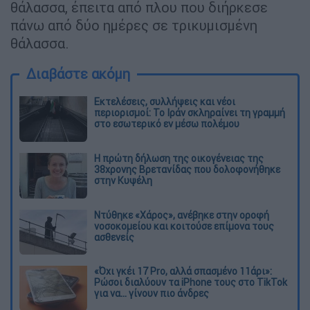
θάλασσα, έπειτα από πλου που διήρκεσε
πάνω από δύο ημέρες σε τρικυμισμένη
θάλασσα.
Διαβάστε ακόμη
Εκτελέσεις, συλλήψεις και νέοι
περιορισμοί: Το Ιράν σκληραίνει τη γραμμή
στο εσωτερικό εν μέσω πολέμου
Η πρώτη δήλωση της οικογένειας της
38χρονης Βρετανίδας που δολοφονήθηκε
στην Κυψέλη
Ντύθηκε «Χάρος», ανέβηκε στην οροφή
νοσοκομείου και κοιτούσε επίμονα τους
ασθενείς
«Όχι γκέι 17 Pro, αλλά σπασμένο 11άρι»:
Ρώσοι διαλύουν τα iPhone τους στο TikTok
για να... γίνουν πιο άνδρες