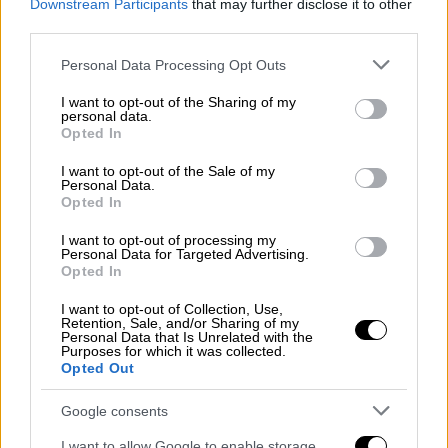
Downstream Participants
that may further disclose it to other
Σάμο.
third parties.
Και στην
είσοδο από τον Έβρο, όμως, οι
Please note that this website/app uses one or more Google
Personal Data Processing Opt Outs
βλέψεις των διακινητών ευνοούνται
από τη
services and may gather and store information including but
not limited to your visit or usage behaviour. You may click to
I want to opt-out of the Sharing of my
χαμηλή στάθμη του Άρδα ποταμού. Σε μια
personal data.
grant or deny consent to Google and its third-party tags to
μικρή ξύλινη βάρκα, ταξίδευαν από τη Λιβύη
Opted In
use your data for below specified purposes in below Google
μέχρι αυτή να βυθιστεί ανοιχτά της Πύλου,
consent section.
I want to opt-out of the Sale of my
52 άτομα. Οι 3 διακινητές, Αιγύπτιοι στην
Personal Data.
Opted In
καταγωγή συνελήφθησαν, ενώ οι 49
μετανάστες διασώθηκαν από τις λιμενικές
I want to opt-out of processing my
Personal Data for Targeted Advertising.
αρχές της Καλαμάτας, με τη συνδρομή
Opted In
παραπλέοντος φορτηγού πλοίου. Την
I want to opt-out of Collection, Use,
Κυριακή, για μεταφορά παράτυπων
Retention, Sale, and/or Sharing of my
Personal Data that Is Unrelated with the
μεταναστών
συνελήφθησαν σε Καβάλα και
Purposes for which it was collected.
Έβρο τέσσερα άτομα.
Opted Out
Το
2023, συνολικά, οι μεταναστευτικές ροές
Google consents
που καταγράφονται είναι
υπερδιπλάσιες από
I want to allow Google to enable storage