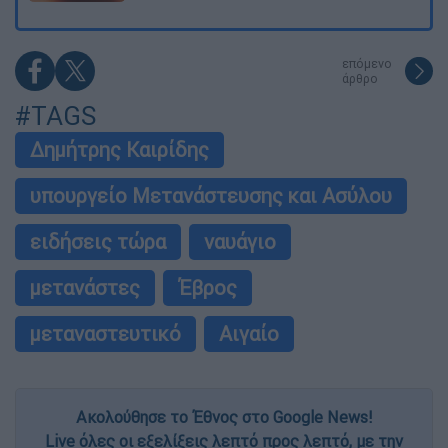
επόμενο
άρθρο
#TAGS
Δημήτρης Καιρίδης
υπουργείο Μετανάστευσης και Ασύλου
ειδήσεις τώρα
ναυάγιο
μετανάστες
Έβρος
μεταναστευτικό
Αιγαίο
Ακολούθησε το Έθνος στο Google News!
Live όλες οι εξελίξεις λεπτό προς λεπτό, με την