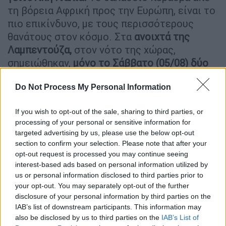
τη βόρεια Αφρική προς την Ευρώπη, είναι το
πιο επικίνδυνο, με τους περισσότερους
θανάτους στον κόσμο. Στα
ανοιχτά της
Λαμπεντούζα,
στον νότο της χώρας,
σημειώθηκαν,
μόνο το Σάββατο (05/08) δύο
ναυάγια
. Τα τελευταία 24ωρα, σύμφωνα με
στοιχεία του Υπουργείου Μετανάστευσης
Do Not Process My Personal Information
και Ασύλου, τέσσερις προσπάθειες
If you wish to opt-out of the sale, sharing to third parties, or
παράνομης εισόδου μεταναστών
processing of your personal or sensitive information for
σημειώθηκαν καταγράφηκαν στην Ελλάδα.
targeted advertising by us, please use the below opt-out
Από αυτές, οι δύο ήταν επιτυχείς και 33
section to confirm your selection. Please note that after your
άνθρωποι έφτασαν στις ακτές της Σάμου και
opt-out request is processed you may continue seeing
interest-based ads based on personal information utilized by
της Κω με πλοιάρια. Οι άλλες δύο
us or personal information disclosed to third parties prior to
περιπτώσεις, εντοπίστηκαν εγκαίρως από
your opt-out. You may separately opt-out of the further
τις
λιμενικές αρχές και η είσοδος στη χώρα
disclosure of your personal information by third parties on the
απετράπη για 95 ανθρώπους
που
IAB’s list of downstream participants. This information may
also be disclosed by us to third parties on the
IAB’s List of
προσπάθησαν να φτάσουν σε Λέσβο και