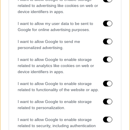
το προηγούμενο έτος
. Το πρώτο 8μηνο
related to advertising like cookies on web or
πέρυσι, τα ελληνικά σύνορα είχαν διέλθει
device identifiers in apps.
4.124 μετανάστες με τον ίδιο αριθμό, φέτος,
I want to allow my user data to be sent to
να φτάνει τους 9.467.
Google for online advertising purposes.
Τα ναυάγια στη Λαμπεντούζα
I want to allow Google to send me
personalized advertising.
Η
ιταλική ακτοφυλακή
ανακοίνωσε την
Κυριακή πω
ς περισυνέλεξε δύο πτώματα και
I want to allow Google to enable storage
διέσωσε 57 ανθρώπους
στα ανοικτά του
related to analytics like cookies on web or
device identifiers in apps.
νότιου ιταλικού νησιού της Λαμπεντούζα,
ενώ υπάρχουν πληροφορίες ότι αγνοείται η
I want to allow Google to enable storage
τύχη περισσότερων από 30 ανθρώπων
related to functionality of the website or app.
έπειτα από δύο ναυάγια. Το ιταλικό
I want to allow Google to enable storage
πρακτορείο ειδήσεων ANSA, επικαλούμενο
related to personalization.
μαρτυρίες διασωθέντων, μετέδωσε ότι δύο
σκάφη με μετανάστες, που είχαν αποπλεύσει
I want to allow Google to enable storage
related to security, including authentication
από το λιμάνι του Σφαξ στην Τυνησία,