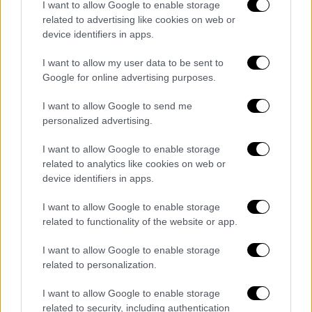
I want to allow Google to enable storage
related to advertising like cookies on web or
device identifiers in apps.
I want to allow my user data to be sent to
Google for online advertising purposes.
Πολιτική
|
19.02.2026 22:10
I want to allow Google to send me
Χαμός στη Βουλή μεταξύ Καιρίδη και
personalized advertising.
Κωνσταντοπούλου: «Άθλιο θέατρο» -
«Μαζέψτε τα λόγια σας»
I want to allow Google to enable storage
related to analytics like cookies on web or
Ούτε ο «κόφτης» σταμάτησε την ανταλλαγή
device identifiers in apps.
προσωπικών χαρακτηρισμών - Ο έντονος
διάλογος που είχαν
I want to allow Google to enable storage
related to functionality of the website or app.
I want to allow Google to enable storage
related to personalization.
I want to allow Google to enable storage
related to security, including authentication