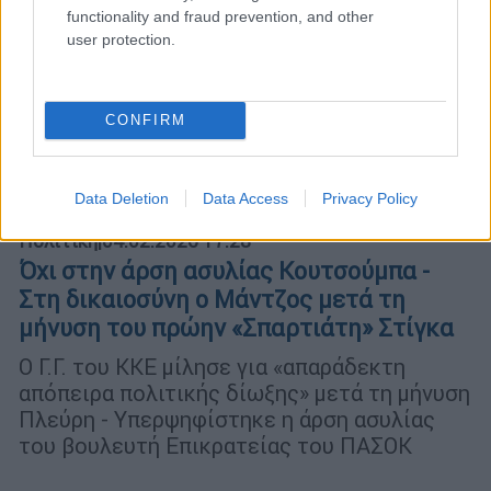
functionality and fraud prevention, and other
user protection.
CONFIRM
Data Deletion
Data Access
Privacy Policy
Πολιτική
|
04.02.2026 17:28
Όχι στην άρση ασυλίας Κουτσούμπα -
Στη δικαιοσύνη ο Μάντζος μετά τη
μήνυση του πρώην «Σπαρτιάτη» Στίγκα
Ο Γ.Γ. του ΚΚΕ μίλησε για «απαράδεκτη
απόπειρα πολιτικής δίωξης» μετά τη μήνυση
Πλεύρη - Υπερψηφίστηκε η άρση ασυλίας
του βουλευτή Επικρατείας του ΠΑΣΟΚ