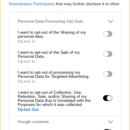
Downstream Participants
that may further disclose it to other
third parties.
Πολιτική
|
25.02.2026 20:49
Please note that this website/app uses one or more Google
Personal Data Processing Opt Outs
Νέα κόντρα Καιρίδη-Κωνσταντοπούλου:
services and may gather and store information including but
Οι «κλοουνισμοί» και η «επίθεση» σε
not limited to your visit or usage behaviour. You may click to
I want to opt-out of the Sharing of my
personal data.
Μητσοτάκη μέσω Σαμαρά
grant or deny consent to Google and its third-party tags to
Opted In
use your data for below specified purposes in below Google
Εκατέρωθεν χαρακτηρισμοί από τον
consent section.
I want to opt-out of the Sale of my
κοινοβουλευτικό εκπρόσωπο της ΝΔ και
Personal Data.
Opted In
την πρόεδρο της Πλεύσης Ελευθερίας
I want to opt-out of processing my
Personal Data for Targeted Advertising.
Opted In
I want to opt-out of Collection, Use,
Retention, Sale, and/or Sharing of my
Personal Data that Is Unrelated with the
Purposes for which it was collected.
Opted Out
Google consents