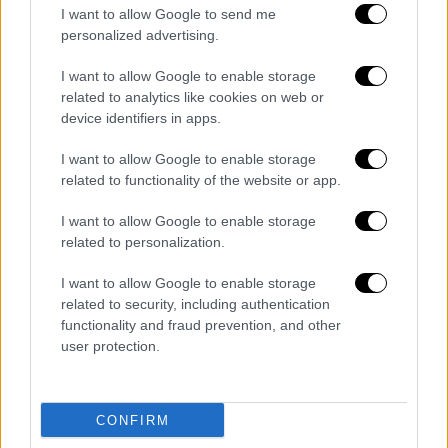
I want to allow Google to send me
αποτέλεσμα της κ
υριαρχίας των νέων
personalized advertising.
ελαστικών μορφών απασχόλησης,
του
πενθήμερου και της Κυριακής αργίας και σε
I want to allow Google to enable storage
related to analytics like cookies on web or
μια σειρά νέους κλάδους όπως στη
device identifiers in apps.
βιομηχανία τροφίμων και ποτών».
I want to allow Google to enable storage
Εργατικά κέντρα
related to functionality of the website or app.
Επίσης, αποφάσεις για απεργία έχουν πάρει
I want to allow Google to enable storage
τα Εργατικά Κέντρα: Πάτρας, Λαυρίου –
related to personalization.
Ανατ. Αττικής, Λάρισας, Ιωαννίνων, Εύβοιας,
I want to allow Google to enable storage
Αρτας, ΒΣ Δωδεκανήσου, Θεσπρωτίας,
related to security, including authentication
Κεφαλονιάς – Ιθάκης, Λευκάδας, Ημαθίας
functionality and fraud prevention, and other
«Γιώργος Βουτυράς», Σάμου, Λέσβου,
user protection.
Ζακύνθου, Λαμίας, Αμαλιάδας, Κέρκυρας,
Φωκίδας. Στις κινητοποιήσεις συμμετέχουν
και οι Ομοσπονδίες Γάλακτος, Τροφίμων και
CONFIRM
Ποτών, Λογιστών, Κλωστοϋφαντουργίας –