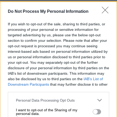
Ποινικοποιεί τον συνδικαλισμό»
Do Not Process My Personal Information
Η ΠΟΕΔΗΝ από την πλευρά της με απόφαση
του Γενικού Συμβουλίου προκηρύσσει 24ωρη
If you wish to opt-out of the sale, sharing to third parties, or
πανελλαδική απεργία, συμπληρώνοντας –
processing of your personal or sensitive information for
μεταξύ άλλων – στην ανακοίνωσή της: «Το
targeted advertising by us, please use the below opt-out
section to confirm your selection. Please note that after your
νομοσχέδιο θεσπίζει διατάξεις που
opt-out request is processed you may continue seeing
καταργούν το 8ωρο, την πενθήμερη εργασία
interest-based ads based on personal information utilized by
και ποινικοποιούν την συνδικαλιστική
us or personal information disclosed to third parties prior to
δράση. Για να “ζήσει” αξιοπρεπώς ένας
your opt-out. You may separately opt-out of the further
εργαζόμενος θα πρέπει να αμείβεται
disclosure of your personal information by third parties on the
IAB’s list of downstream participants. This information may
αναλόγως στο ωράριο εργασίας του και όχι
also be disclosed by us to third parties on the
IAB’s List of
να αναγκάζεται να δουλεύει νυχθημερόν σε
Downstream Participants
that may further disclose it to other
πολλούς ή έναν εργοδότη χωρίς ανάπαυση.
third parties.
Ακόμα και σήμερα εργοδότες και δημόσιο
Please note that this website/app uses one or more Google
Personal Data Processing Opt Outs
δεν σέβονται θεσμοθετημένα εργασιακά
services and may gather and store information including but
δικαιώματα και εκμεταλλεύονται τους
not limited to your visit or usage behaviour. You may click to
I want to opt-out of the Sharing of my
personal data.
εργαζόμενους με κακοπληρωμένη εργασία,
grant or deny consent to Google and its third-party tags to