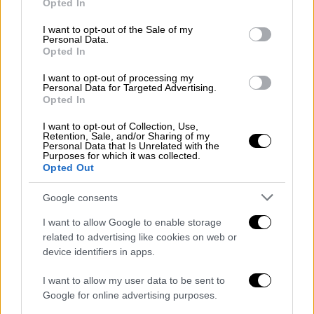
Opted In
use your data for below specified purposes in below Google
με οφειλόμενα δεκάδες ρεπό και ημέρες
consent section.
I want to opt-out of the Sale of my
κανονικών αδειών. Πόσο μάλλον μετά την
Personal Data.
ψήφιση ενός τέτοιου νομοσχεδίου που
Opted In
ελαστικοποιεί περαιτέρω τις εργασιακές
I want to opt-out of processing my
σχέσεις».
Personal Data for Targeted Advertising.
Opted In
ΠΑΜΕ: «Νομοσχέδιο - κτηνωδία»
I want to opt-out of Collection, Use,
Retention, Sale, and/or Sharing of my
Κάλεσμα σε πανεργατική απεργία στις 21
Personal Data that Is Unrelated with the
Purposes for which it was collected.
Σεπτεμβρίου σε κάθε πόλη της χώρας
Opted Out
απευθύνει το ΠΑΜΕ, προκειμένου να μην
Google consents
περάσει το «νομοσχέδιο - κτηνωδία» του
Υπουργείου Εργασίας. Το
ΠΑΜΕ κάνει λόγο
I want to allow Google to enable storage
για νομοσχέδιο «τερατούργημα»
που
related to advertising like cookies on web or
device identifiers in apps.
«επιβάλει 13ωρες δουλειάς την ημέρα,
78ωρες δουλειάς την εβδομάδα, προχωρά
I want to allow my user data to be sent to
στην κατάργηση του διαλείμματος της
Google for online advertising purposes.
εργασίας, μιας σειράς επιδομάτων ως