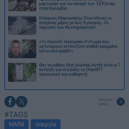
μαρτυρίες για τον σεισμό των 7,6 Ρίχτερ
στην Κολομβία
Κλέαρχος Μαρουσάκης: Επικίνδυνες οι
επόμενες μέρες με έως 9 μποφόρ - Οι
περιοχές που θα επηρεαστούν
«Το παιχνίδι τελείωσε»: Η στιγμή που
αστυνομικοί εντοπίζουν stalker κρυμμένο
κάτω από κρεβάτι
Θες να μάθεις ξένη γλώσσα; Αυτές είναι οι 7
εντολές για να κάνεις το ChatGPT
προσωπικό σου καθηγητή
επόμενο
άρθρο
#TAGS
ΜΜΜ
απεργία