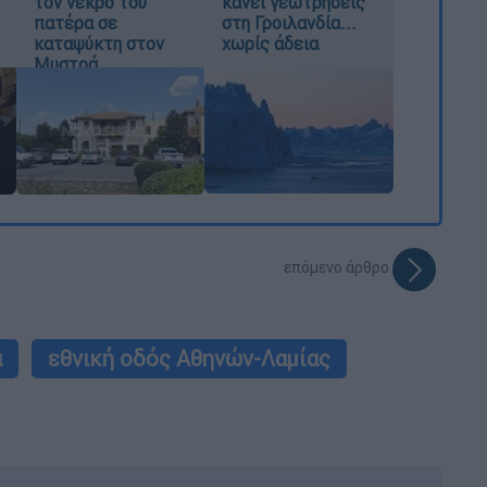
τον νεκρό του
κάνει γεωτρήσεις
πατέρα σε
στη Γροιλανδία...
καταψύκτη στον
χωρίς άδεια
Μυστρά
επόμενο άρθρο
α
εθνική οδός Αθηνών-Λαμίας