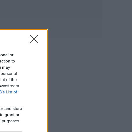
sonal or
ection to
ou may
 personal
out of the
 downstream
B’s List of
er and store
to grant or
ed purposes