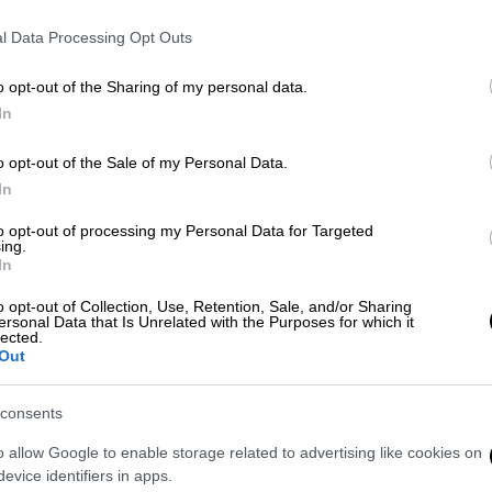
l Data Processing Opt Outs
o opt-out of the Sharing of my personal data.
In
o opt-out of the Sale of my Personal Data.
 το ΕΘΝΟΣ στη Google
In
ο δυστύχημα συνέβη στην
Αθηνών - Λαμίας,
to opt-out of processing my Personal Data for Targeted
ing.
 διαδοχικά από πολλά αυτοκίνητα.
In
 και είναι χαρακτηριστικό πως οι
o opt-out of Collection, Use, Retention, Sale, and/or Sharing
ersonal Data that Is Unrelated with the Purposes for which it
βουν εάν ήταν άνδρας η γυναίκα.
lected.
Out
 δομή φιλοξενίας της
Μαλακάσας
. Δεν
τυχήματος.
consents
o allow Google to enable storage related to advertising like cookies on
evice identifiers in apps.