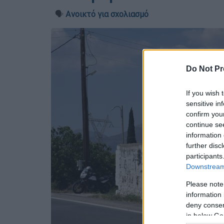
🗣️
Ανοικτό για σχολιασμό
Do Not Pr
If you wish 
sensitive in
confirm you
continue se
information 
further disc
participants
Downstream 
Please note
information 
deny consent
in below Go