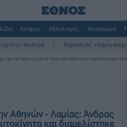
λάδα
Κόσμος
Αθλητισμός
Ψυχαγωγία
F
ον Μυστρά
Χαρδαλιάς: «Καμία ανεμογεννήτ
ν τον τέταρτο γνωστό τύπο μεταδοτικού καρκίνου στον κό
ην Αθηνών - Λαμίας: Άνδρας
υτοκίνητα και διαμελίστηκε