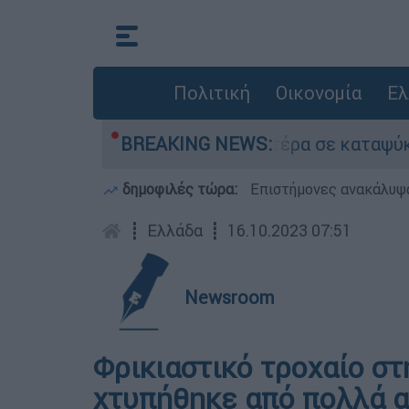
Πολιτική
Οικονομία
Ελ
που είχε τον νεκρό του πατέρα σε καταψύκτη στ
BREAKING NEWS:
δημοφιλές τώρα:
Επιστήμονες ανακάλυψα
┋
Ελλάδα
┋
16.10.2023 07:51
Newsroom
Φρικιαστικό τροχαίο στ
χτυπήθηκε από πολλά α