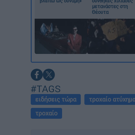
βλέπω ως δύναμη»
συνθήκες χιλιάδες
μετανάστες στη
Θέουτα
#TAGS
ειδήσεις τώρα
τροχαίο ατύχημ
τροχαίο