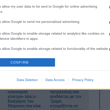
. Το ΕΘΝΟΣ θα παρεμβαίνει και τα προσβλητικά σχόλια θα
o allow my user data to be sent to Google for online advertising
s.
to allow Google to send me personalized advertising.
o allow Google to enable storage related to analytics like cookies on
evice identifiers in apps.
o allow Google to enable storage related to functionality of the website
καταχώρηση
CONFIRM
o allow Google to enable storage related to personalization.
o allow Google to enable storage related to security, including
Data Deletion
Data Access
Privacy Policy
cation functionality and fraud prevention, and other user protection.
«Δεν υπήρχε
Αμερικανική
οικονομικό
πετρελαϊκή που
κίνητρο» λέει ο
συνδέεται με τον
δικηγόρος του
Τραμπ
55χρονου που είχε
ετοιμάζεται να